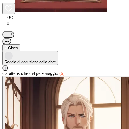
0
/ 5
0
|
0
•••
Gioco
i
Regola di deduzione della chat
i
Caratteristiche del personaggio
(6)