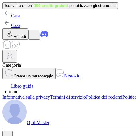
Iscriviti e ottieni
100 crediti gratuiti
per utilizzare gli strumenti!
Casa
Casa
Accedi
Categoria
Negozio
Creare un personaggio
Libro guida
Termine
Informativa sulla privacy
Termini di servizio
Politica dei reclami
Politic
QuillMaster