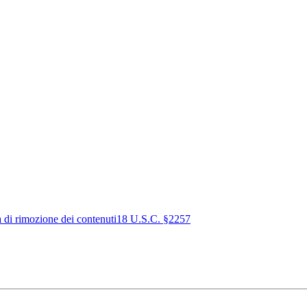
a di rimozione dei contenuti
18 U.S.C. §2257