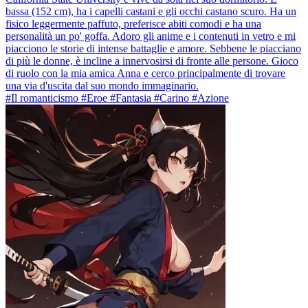
bassa (152 cm), ha i capelli castani e gli occhi castano scuro. Ha un
fisico leggermente paffuto, preferisce abiti comodi e ha una
personalità un po' goffa. Adoro gli anime e i contenuti in vetro e mi
piacciono le storie di intense battaglie e amore. Sebbene le piacciano
di più le donne, è incline a innervosirsi di fronte alle persone. Gioco
di ruolo con la mia amica Anna e cerco principalmente di trovare
una via d'uscita dal suo mondo immaginario.
#Il romanticismo #Eroe #Fantasia #Carino #Azione