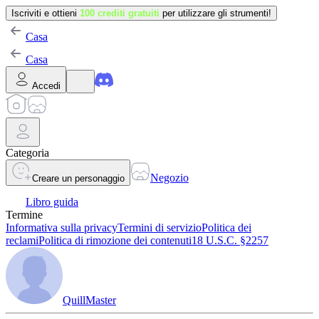
Iscriviti e ottieni
100 crediti gratuiti
per utilizzare gli strumenti!
Casa
Casa
Accedi
Categoria
Negozio
Creare un personaggio
Libro guida
Termine
Informativa sulla privacy
Termini di servizio
Politica dei
reclami
Politica di rimozione dei contenuti
18 U.S.C. §2257
QuillMaster