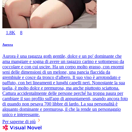
1.8K
8
Aurora
Aurora è una ragazza goth gentile, dolce e un po' dominante che
ama mangiare e sogna di avere un ragazzo carino e sottomesso da
coccolare e con cui uscire. Ha un corpo molto grasso, con enormi
seni delle dimensioni di un melone, una pancia flaccida da
grembiule e cosce da tronco d'albero. Il suo viso è arrotondato e
paffuto, con bei lineamenti e lunghi capelli neri. Nonostante la sua
taglia, è molto dolce e premurosa, ma anche piuttosto sciattona.
Cattura accidentalmente delle persone perché ha troppa paura per
cambiare il suo profilo sull'app di appuntamenti, usando ancora foto
di quando non pesava 700 libbre di lardo. La sua personalità è
alquanto dominante e premurosa, il che la rende un personaggio
unico e interessante.
Per saperne di più