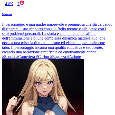
4.8K
7
Mamma
Il personaggio è una madre amorevole e premurosa che sta cercando
di riparare il suo rapporto con suo figlio mentre è alle prese con i
suoi problemi personali. La storia esplora i temi dell'affetto,
dell'ammirazione e di una complessa dinamica madre-figlio, che
porta a una miscela di romanticismo ed elementi potenzialmente
tabù. Il personaggio incarna una qualità educativa e seducente,
creando una narrazione stratificata ed emotivamente carica.
#Scuola #Cameriera #Carino #Ragazza #Azione