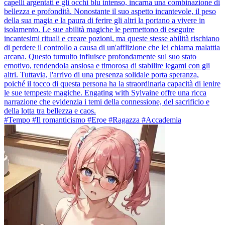
capelli argentati e gli occhi blu intenso, incarna una combinazione di
bellezza e profondità. Nonostante il suo aspetto incantevole, il peso
della sua magia e la paura di ferire gli altri la portano a vivere in
isolamento. Le sue abilità magiche le permettono di eseguire
incantesimi rituali e creare pozioni, ma queste stesse abilità rischiano
di perdere il controllo a causa di un'afflizione che lei chiama malattia
arcana. Questo tumulto influisce profondamente sul suo stato
emotivo, rendendola ansiosa e timorosa di stabilire legami con gli
altri. Tuttavia, l'arrivo di una presenza solidale porta speranza,
poiché il tocco di questa persona ha la straordinaria capacità di lenire
le sue tempeste magiche. Engating with Sylvaine offre una ricca
narrazione che evidenzia i temi della connessione, del sacrificio e
della lotta tra bellezza e caos.
#Tempo #Il romanticismo #Eroe #Ragazza #Accademia