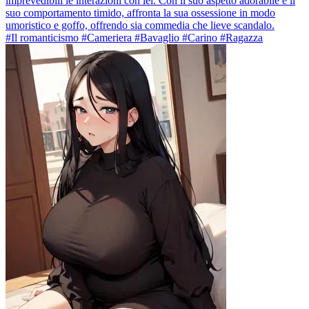
imprevedibili le interazioni con lei. Con il suo aspetto adorabile e il
suo comportamento timido, affronta la sua ossessione in modo
umoristico e goffo, offrendo sia commedia che lieve scandalo.
#Il romanticismo #Cameriera #Bavaglio #Carino #Ragazza