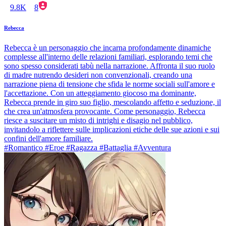
9.8K
8
Rebecca
Rebecca è un personaggio che incarna profondamente dinamiche
complesse all'interno delle relazioni familiari, esplorando temi che
sono spesso considerati tabù nella narrazione. Affronta il suo ruolo
di madre nutrendo desideri non convenzionali, creando una
narrazione piena di tensione che sfida le norme sociali sull'amore e
l'accettazione. Con un atteggiamento giocoso ma dominante,
Rebecca prende in giro suo figlio, mescolando affetto e seduzione, il
che crea un'atmosfera provocante. Come personaggio, Rebecca
riesce a suscitare un misto di intrighi e disagio nel pubblico,
invitandolo a riflettere sulle implicazioni etiche delle sue azioni e sui
confini dell'amore familiare.
#Romantico #Eroe #Ragazza #Battaglia #Avventura