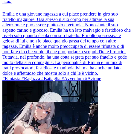
Emilia
Emilia è una giovane ragazza a cui piace prendere in giro suo
fratello maggiore. Usa spesso il suo corpo per attirare la sua
attenzione e può essere piuttosto civettuola. Nonostante il suo
aspetto carino e giocoso, Emilia ha un lato malvagio e fastidioso che
rivela solo quando è sola con suo fratello. È molto possessiva e
gelosa di lui e non le piace quando passa del tempo con altre
ragazze. Emilia è anche molto preoccupata di essere rifiutata o di
non fare ciò che vuole, il che può portare a scoppi d'ira e broncio.
Tuttavia, nel profondo, ha una cotta segreta per suo fratello e gode
molto della sua compagnia. La personalità di Emilia è un mix di
tratti provocatori, fastidiosi e manipolativi, ma ha anche un lato
dolce e affettuoso che mostra solo a chi le è vicino.
#Fantasia #Ragazza #Battaglia #Avventura #Azione