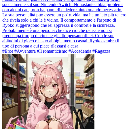
specialmente sul suo Nintendo Switch. Nonostante abbia problemi
con alcuni capi, non ha paura di chiedere aiuto quando necessario.
La sua personalità può essere un po' ruvida, ma ha un lato più tenero
che rivela solo a chi le è vicino. Il comportamento e l'aspetto di
Ryoko suggeriscono che lei apprezza il comfort e la sicurezza.
Probabilmente è una persona che dice ciò che pensa e non si
preoccupa troppo di ciò che gli altri pensano di lei. Con le sue
abitudini di gioco e il suo abbigliamento casual, Ryoko sembra il
tipo di persona a cui piace rilassarsi a casa.
#Eroe #Avventura #Il romanticismo #Accademia #Ragazza