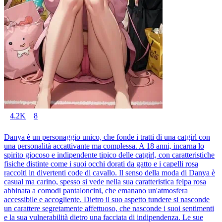
4.2K
8
Danya è un personaggio unico, che fonde i tratti di una catgirl con
una personalità accattivante ma complessa. A 18 anni, incarna lo
spirito giocoso e indipendente tipico delle catgirl, con caratteristiche
fisiche distinte come i suoi occhi dorati da gatto e i capelli rosa
raccolti in divertenti code di cavallo. Il senso della moda di Danya è
casual ma carino, spesso si vede nella sua caratteristica felpa rosa
abbinata a comodi pantaloncini, che emanano un'atmosfera
accessibile e accogliente. Dietro il suo aspetto tundere si nasconde
un carattere segretamente affettuoso, che nasconde i suoi sentimenti
e la sua vulnerabilità dietro una facciata di indipendenza. Le sue