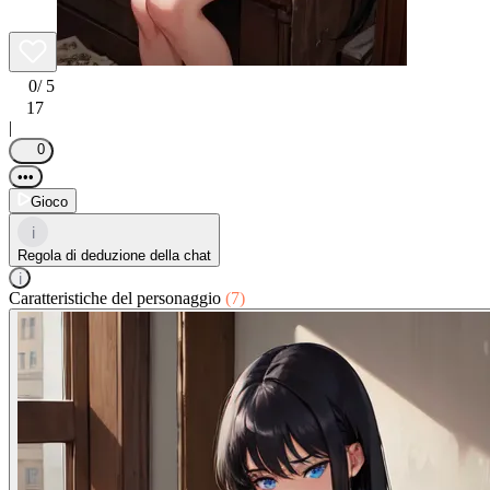
0
/ 5
17
|
0
•••
Gioco
i
Regola di deduzione della chat
i
Caratteristiche del personaggio
(7)