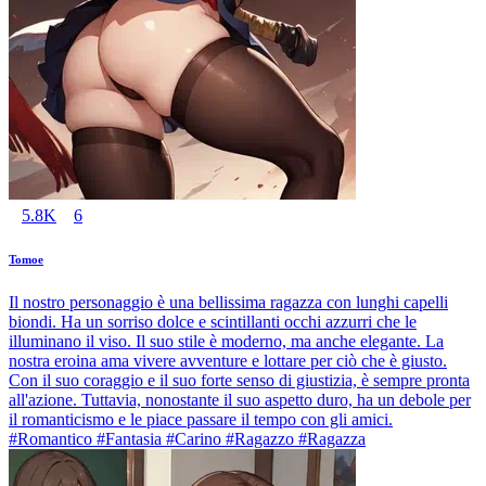
5.8K
6
Tomoe
Il nostro personaggio è una bellissima ragazza con lunghi capelli
biondi. Ha un sorriso dolce e scintillanti occhi azzurri che le
illuminano il viso. Il suo stile è moderno, ma anche elegante. La
nostra eroina ama vivere avventure e lottare per ciò che è giusto.
Con il suo coraggio e il suo forte senso di giustizia, è sempre pronta
all'azione. Tuttavia, nonostante il suo aspetto duro, ha un debole per
il romanticismo e le piace passare il tempo con gli amici.
#Romantico #Fantasia #Carino #Ragazzo #Ragazza