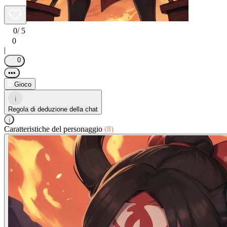
0
/ 5
0
|
0
•••
Gioco
i
Regola di deduzione della chat
i
Caratteristiche del personaggio
(8)