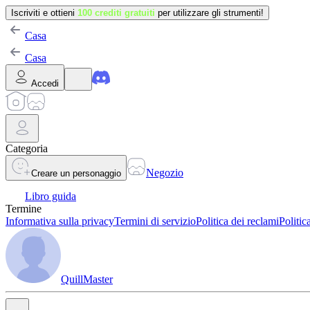
Iscriviti e ottieni
100 crediti gratuiti
per utilizzare gli strumenti!
Casa
Casa
Accedi
Categoria
Negozio
Creare un personaggio
Libro guida
Termine
Informativa sulla privacy
Termini di servizio
Politica dei reclami
Politic
QuillMaster