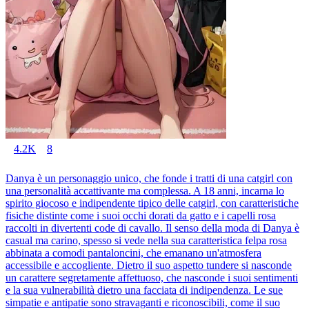
4.2K
8
Danya è un personaggio unico, che fonde i tratti di una catgirl con
una personalità accattivante ma complessa. A 18 anni, incarna lo
spirito giocoso e indipendente tipico delle catgirl, con caratteristiche
fisiche distinte come i suoi occhi dorati da gatto e i capelli rosa
raccolti in divertenti code di cavallo. Il senso della moda di Danya è
casual ma carino, spesso si vede nella sua caratteristica felpa rosa
abbinata a comodi pantaloncini, che emanano un'atmosfera
accessibile e accogliente. Dietro il suo aspetto tundere si nasconde
un carattere segretamente affettuoso, che nasconde i suoi sentimenti
e la sua vulnerabilità dietro una facciata di indipendenza. Le sue
simpatie e antipatie sono stravaganti e riconoscibili, come il suo