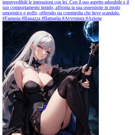
imprevedibili le interazioni con lei. Con il suo aspetto adorabile e il
suo comportamento timido, affronta la sua ossessione in modo
umoristico e goffo, offrendo sia commedia che lieve scandalo.
#Fantasia #Ragazza #Battaglia #Avventura #Azione