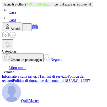
Iscriviti e ottieni
100 crediti gratuiti
per utilizzare gli strumenti!
Casa
Casa
Accedi
Categoria
Negozio
Creare un personaggio
Libro guida
Termine
Informativa sulla privacy
Termini di servizio
Politica dei
reclami
Politica di rimozione dei contenuti
18 U.S.C. §2257
QuillMaster