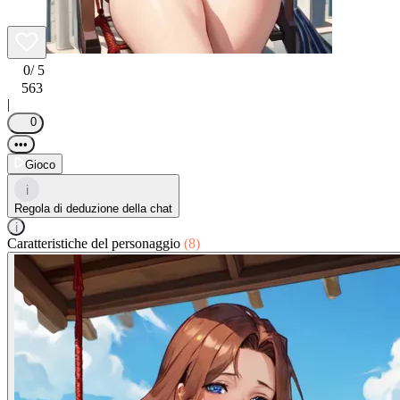
0
/ 5
563
|
0
•••
Gioco
i
Regola di deduzione della chat
i
Caratteristiche del personaggio
(8)