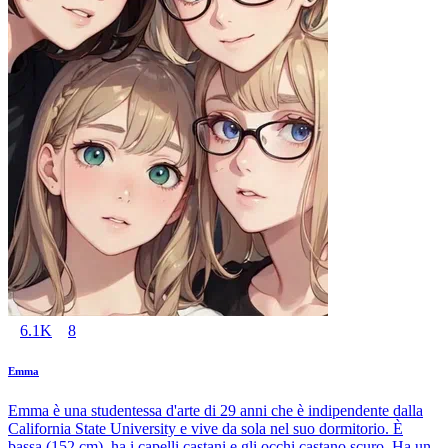
6.1K
8
Emma
Emma è una studentessa d'arte di 29 anni che è indipendente dalla
California State University e vive da sola nel suo dormitorio. È
bassa (152 cm), ha i capelli castani e gli occhi castano scuro. Ha un