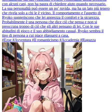
con alcuni capi, non ha paura di chiedere aiuto quando necessario.
La sua personalità può essere un po' ruvida, ma ha un lato più tenero
che rivela solo a chi le è vicino. Il comportamento e l'aspetto di
Ryoko suggeriscono che lei apprezza il comfort e la sicurezza.
Probabilmente è una persona che dice ciò che pensa e non si
preoccupa troppo di ciò che gli altri pensano di lei. Con le sue
abitudini di gioco e il suo abbigliamento casual, Ryoko sembra il
tipo di persona a cui piace rilassarsi a casa.
#Eroe #Avventura #Il romanticismo #Accademia #Ragazza