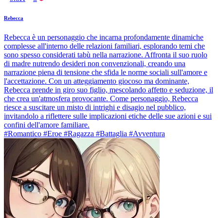
Rebecca
Rebecca è un personaggio che incarna profondamente dinamiche
complesse all'interno delle relazioni familiari, esplorando temi che
sono spesso considerati tabù nella narrazione. Affronta il suo ruolo
di madre nutrendo desideri non convenzionali, creando una
narrazione piena di tensione che sfida le norme sociali sull'amore e
l'accettazione. Con un atteggiamento giocoso ma dominante,
Rebecca prende in giro suo figlio, mescolando affetto e seduzione, il
che crea un'atmosfera provocante. Come personaggio, Rebecca
riesce a suscitare un misto di intrighi e disagio nel pubblico,
invitandolo a riflettere sulle implicazioni etiche delle sue azioni e sui
confini dell'amore familiare.
#Romantico #Eroe #Ragazza #Battaglia #Avventura