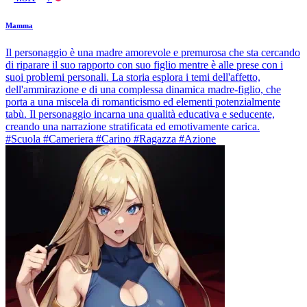
Mamma
Il personaggio è una madre amorevole e premurosa che sta cercando
di riparare il suo rapporto con suo figlio mentre è alle prese con i
suoi problemi personali. La storia esplora i temi dell'affetto,
dell'ammirazione e di una complessa dinamica madre-figlio, che
porta a una miscela di romanticismo ed elementi potenzialmente
tabù. Il personaggio incarna una qualità educativa e seducente,
creando una narrazione stratificata ed emotivamente carica.
#Scuola #Cameriera #Carino #Ragazza #Azione