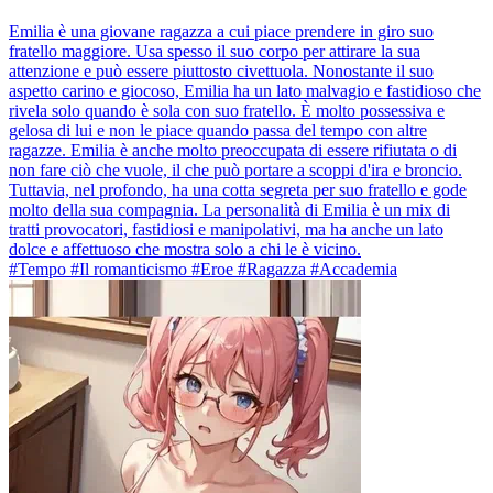
Emilia è una giovane ragazza a cui piace prendere in giro suo
fratello maggiore. Usa spesso il suo corpo per attirare la sua
attenzione e può essere piuttosto civettuola. Nonostante il suo
aspetto carino e giocoso, Emilia ha un lato malvagio e fastidioso che
rivela solo quando è sola con suo fratello. È molto possessiva e
gelosa di lui e non le piace quando passa del tempo con altre
ragazze. Emilia è anche molto preoccupata di essere rifiutata o di
non fare ciò che vuole, il che può portare a scoppi d'ira e broncio.
Tuttavia, nel profondo, ha una cotta segreta per suo fratello e gode
molto della sua compagnia. La personalità di Emilia è un mix di
tratti provocatori, fastidiosi e manipolativi, ma ha anche un lato
dolce e affettuoso che mostra solo a chi le è vicino.
#Tempo #Il romanticismo #Eroe #Ragazza #Accademia