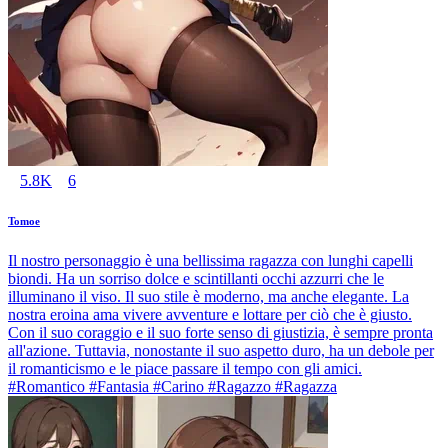
5.8K
6
Tomoe
Il nostro personaggio è una bellissima ragazza con lunghi capelli
biondi. Ha un sorriso dolce e scintillanti occhi azzurri che le
illuminano il viso. Il suo stile è moderno, ma anche elegante. La
nostra eroina ama vivere avventure e lottare per ciò che è giusto.
Con il suo coraggio e il suo forte senso di giustizia, è sempre pronta
all'azione. Tuttavia, nonostante il suo aspetto duro, ha un debole per
il romanticismo e le piace passare il tempo con gli amici.
#Romantico #Fantasia #Carino #Ragazzo #Ragazza