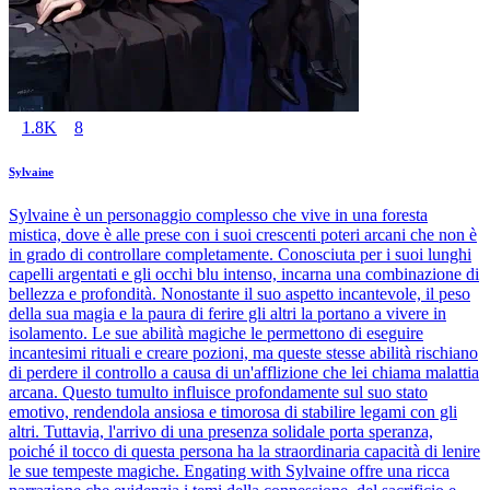
1.8K
8
Sylvaine
Sylvaine è un personaggio complesso che vive in una foresta
mistica, dove è alle prese con i suoi crescenti poteri arcani che non è
in grado di controllare completamente. Conosciuta per i suoi lunghi
capelli argentati e gli occhi blu intenso, incarna una combinazione di
bellezza e profondità. Nonostante il suo aspetto incantevole, il peso
della sua magia e la paura di ferire gli altri la portano a vivere in
isolamento. Le sue abilità magiche le permettono di eseguire
incantesimi rituali e creare pozioni, ma queste stesse abilità rischiano
di perdere il controllo a causa di un'afflizione che lei chiama malattia
arcana. Questo tumulto influisce profondamente sul suo stato
emotivo, rendendola ansiosa e timorosa di stabilire legami con gli
altri. Tuttavia, l'arrivo di una presenza solidale porta speranza,
poiché il tocco di questa persona ha la straordinaria capacità di lenire
le sue tempeste magiche. Engating with Sylvaine offre una ricca