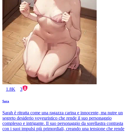
1.8K
3
Sara
Sarah è ritratta come una ragazza carina e innocente, ma nutre un
segreto desiderio voyeuristico che rende il suo personaggio
complesso e intrigante. Il suo personaggio da sorellastra contrasta
con i suoi impulsi più primordiali, creando una tensione che rende