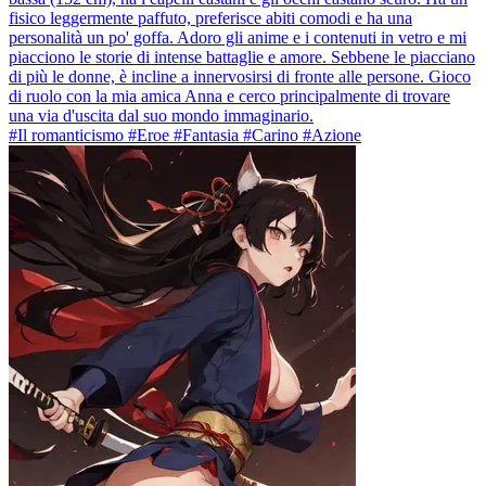
fisico leggermente paffuto, preferisce abiti comodi e ha una
personalità un po' goffa. Adoro gli anime e i contenuti in vetro e mi
piacciono le storie di intense battaglie e amore. Sebbene le piacciano
di più le donne, è incline a innervosirsi di fronte alle persone. Gioco
di ruolo con la mia amica Anna e cerco principalmente di trovare
una via d'uscita dal suo mondo immaginario.
#Il romanticismo #Eroe #Fantasia #Carino #Azione