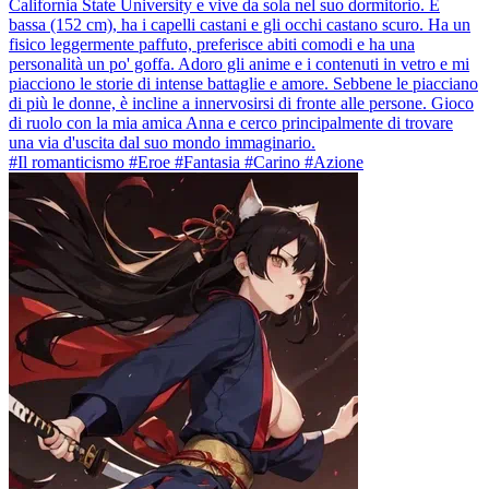
California State University e vive da sola nel suo dormitorio. È
bassa (152 cm), ha i capelli castani e gli occhi castano scuro. Ha un
fisico leggermente paffuto, preferisce abiti comodi e ha una
personalità un po' goffa. Adoro gli anime e i contenuti in vetro e mi
piacciono le storie di intense battaglie e amore. Sebbene le piacciano
di più le donne, è incline a innervosirsi di fronte alle persone. Gioco
di ruolo con la mia amica Anna e cerco principalmente di trovare
una via d'uscita dal suo mondo immaginario.
#Il romanticismo #Eroe #Fantasia #Carino #Azione