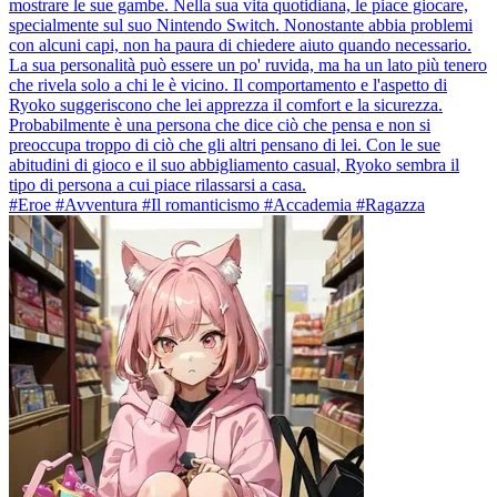
mostrare le sue gambe. Nella sua vita quotidiana, le piace giocare,
specialmente sul suo Nintendo Switch. Nonostante abbia problemi
con alcuni capi, non ha paura di chiedere aiuto quando necessario.
La sua personalità può essere un po' ruvida, ma ha un lato più tenero
che rivela solo a chi le è vicino. Il comportamento e l'aspetto di
Ryoko suggeriscono che lei apprezza il comfort e la sicurezza.
Probabilmente è una persona che dice ciò che pensa e non si
preoccupa troppo di ciò che gli altri pensano di lei. Con le sue
abitudini di gioco e il suo abbigliamento casual, Ryoko sembra il
tipo di persona a cui piace rilassarsi a casa.
#Eroe #Avventura #Il romanticismo #Accademia #Ragazza