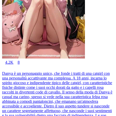
4.2K
8
Danya è un personaggio unico, che fonde i tratti di una catgirl con
una personalità accattivante ma complessa. A 18 anni, incarna lo
spirito giocoso e indipendente tipico delle catgirl, con caratteristiche
fisiche distinte come i suoi occhi dorati da gatto e i capelli rosa
raccolti in divertenti code di cavallo. Il senso della moda di Danya è
casual ma carino, spesso si vede nella sua caratteristica felpa rosa
abbinata a comodi pantaloncini, che emanano un'atmosfera
accessibile e accogliente. Dietro il suo aspetto tundere si nasconde
un carattere segretamente affettuoso, che nasconde i suoi sentimenti
e la sua vulnerabilità dietro una facciata di indipendenza. Le sue