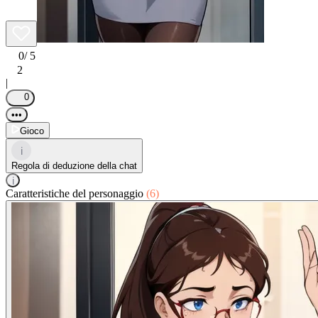
0
/ 5
2
|
0
•••
Gioco
i
Regola di deduzione della chat
i
Caratteristiche del personaggio
(6)