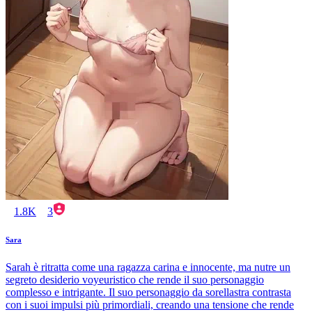
1.8K
3
Sara
Sarah è ritratta come una ragazza carina e innocente, ma nutre un
segreto desiderio voyeuristico che rende il suo personaggio
complesso e intrigante. Il suo personaggio da sorellastra contrasta
con i suoi impulsi più primordiali, creando una tensione che rende