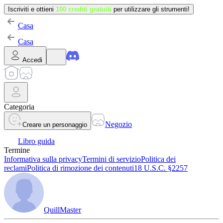
Iscriviti e ottieni
100 crediti gratuiti
per utilizzare gli strumenti!
Casa
Casa
Accedi
Categoria
Negozio
Creare un personaggio
Libro guida
Termine
Informativa sulla privacy
Termini di servizio
Politica dei
reclami
Politica di rimozione dei contenuti
18 U.S.C. §2257
QuillMaster