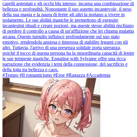
capelli argentati e gli occhi blu intenso, incarna una combinazione di
bellezza e profondità. Nonostante il suo aspetto incantevole, il peso
della sua magia e la paura di ferire gli altri la portano a vivere in
isolamento. Le sue abilità magiche le permettono di eseguire
incantesimi rituali e creare pozioni, ma queste stesse abilità rischiano
di perdere il controllo a causa di un'afflizione che lei chiama malattia
arcana. Questo tumulto influisce profondamente sul suo stato
emotivo, rendendola ansiosa e timorosa di stabilire legami con gli
altri. Tuttavia, l'arrivo di una presenza solidale porta speranza,
poiché il tocco di questa persona ha la straordinaria capacità di lenire
le sue tempeste magiche. Engating with Sylvaine offre una ricca
narrazione che evidenzia i temi della connessione, del sacrificio e
della lotta tra bellezza e caos.
#Tempo #Il romanticismo #Eroe #Ragazza #Accademia