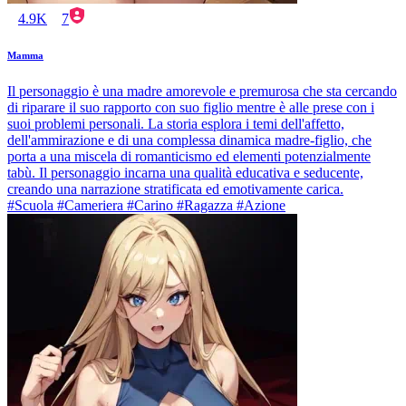
4.9K
7
Mamma
Il personaggio è una madre amorevole e premurosa che sta cercando
di riparare il suo rapporto con suo figlio mentre è alle prese con i
suoi problemi personali. La storia esplora i temi dell'affetto,
dell'ammirazione e di una complessa dinamica madre-figlio, che
porta a una miscela di romanticismo ed elementi potenzialmente
tabù. Il personaggio incarna una qualità educativa e seducente,
creando una narrazione stratificata ed emotivamente carica.
#Scuola #Cameriera #Carino #Ragazza #Azione