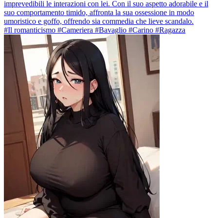
imprevedibili le interazioni con lei. Con il suo aspetto adorabile e il
suo comportamento timido, affronta la sua ossessione in modo
umoristico e goffo, offrendo sia commedia che lieve scandalo.
#Il romanticismo #Cameriera #Bavaglio #Carino #Ragazza