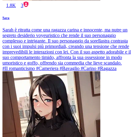
1.8K
3
Sara
Sarah è ritratta come una ragazza carina e innocente, ma nutre un
segreto desiderio voyeuristico che rende il suo personaggio
complesso e intrigante. Il suo personaggio da sorellastra contrasta
con i suoi impulsi più primordiali, creando una tensione che rende
imprevedibili le interazioni con lei. Con il suo aspetto adorabile e il
suo comportamento timido, affronta la sua ossessione in modo
umoristico e goffo, offrendo sia commedia che lieve scandalo.
#Il romanticismo #Cameriera #Bavaglio #Carino #Ragazza