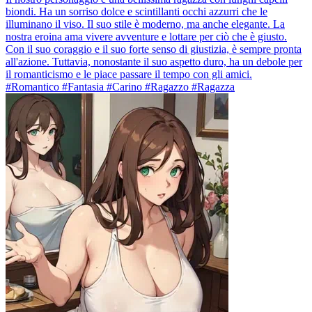
biondi. Ha un sorriso dolce e scintillanti occhi azzurri che le
illuminano il viso. Il suo stile è moderno, ma anche elegante. La
nostra eroina ama vivere avventure e lottare per ciò che è giusto.
Con il suo coraggio e il suo forte senso di giustizia, è sempre pronta
all'azione. Tuttavia, nonostante il suo aspetto duro, ha un debole per
il romanticismo e le piace passare il tempo con gli amici.
#Romantico #Fantasia #Carino #Ragazzo #Ragazza