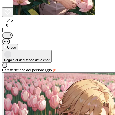
0
/ 5
0
|
0
•••
Gioco
i
Regola di deduzione della chat
i
Caratteristiche del personaggio
(8)