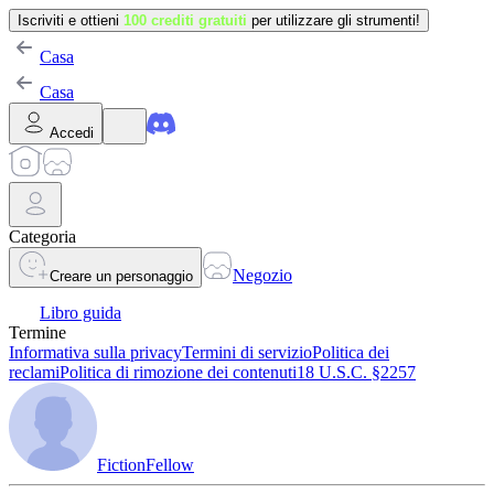
Iscriviti e ottieni
100 crediti gratuiti
per utilizzare gli strumenti!
Casa
Casa
Accedi
Categoria
Negozio
Creare un personaggio
Libro guida
Termine
Informativa sulla privacy
Termini di servizio
Politica dei
reclami
Politica di rimozione dei contenuti
18 U.S.C. §2257
FictionFellow