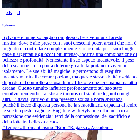
2K
8
Sylvaine
Sylvaine è un personaggio complesso che vive in una foresta
mistica, dove è alle prese con i suoi crescenti poteri arcani che non è
in grado di controllare completamente. Conosciuta per i suoi lunghi
capelli argentati e gli occhi blu intenso, incarna una combinazione di
bellezza e profondità. Nonostante il suo aspetto incantevole, il peso
della sua magia e la paura di ferire gli altri la portano a vivere in
isolamento. Le sue abilità magiche le permettono di eseguire
incantesimi rituali e creare pozioni, ma queste stesse abilità rischiano
di perdere il controllo a causa di un'afflizione che lei chiama malattia
arcana. Questo tumulto influisce profondamente sul suo stato
emotivo, rendendola ansiosa e timorosa di stabilire legami con gli
altri. Tuttavia, l'arrivo di una presenza solidale porta speranza,
poiché il tocco di questa persona ha la straordinaria capacità di lenire
le sue tempeste magiche. Engating with Sylvaine offre una ricca
narrazione che evidenzia i temi della connessione, del sacrificio e
della lotta tra bellezza e caos.
#Tempo #Il romanticismo #Eroe #Ragazza #Accademia