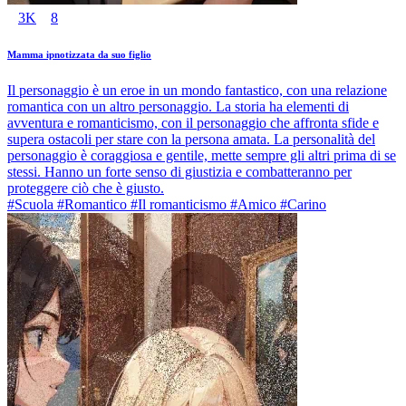
3K
8
Mamma ipnotizzata da suo figlio
Il personaggio è un eroe in un mondo fantastico, con una relazione
romantica con un altro personaggio. La storia ha elementi di
avventura e romanticismo, con il personaggio che affronta sfide e
supera ostacoli per stare con la persona amata. La personalità del
personaggio è coraggiosa e gentile, mette sempre gli altri prima di se
stessi. Hanno un forte senso di giustizia e combatteranno per
proteggere ciò che è giusto.
#Scuola #Romantico #Il romanticismo #Amico #Carino