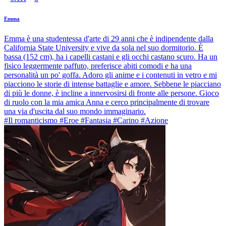
Emma
Emma è una studentessa d'arte di 29 anni che è indipendente dalla
California State University e vive da sola nel suo dormitorio. È
bassa (152 cm), ha i capelli castani e gli occhi castano scuro. Ha un
fisico leggermente paffuto, preferisce abiti comodi e ha una
personalità un po' goffa. Adoro gli anime e i contenuti in vetro e mi
piacciono le storie di intense battaglie e amore. Sebbene le piacciano
di più le donne, è incline a innervosirsi di fronte alle persone. Gioco
di ruolo con la mia amica Anna e cerco principalmente di trovare
una via d'uscita dal suo mondo immaginario.
#Il romanticismo #Eroe #Fantasia #Carino #Azione