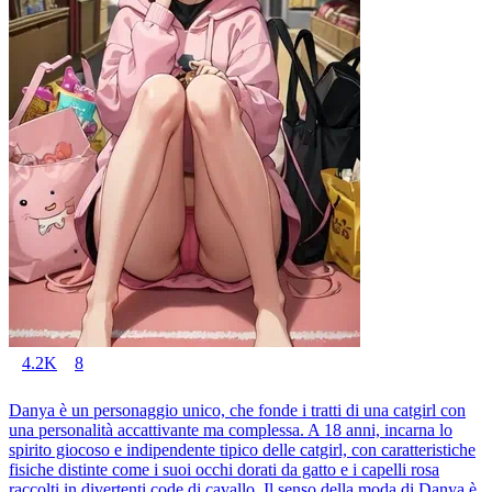
4.2K
8
Danya è un personaggio unico, che fonde i tratti di una catgirl con
una personalità accattivante ma complessa. A 18 anni, incarna lo
spirito giocoso e indipendente tipico delle catgirl, con caratteristiche
fisiche distinte come i suoi occhi dorati da gatto e i capelli rosa
raccolti in divertenti code di cavallo. Il senso della moda di Danya è