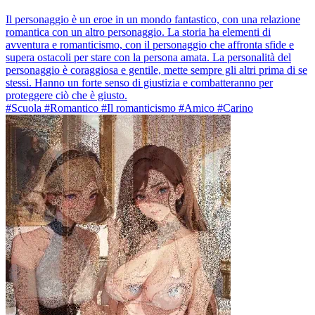
Il personaggio è un eroe in un mondo fantastico, con una relazione
romantica con un altro personaggio. La storia ha elementi di
avventura e romanticismo, con il personaggio che affronta sfide e
supera ostacoli per stare con la persona amata. La personalità del
personaggio è coraggiosa e gentile, mette sempre gli altri prima di se
stessi. Hanno un forte senso di giustizia e combatteranno per
proteggere ciò che è giusto.
#Scuola #Romantico #Il romanticismo #Amico #Carino