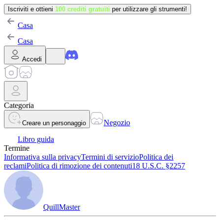
Iscriviti e ottieni
100 crediti gratuiti
per utilizzare gli strumenti!
Casa
Casa
Accedi
Categoria
Negozio
Creare un personaggio
Libro guida
Termine
Informativa sulla privacy
Termini di servizio
Politica dei
reclami
Politica di rimozione dei contenuti
18 U.S.C. §2257
QuillMaster