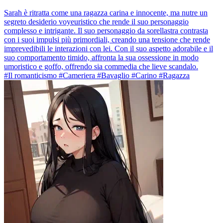
Sarah è ritratta come una ragazza carina e innocente, ma nutre un
segreto desiderio voyeuristico che rende il suo personaggio
complesso e intrigante. Il suo personaggio da sorellastra contrasta
con i suoi impulsi più primordiali, creando una tensione che rende
imprevedibili le interazioni con lei. Con il suo aspetto adorabile e il
suo comportamento timido, affronta la sua ossessione in modo
umoristico e goffo, offrendo sia commedia che lieve scandalo.
#Il romanticismo #Cameriera #Bavaglio #Carino #Ragazza