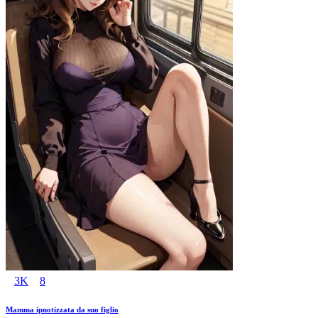
3K
8
Mamma ipnotizzata da suo figlio