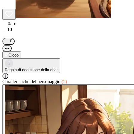
0
/ 5
10
|
0
•••
Gioco
i
Regola di deduzione della chat
i
Caratteristiche del personaggio
(5)