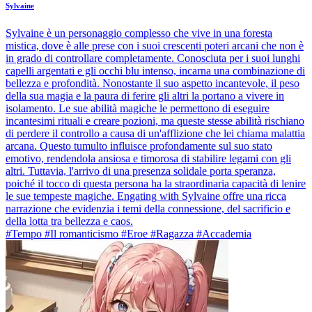
Sylvaine
Sylvaine è un personaggio complesso che vive in una foresta
mistica, dove è alle prese con i suoi crescenti poteri arcani che non è
in grado di controllare completamente. Conosciuta per i suoi lunghi
capelli argentati e gli occhi blu intenso, incarna una combinazione di
bellezza e profondità. Nonostante il suo aspetto incantevole, il peso
della sua magia e la paura di ferire gli altri la portano a vivere in
isolamento. Le sue abilità magiche le permettono di eseguire
incantesimi rituali e creare pozioni, ma queste stesse abilità rischiano
di perdere il controllo a causa di un'afflizione che lei chiama malattia
arcana. Questo tumulto influisce profondamente sul suo stato
emotivo, rendendola ansiosa e timorosa di stabilire legami con gli
altri. Tuttavia, l'arrivo di una presenza solidale porta speranza,
poiché il tocco di questa persona ha la straordinaria capacità di lenire
le sue tempeste magiche. Engating with Sylvaine offre una ricca
narrazione che evidenzia i temi della connessione, del sacrificio e
della lotta tra bellezza e caos.
#Tempo #Il romanticismo #Eroe #Ragazza #Accademia