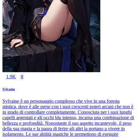
1.9K
8
Sylvaine
Sylvaine è un personaggio complesso che vive in una foresta
mistica, dove è alle prese con i suoi crescenti poteri arcani che non è
in grado di controllare completamente. Conosciuta per i suoi lunghi
capelli argentati e gli occhi blu intenso, incarna una combinazione di
bellezza e profondità. Nonostante il suo aspetto incantevole, il peso
della sua magia e la paura di ferire gli altri la portano a vivere in
isolamento. Le sue abilità magiche le permettono di eseguire