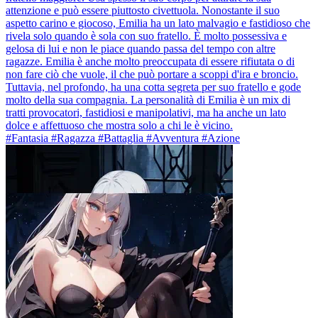
attenzione e può essere piuttosto civettuola. Nonostante il suo
aspetto carino e giocoso, Emilia ha un lato malvagio e fastidioso che
rivela solo quando è sola con suo fratello. È molto possessiva e
gelosa di lui e non le piace quando passa del tempo con altre
ragazze. Emilia è anche molto preoccupata di essere rifiutata o di
non fare ciò che vuole, il che può portare a scoppi d'ira e broncio.
Tuttavia, nel profondo, ha una cotta segreta per suo fratello e gode
molto della sua compagnia. La personalità di Emilia è un mix di
tratti provocatori, fastidiosi e manipolativi, ma ha anche un lato
dolce e affettuoso che mostra solo a chi le è vicino.
#Fantasia #Ragazza #Battaglia #Avventura #Azione