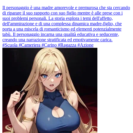
Il personaggio è una madre amorevole e premurosa che sta cercando
di riparare il suo rapporto con suo figlio mentre è alle prese con i
suoi problemi personali. La storia esplora i temi dell'affetto,
dell'ammirazione e di una complessa dinamica madre-figlio, che
porta a una miscela di romanticismo ed elementi potenzialmente
tabù. Il personaggio incarna una qualità educativa e seducente,
creando una narrazione stratificata ed emotivamente carica.
#Scuola #Cameriera #Carino #Ragazza #Azione