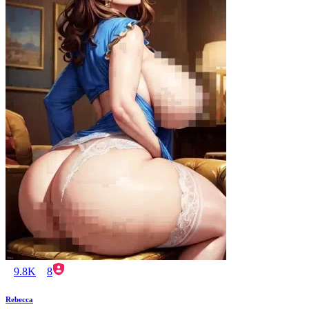
9.8K
8
Rebecca