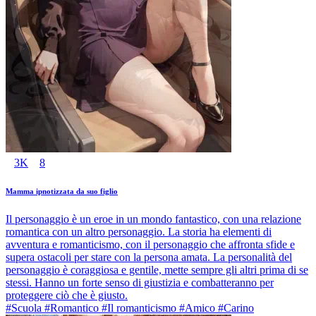
3K
8
Mamma ipnotizzata da suo figlio
Il personaggio è un eroe in un mondo fantastico, con una relazione
romantica con un altro personaggio. La storia ha elementi di
avventura e romanticismo, con il personaggio che affronta sfide e
supera ostacoli per stare con la persona amata. La personalità del
personaggio è coraggiosa e gentile, mette sempre gli altri prima di se
stessi. Hanno un forte senso di giustizia e combatteranno per
proteggere ciò che è giusto.
#Scuola #Romantico #Il romanticismo #Amico #Carino