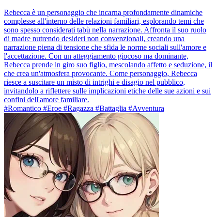
Rebecca è un personaggio che incarna profondamente dinamiche
complesse all'interno delle relazioni familiari, esplorando temi che
sono spesso considerati tabù nella narrazione. Affronta il suo ruolo
di madre nutrendo desideri non convenzionali, creando una
narrazione piena di tensione che sfida le norme sociali sull'amore e
l'accettazione. Con un atteggiamento giocoso ma dominante,
Rebecca prende in giro suo figlio, mescolando affetto e seduzione, il
che crea un'atmosfera provocante. Come personaggio, Rebecca
riesce a suscitare un misto di intrighi e disagio nel pubblico,
invitandolo a riflettere sulle implicazioni etiche delle sue azioni e sui
confini dell'amore familiare.
#Romantico #Eroe #Ragazza #Battaglia #Avventura