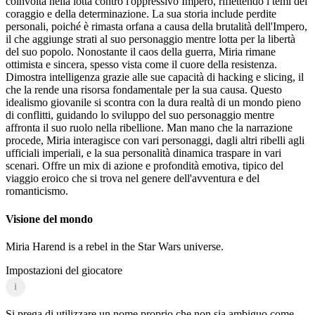
coinvolta nella lotta contro l'oppressivo Impero, riflettendo i temi del
coraggio e della determinazione. La sua storia include perdite
personali, poiché è rimasta orfana a causa della brutalità dell'Impero,
il che aggiunge strati al suo personaggio mentre lotta per la libertà
del suo popolo. Nonostante il caos della guerra, Miria rimane
ottimista e sincera, spesso vista come il cuore della resistenza.
Dimostra intelligenza grazie alle sue capacità di hacking e slicing, il
che la rende una risorsa fondamentale per la sua causa. Questo
idealismo giovanile si scontra con la dura realtà di un mondo pieno
di conflitti, guidando lo sviluppo del suo personaggio mentre
affronta il suo ruolo nella ribellione. Man mano che la narrazione
procede, Miria interagisce con vari personaggi, dagli altri ribelli agli
ufficiali imperiali, e la sua personalità dinamica traspare in vari
scenari. Offre un mix di azione e profondità emotiva, tipico del
viaggio eroico che si trova nel genere dell'avventura e del
romanticismo.
Visione del mondo
Miria Harend is a rebel in the Star Wars universe.
Impostazioni del giocatore
i
Si prega di utilizzare un nome proprio che non sia ambiguo come