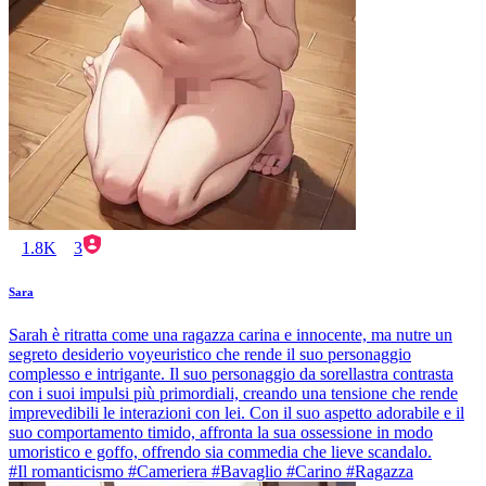
1.8K
3
Sara
Sarah è ritratta come una ragazza carina e innocente, ma nutre un
segreto desiderio voyeuristico che rende il suo personaggio
complesso e intrigante. Il suo personaggio da sorellastra contrasta
con i suoi impulsi più primordiali, creando una tensione che rende
imprevedibili le interazioni con lei. Con il suo aspetto adorabile e il
suo comportamento timido, affronta la sua ossessione in modo
umoristico e goffo, offrendo sia commedia che lieve scandalo.
#Il romanticismo #Cameriera #Bavaglio #Carino #Ragazza