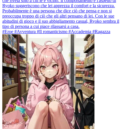
che rivela solo a chi le è vicino. Il comportamento e l'aspetto di
Ryoko suggeriscono che lei apprezza il comfort e la sicurezza.
Probabilmente è una persona che dice ciò che pensa e non si
preoccupa troppo di ciò che gli altri pensano di lei. Con le sue
abitudini di gioco e il suo abbigliamento casual, Ryoko sembra il
tipo di persona a cui piace rilassarsi a casa.
#Eroe #Avventura #Il romanticismo #Accademia #Ragazza