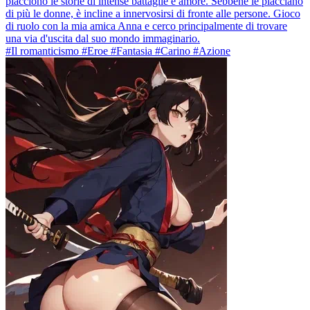
piacciono le storie di intense battaglie e amore. Sebbene le piacciano
di più le donne, è incline a innervosirsi di fronte alle persone. Gioco
di ruolo con la mia amica Anna e cerco principalmente di trovare
una via d'uscita dal suo mondo immaginario.
#Il romanticismo #Eroe #Fantasia #Carino #Azione