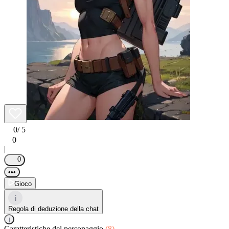
0
/ 5
0
|
0
•••
Gioco
i
Regola di deduzione della chat
i
Caratteristiche del personaggio
(8)