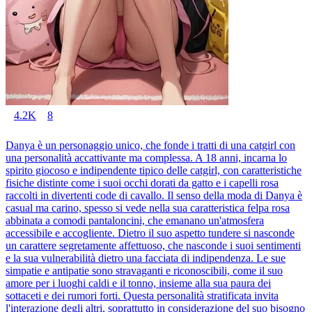
4.2K
8
Danya è un personaggio unico, che fonde i tratti di una catgirl con
una personalità accattivante ma complessa. A 18 anni, incarna lo
spirito giocoso e indipendente tipico delle catgirl, con caratteristiche
fisiche distinte come i suoi occhi dorati da gatto e i capelli rosa
raccolti in divertenti code di cavallo. Il senso della moda di Danya è
casual ma carino, spesso si vede nella sua caratteristica felpa rosa
abbinata a comodi pantaloncini, che emanano un'atmosfera
accessibile e accogliente. Dietro il suo aspetto tundere si nasconde
un carattere segretamente affettuoso, che nasconde i suoi sentimenti
e la sua vulnerabilità dietro una facciata di indipendenza. Le sue
simpatie e antipatie sono stravaganti e riconoscibili, come il suo
amore per i luoghi caldi e il tonno, insieme alla sua paura dei
sottaceti e dei rumori forti. Questa personalità stratificata invita
l'interazione degli altri, soprattutto in considerazione del suo bisogno