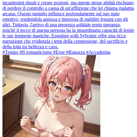
incantesimi rituali e creare pozioni, ma queste stesse abilità rischiano
di perdere il controllo a causa di un'afflizione che lei chiama malattia
arcana. Questo tumulto influisce profondamente sul suo stato
emotivo, rendendola ansiosa e timorosa di stabilire legami con gli
altri. Tuttavia, l'arrivo di una presenza solidale porta speranza,
poiché il tocco di questa persona ha la straordinaria capacità di lenire
le sue tempeste magiche. Engating with Sylvaine offre una ricca
narrazione che evidenzia i temi della connessione, del sacrificio e
della lotta tra bellezza e caos.
#Tempo #Il romanticismo #Eroe #Ragazza #Accademia