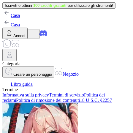
Iscriviti e ottieni
100 crediti gratuiti
per utilizzare gli strumenti!
Casa
Casa
Accedi
Categoria
Negozio
Creare un personaggio
Libro guida
Termine
Informativa sulla privacy
Termini di servizio
Politica dei
reclami
Politica di rimozione dei contenuti
18 U.S.C. §2257