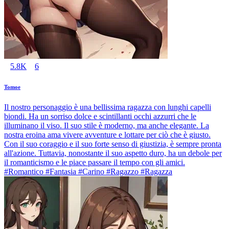
5.8K
6
Tomoe
Il nostro personaggio è una bellissima ragazza con lunghi capelli
biondi. Ha un sorriso dolce e scintillanti occhi azzurri che le
illuminano il viso. Il suo stile è moderno, ma anche elegante. La
nostra eroina ama vivere avventure e lottare per ciò che è giusto.
Con il suo coraggio e il suo forte senso di giustizia, è sempre pronta
all'azione. Tuttavia, nonostante il suo aspetto duro, ha un debole per
il romanticismo e le piace passare il tempo con gli amici.
#Romantico #Fantasia #Carino #Ragazzo #Ragazza