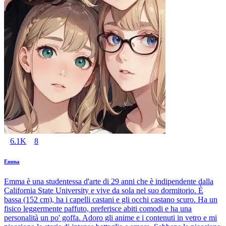
6.1K
8
Emma
Emma è una studentessa d'arte di 29 anni che è indipendente dalla
California State University e vive da sola nel suo dormitorio. È
bassa (152 cm), ha i capelli castani e gli occhi castano scuro. Ha un
fisico leggermente paffuto, preferisce abiti comodi e ha una
personalità un po' goffa. Adoro gli anime e i contenuti in vetro e mi