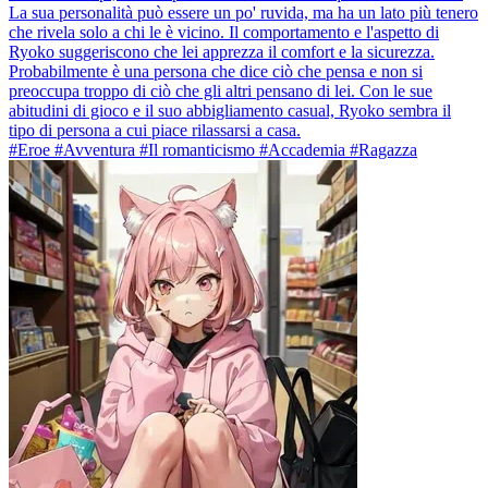
La sua personalità può essere un po' ruvida, ma ha un lato più tenero
che rivela solo a chi le è vicino. Il comportamento e l'aspetto di
Ryoko suggeriscono che lei apprezza il comfort e la sicurezza.
Probabilmente è una persona che dice ciò che pensa e non si
preoccupa troppo di ciò che gli altri pensano di lei. Con le sue
abitudini di gioco e il suo abbigliamento casual, Ryoko sembra il
tipo di persona a cui piace rilassarsi a casa.
#Eroe #Avventura #Il romanticismo #Accademia #Ragazza