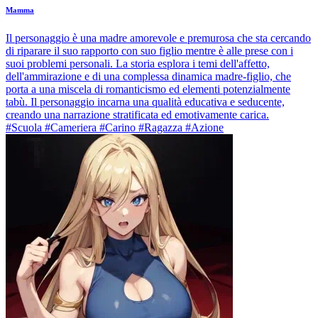
Mamma
Il personaggio è una madre amorevole e premurosa che sta cercando
di riparare il suo rapporto con suo figlio mentre è alle prese con i
suoi problemi personali. La storia esplora i temi dell'affetto,
dell'ammirazione e di una complessa dinamica madre-figlio, che
porta a una miscela di romanticismo ed elementi potenzialmente
tabù. Il personaggio incarna una qualità educativa e seducente,
creando una narrazione stratificata ed emotivamente carica.
#Scuola #Cameriera #Carino #Ragazza #Azione