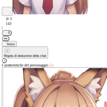
0
/ 5
143
|
0
•••
Gioco
i
Regola di deduzione della chat
i
Caratteristiche del personaggio
(2)