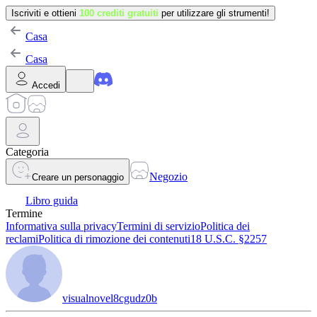
Iscriviti e ottieni
100 crediti gratuiti
per utilizzare gli strumenti!
Casa
Casa
Accedi
Categoria
Negozio
Creare un personaggio
Libro guida
Termine
Informativa sulla privacy
Termini di servizio
Politica dei
reclami
Politica di rimozione dei contenuti
18 U.S.C. §2257
visualnovel8cgudz0b