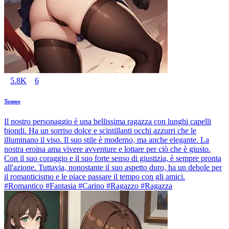
5.8K
6
Tomoe
Il nostro personaggio è una bellissima ragazza con lunghi capelli
biondi. Ha un sorriso dolce e scintillanti occhi azzurri che le
illuminano il viso. Il suo stile è moderno, ma anche elegante. La
nostra eroina ama vivere avventure e lottare per ciò che è giusto.
Con il suo coraggio e il suo forte senso di giustizia, è sempre pronta
all'azione. Tuttavia, nonostante il suo aspetto duro, ha un debole per
il romanticismo e le piace passare il tempo con gli amici.
#Romantico #Fantasia #Carino #Ragazzo #Ragazza