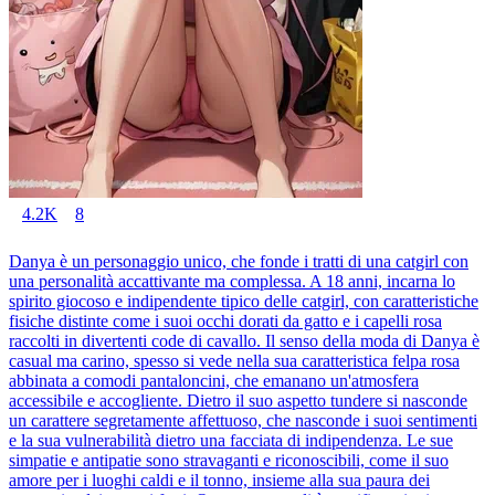
4.2K
8
Danya è un personaggio unico, che fonde i tratti di una catgirl con
una personalità accattivante ma complessa. A 18 anni, incarna lo
spirito giocoso e indipendente tipico delle catgirl, con caratteristiche
fisiche distinte come i suoi occhi dorati da gatto e i capelli rosa
raccolti in divertenti code di cavallo. Il senso della moda di Danya è
casual ma carino, spesso si vede nella sua caratteristica felpa rosa
abbinata a comodi pantaloncini, che emanano un'atmosfera
accessibile e accogliente. Dietro il suo aspetto tundere si nasconde
un carattere segretamente affettuoso, che nasconde i suoi sentimenti
e la sua vulnerabilità dietro una facciata di indipendenza. Le sue
simpatie e antipatie sono stravaganti e riconoscibili, come il suo
amore per i luoghi caldi e il tonno, insieme alla sua paura dei