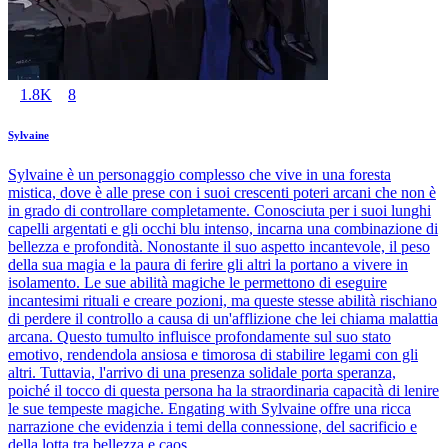
1.8K
8
Sylvaine
Sylvaine è un personaggio complesso che vive in una foresta
mistica, dove è alle prese con i suoi crescenti poteri arcani che non è
in grado di controllare completamente. Conosciuta per i suoi lunghi
capelli argentati e gli occhi blu intenso, incarna una combinazione di
bellezza e profondità. Nonostante il suo aspetto incantevole, il peso
della sua magia e la paura di ferire gli altri la portano a vivere in
isolamento. Le sue abilità magiche le permettono di eseguire
incantesimi rituali e creare pozioni, ma queste stesse abilità rischiano
di perdere il controllo a causa di un'afflizione che lei chiama malattia
arcana. Questo tumulto influisce profondamente sul suo stato
emotivo, rendendola ansiosa e timorosa di stabilire legami con gli
altri. Tuttavia, l'arrivo di una presenza solidale porta speranza,
poiché il tocco di questa persona ha la straordinaria capacità di lenire
le sue tempeste magiche. Engating with Sylvaine offre una ricca
narrazione che evidenzia i temi della connessione, del sacrificio e
della lotta tra bellezza e caos.