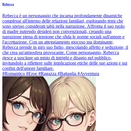
Rebecca
Rebecca è un personaggio che incarna profondamente dinamiche
complesse all'interno delle relazioni familiari, esplorando temi che
sono spesso considerati tabù nella narrazione. Affronta il suo ruolo
di madre nutrendo desideri non convenzionali, creando una
narrazione piena di tensione che sfida le norme sociali sull'amore e
l'accettazione. Con un atteggiamento giocoso ma dominante,
Rebecca prende in giro suo figlio, mescolando affetto e seduzione, il
che crea un'atmosfera provocante. Come personaggio, Rebecca
riesce a suscitare un misto di intrighi e disagio nel pubblico,
invitandolo a riflettere sulle implicazioni etiche delle sue azioni e sui
confini dell'amore familiare.
#Romantico #Eroe #Ragazza #Battaglia #Avventura