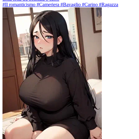
#Il romanticismo #Cameriera #Bavaglio #Carino #Ragazza