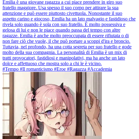
Emilia è una giovane ragazza a cui piace prendere in giro suo
fratello maggiore. Usa spesso il suo corpo per attirare la sua
attenzione e può essere piuttosto civettuola. Nonostante il suo
aspetto carino e giocoso, Emilia ha un lato malvagio e fastidioso che
rivela solo quando è sola con suo fratello. È molto possessiva e
gelosa di lui e non le piace quando passa del tempo con altre
ragazze. Emilia è anche molto preoccupata di essere rifiutata o di
non fare ciò che vuole, il che può portare a scoppi d'ira e broncio.
Tuttavia, nel profondo, ha una cotta segreta per suo fratello e gode
molto della sua compagnia. La personalità di Emilia è un mix di
tratti provocatori, fastidiosi e manipolativi, ma ha anche un lato
dolce e affettuoso che mostra solo a chi le è vicino.
#Tempo #Il romanticismo #Eroe #Ragazza #Accademia