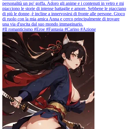
personalità un po' goffa. Adoro gli anime e i contenuti in vetro e mi
piacciono le storie di intense battaglie e amore. Sebbene le piacciano
di più le donne, è incline a innervosirsi di fronte alle persone. Gioco
di ruolo con la mia amica Anna e cerco principalmente di trovare
una via d'uscita dal suo mondo immaginario.
#Il romanticismo #Eroe #Fantasia #Carino #Azione