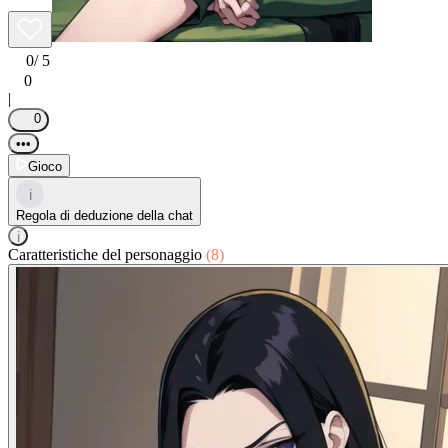
0
/ 5
0
|
0
•••
Gioco
i
Regola di deduzione della chat
i
Caratteristiche del personaggio
(8)