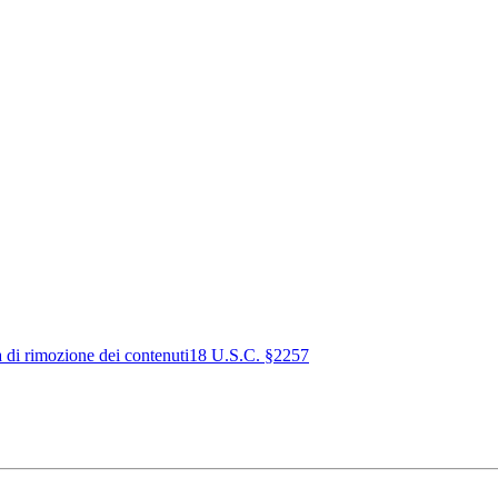
a di rimozione dei contenuti
18 U.S.C. §2257