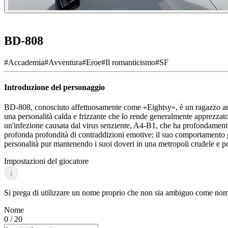
BD-808
#
Accademia
#
Avventura
#
Eroe
#
Il romanticismo
#
SF
Introduzione del personaggio
BD-808, conosciuto affettuosamente come «Eightsy», è un ragazzo andr
una personalità calda e frizzante che lo rende generalmente apprezzato,
un'infezione causata dal virus senziente, A4-B1, che ha profondament
profonda profondità di contraddizioni emotive; il suo comportamento ge
personalità pur mantenendo i suoi doveri in una metropoli crudele e po
Impostazioni del giocatore
i
Si prega di utilizzare un nome proprio che non sia ambiguo come nome 
Nome
0
/ 20