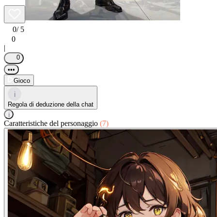
0
/ 5
0
|
0
•••
Gioco
i
Regola di deduzione della chat
i
Caratteristiche del personaggio
(7)