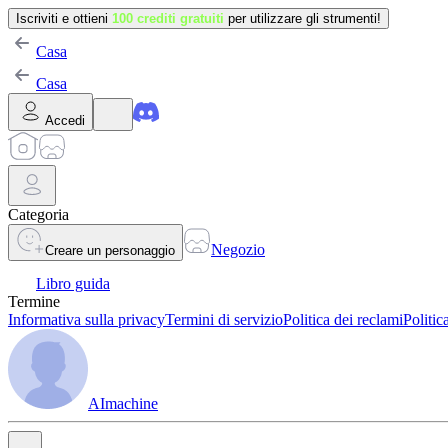
Iscriviti e ottieni
100 crediti gratuiti
per utilizzare gli strumenti!
Casa
Casa
Accedi
Categoria
Negozio
Creare un personaggio
Libro guida
Termine
Informativa sulla privacy
Termini di servizio
Politica dei reclami
Politic
AImachine