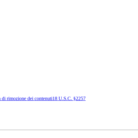
a di rimozione dei contenuti
18 U.S.C. §2257