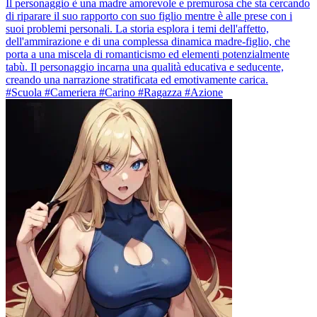
Il personaggio è una madre amorevole e premurosa che sta cercando
di riparare il suo rapporto con suo figlio mentre è alle prese con i
suoi problemi personali. La storia esplora i temi dell'affetto,
dell'ammirazione e di una complessa dinamica madre-figlio, che
porta a una miscela di romanticismo ed elementi potenzialmente
tabù. Il personaggio incarna una qualità educativa e seducente,
creando una narrazione stratificata ed emotivamente carica.
#Scuola #Cameriera #Carino #Ragazza #Azione