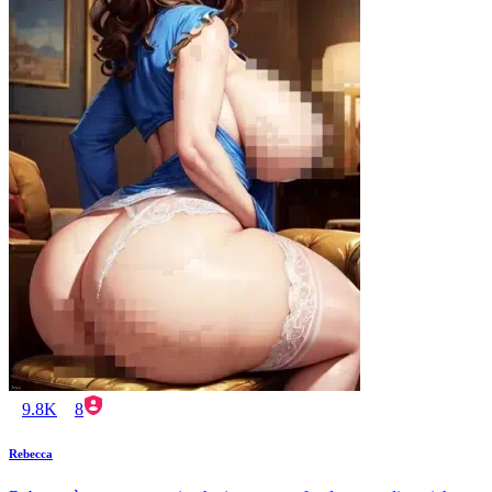
9.8K
8
Rebecca