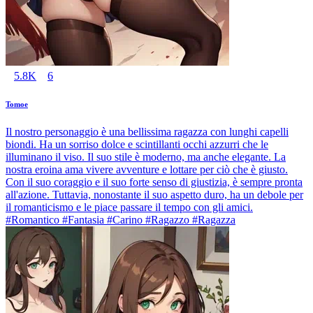
5.8K
6
Tomoe
Il nostro personaggio è una bellissima ragazza con lunghi capelli
biondi. Ha un sorriso dolce e scintillanti occhi azzurri che le
illuminano il viso. Il suo stile è moderno, ma anche elegante. La
nostra eroina ama vivere avventure e lottare per ciò che è giusto.
Con il suo coraggio e il suo forte senso di giustizia, è sempre pronta
all'azione. Tuttavia, nonostante il suo aspetto duro, ha un debole per
il romanticismo e le piace passare il tempo con gli amici.
#Romantico #Fantasia #Carino #Ragazzo #Ragazza