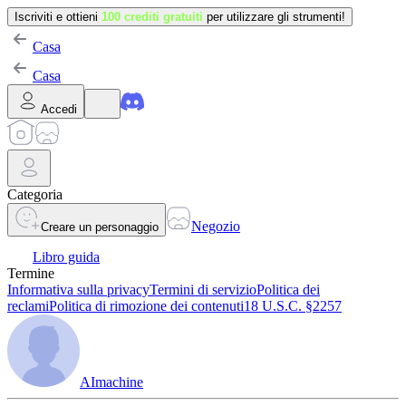
Iscriviti e ottieni
100 crediti gratuiti
per utilizzare gli strumenti!
Casa
Casa
Accedi
Categoria
Negozio
Creare un personaggio
Libro guida
Termine
Informativa sulla privacy
Termini di servizio
Politica dei
reclami
Politica di rimozione dei contenuti
18 U.S.C. §2257
AImachine