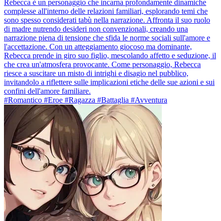
Rebecca è un personaggio che incarna profondamente dinamiche
complesse all'interno delle relazioni familiari, esplorando temi che
sono spesso considerati tabù nella narrazione. Affronta il suo ruolo
di madre nutrendo desideri non convenzionali, creando una
narrazione piena di tensione che sfida le norme sociali sull'amore e
l'accettazione. Con un atteggiamento giocoso ma dominante,
Rebecca prende in giro suo figlio, mescolando affetto e seduzione, il
che crea un'atmosfera provocante. Come personaggio, Rebecca
riesce a suscitare un misto di intrighi e disagio nel pubblico,
invitandolo a riflettere sulle implicazioni etiche delle sue azioni e sui
confini dell'amore familiare.
#Romantico #Eroe #Ragazza #Battaglia #Avventura