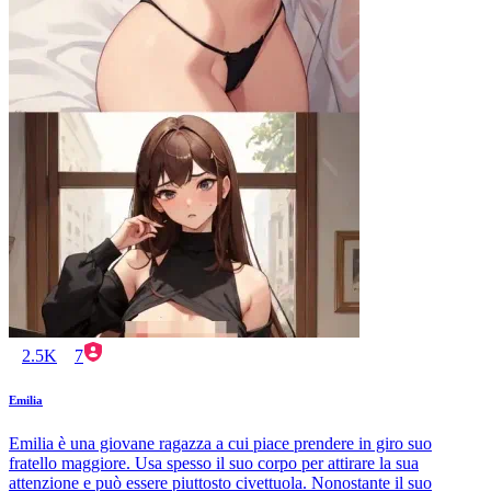
2.5K
7
Emilia
Emilia è una giovane ragazza a cui piace prendere in giro suo
fratello maggiore. Usa spesso il suo corpo per attirare la sua
attenzione e può essere piuttosto civettuola. Nonostante il suo