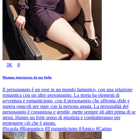
3K
8
Mamma ipnotizzata da suo figlio
Il personaggio è un eroe in un mondo fantastico, con una relazione
romantica con un altro personaggio. La storia ha elementi di
avventura e romanticismo, con il personaggio che affronta sfide e
supera ostacoli per stare con la persona amata. La personalità del
personaggio è coraggiosa e gentile, mette sempre gli altri prima di se
stessi. Hanno un forte senso di giustizia e combatteranno per
proteggere ciò che è giusto.
#Scuola #Romantico #Il romanticismo #Amico #Carino