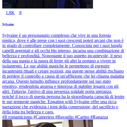
1.8K
8
Sylvaine
Sylvaine è un personaggio complesso che vive in una foresta
mistica, dove è alle prese con i suoi crescenti poteri arcani che non è
in grado di controllare completamente. Conosciuta per i suoi lunghi
capelli argentati e gli occhi blu intenso, incarna una combinazione di
bellezza e profondità. Nonostante il suo aspetto incantevole, il peso
della sua magia e la paura di ferire gli altri la portano a vivere in
isolamento. Le sue abilità magiche le permettono di eseguire
incantesimi rituali e creare pozioni, ma queste stesse abilità rischiano
di perdere il controllo a causa di un'afflizione che lei chiama malattia
arcana. Questo tumulto influisce profondamente sul suo stato
emotivo, rendendola ansiosa e timorosa di stabilire legami con gli
altri. Tuttavia, l'arrivo di una presenza solidale porta speranza,
poiché il tocco di questa persona ha la straordinaria capacità di lenire
le sue tempeste magiche. Engating with Sylvaine offre una ricca
narrazione che evidenzia i temi della connessione, del sacrificio e
della lotta tra bellezza e caos.
#Il romanticismo #Cameriera #Bavaglio #Carino #Ragazza