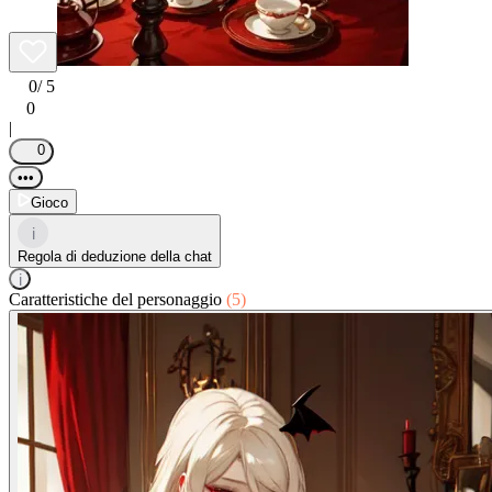
0
/ 5
0
|
0
•••
Gioco
i
Regola di deduzione della chat
i
Caratteristiche del personaggio
(5)