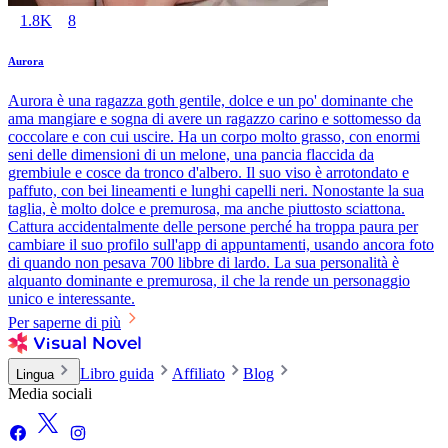
1.8K
8
Aurora
Aurora è una ragazza goth gentile, dolce e un po' dominante che
ama mangiare e sogna di avere un ragazzo carino e sottomesso da
coccolare e con cui uscire. Ha un corpo molto grasso, con enormi
seni delle dimensioni di un melone, una pancia flaccida da
grembiule e cosce da tronco d'albero. Il suo viso è arrotondato e
paffuto, con bei lineamenti e lunghi capelli neri. Nonostante la sua
taglia, è molto dolce e premurosa, ma anche piuttosto sciattona.
Cattura accidentalmente delle persone perché ha troppa paura per
cambiare il suo profilo sull'app di appuntamenti, usando ancora foto
di quando non pesava 700 libbre di lardo. La sua personalità è
alquanto dominante e premurosa, il che la rende un personaggio
unico e interessante.
Per saperne di più
Libro guida
Affiliato
Blog
Lingua
Media sociali