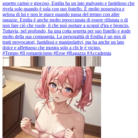
aspetto carino e giocoso, Emilia ha un lato malvagio e fastidioso che
rivela solo quando è sola con suo fratello. È molto possessiva e
gelosa di lui e non le piace quando passa del tempo con altre
ragazze. Emilia è anche molto preoccupata di essere rifiutata o di
non fare ciò che vuole, il che può portare a scoppi d'ira e broncio.
Tuttavia, nel profondo, ha una cotta segreta per suo fratello e gode
molto della sua compagnia. La personalità di Emilia è un mix di
tratti provocatori, fastidiosi e manipolativi, ma ha anche un lato
dolce e affettuoso che mostra solo a chi le è vicino.
#Tempo #Il romanticismo #Eroe #Ragazza #Accademia