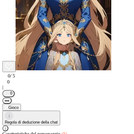
0
/ 5
0
|
0
•••
Gioco
i
Regola di deduzione della chat
i
Caratteristiche del personaggio
(8)