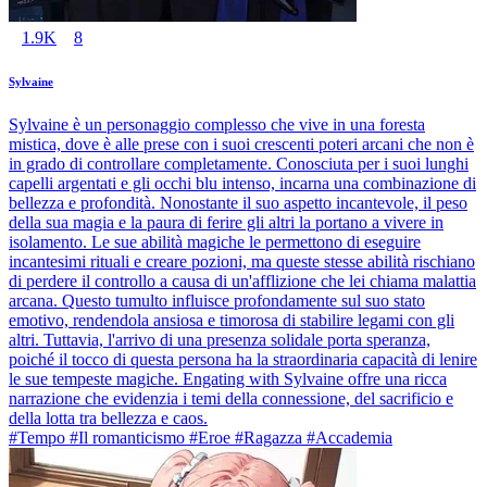
1.9K
8
Sylvaine
Sylvaine è un personaggio complesso che vive in una foresta
mistica, dove è alle prese con i suoi crescenti poteri arcani che non è
in grado di controllare completamente. Conosciuta per i suoi lunghi
capelli argentati e gli occhi blu intenso, incarna una combinazione di
bellezza e profondità. Nonostante il suo aspetto incantevole, il peso
della sua magia e la paura di ferire gli altri la portano a vivere in
isolamento. Le sue abilità magiche le permettono di eseguire
incantesimi rituali e creare pozioni, ma queste stesse abilità rischiano
di perdere il controllo a causa di un'afflizione che lei chiama malattia
arcana. Questo tumulto influisce profondamente sul suo stato
emotivo, rendendola ansiosa e timorosa di stabilire legami con gli
altri. Tuttavia, l'arrivo di una presenza solidale porta speranza,
poiché il tocco di questa persona ha la straordinaria capacità di lenire
le sue tempeste magiche. Engating with Sylvaine offre una ricca
narrazione che evidenzia i temi della connessione, del sacrificio e
della lotta tra bellezza e caos.
#Tempo #Il romanticismo #Eroe #Ragazza #Accademia