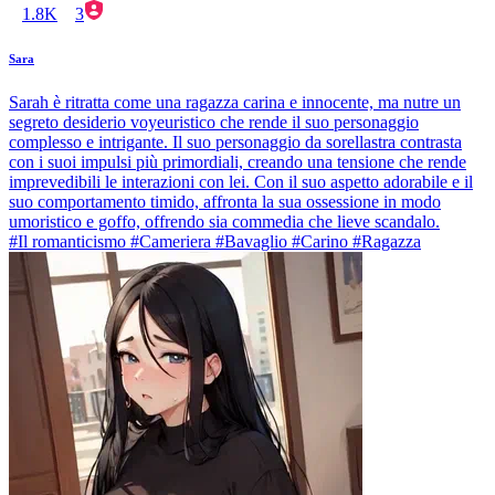
1.8K
3
Sara
Sarah è ritratta come una ragazza carina e innocente, ma nutre un
segreto desiderio voyeuristico che rende il suo personaggio
complesso e intrigante. Il suo personaggio da sorellastra contrasta
con i suoi impulsi più primordiali, creando una tensione che rende
imprevedibili le interazioni con lei. Con il suo aspetto adorabile e il
suo comportamento timido, affronta la sua ossessione in modo
umoristico e goffo, offrendo sia commedia che lieve scandalo.
#Il romanticismo #Cameriera #Bavaglio #Carino #Ragazza