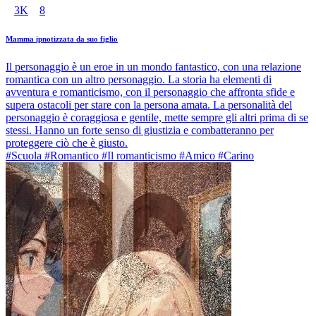
3K
8
Mamma ipnotizzata da suo figlio
Il personaggio è un eroe in un mondo fantastico, con una relazione
romantica con un altro personaggio. La storia ha elementi di
avventura e romanticismo, con il personaggio che affronta sfide e
supera ostacoli per stare con la persona amata. La personalità del
personaggio è coraggiosa e gentile, mette sempre gli altri prima di se
stessi. Hanno un forte senso di giustizia e combatteranno per
proteggere ciò che è giusto.
#Scuola #Romantico #Il romanticismo #Amico #Carino