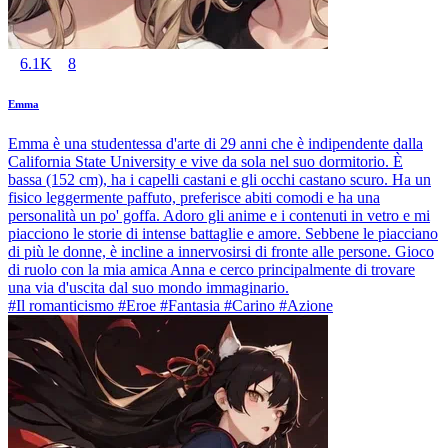
6.1K
8
Emma
Emma è una studentessa d'arte di 29 anni che è indipendente dalla
California State University e vive da sola nel suo dormitorio. È
bassa (152 cm), ha i capelli castani e gli occhi castano scuro. Ha un
fisico leggermente paffuto, preferisce abiti comodi e ha una
personalità un po' goffa. Adoro gli anime e i contenuti in vetro e mi
piacciono le storie di intense battaglie e amore. Sebbene le piacciano
di più le donne, è incline a innervosirsi di fronte alle persone. Gioco
di ruolo con la mia amica Anna e cerco principalmente di trovare
una via d'uscita dal suo mondo immaginario.
#Il romanticismo #Eroe #Fantasia #Carino #Azione