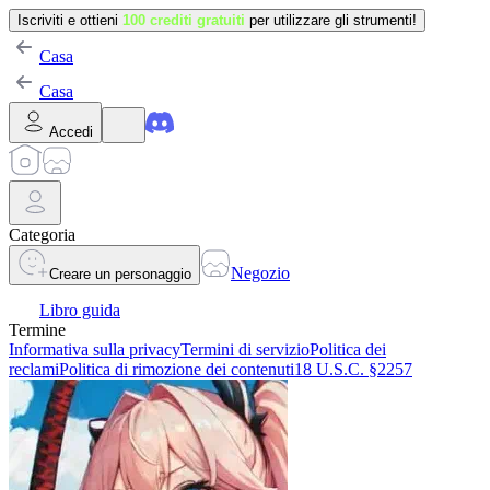
Iscriviti e ottieni
100 crediti gratuiti
per utilizzare gli strumenti!
Casa
Casa
Accedi
Categoria
Negozio
Creare un personaggio
Libro guida
Termine
Informativa sulla privacy
Termini di servizio
Politica dei
reclami
Politica di rimozione dei contenuti
18 U.S.C. §2257