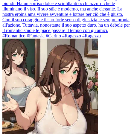
biondi. Ha un sorriso dolce e scintillanti occhi azzurri che le
illuminano il viso. Il suo stile è moderno, ma anche elegante. La
nostra eroina ama vivere avventure e lottare per ciò che è giusto.
Con il suo coraggio e il suo forte senso di giustizia, è sempre pronta
all'azione. Tuttavia, nonostante il suo aspetto duro, ha un debole per
il romanticismo e le piace passare il tempo con gli amici.
#Romantico #Fantasia #Carino #Ragazzo #Ragazza