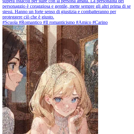
supera ostacoli per stare con la persona amata. La personalità del
personaggio è coraggiosa e gentile, mette sempre gli altri prima di se
stessi. Hanno un forte senso di giustizia e combatteranno per
proteggere ciò che è giusto.
#Scuola #Romantico #Il romanticismo #Amico #Carino