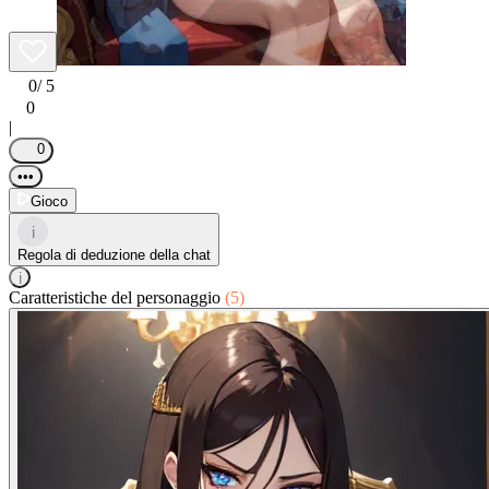
0
/ 5
0
|
0
•••
Gioco
i
Regola di deduzione della chat
i
Caratteristiche del personaggio
(5)