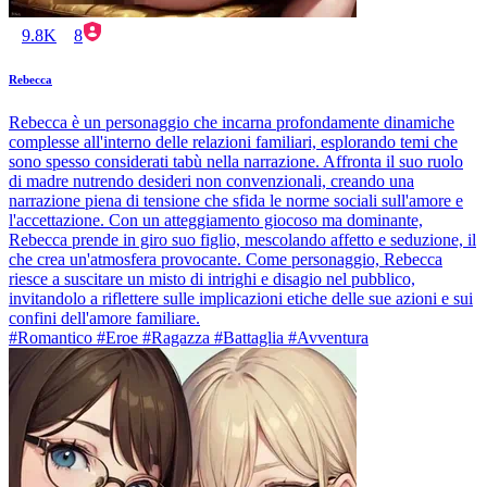
9.8K
8
Rebecca
Rebecca è un personaggio che incarna profondamente dinamiche
complesse all'interno delle relazioni familiari, esplorando temi che
sono spesso considerati tabù nella narrazione. Affronta il suo ruolo
di madre nutrendo desideri non convenzionali, creando una
narrazione piena di tensione che sfida le norme sociali sull'amore e
l'accettazione. Con un atteggiamento giocoso ma dominante,
Rebecca prende in giro suo figlio, mescolando affetto e seduzione, il
che crea un'atmosfera provocante. Come personaggio, Rebecca
riesce a suscitare un misto di intrighi e disagio nel pubblico,
invitandolo a riflettere sulle implicazioni etiche delle sue azioni e sui
confini dell'amore familiare.
#Romantico #Eroe #Ragazza #Battaglia #Avventura