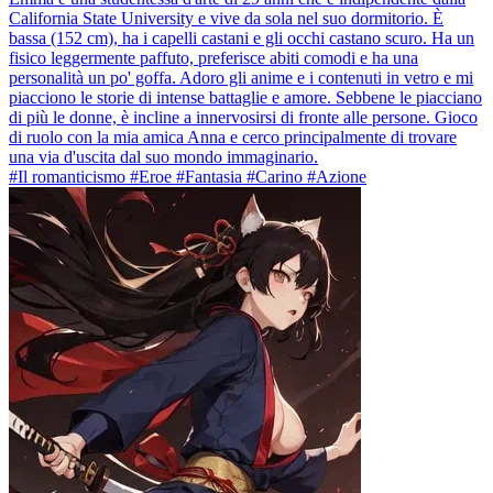
California State University e vive da sola nel suo dormitorio. È
bassa (152 cm), ha i capelli castani e gli occhi castano scuro. Ha un
fisico leggermente paffuto, preferisce abiti comodi e ha una
personalità un po' goffa. Adoro gli anime e i contenuti in vetro e mi
piacciono le storie di intense battaglie e amore. Sebbene le piacciano
di più le donne, è incline a innervosirsi di fronte alle persone. Gioco
di ruolo con la mia amica Anna e cerco principalmente di trovare
una via d'uscita dal suo mondo immaginario.
#Il romanticismo #Eroe #Fantasia #Carino #Azione