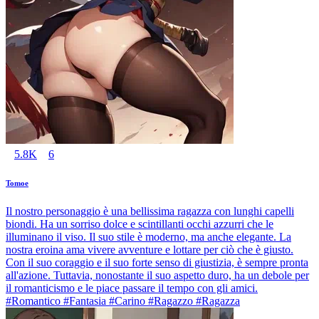
5.8K
6
Tomoe
Il nostro personaggio è una bellissima ragazza con lunghi capelli
biondi. Ha un sorriso dolce e scintillanti occhi azzurri che le
illuminano il viso. Il suo stile è moderno, ma anche elegante. La
nostra eroina ama vivere avventure e lottare per ciò che è giusto.
Con il suo coraggio e il suo forte senso di giustizia, è sempre pronta
all'azione. Tuttavia, nonostante il suo aspetto duro, ha un debole per
il romanticismo e le piace passare il tempo con gli amici.
#Romantico #Fantasia #Carino #Ragazzo #Ragazza