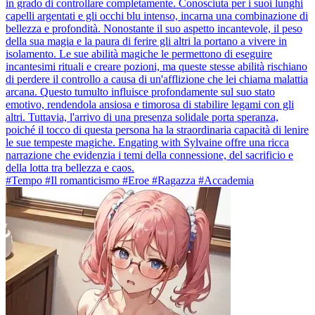
in grado di controllare completamente. Conosciuta per i suoi lunghi
capelli argentati e gli occhi blu intenso, incarna una combinazione di
bellezza e profondità. Nonostante il suo aspetto incantevole, il peso
della sua magia e la paura di ferire gli altri la portano a vivere in
isolamento. Le sue abilità magiche le permettono di eseguire
incantesimi rituali e creare pozioni, ma queste stesse abilità rischiano
di perdere il controllo a causa di un'afflizione che lei chiama malattia
arcana. Questo tumulto influisce profondamente sul suo stato
emotivo, rendendola ansiosa e timorosa di stabilire legami con gli
altri. Tuttavia, l'arrivo di una presenza solidale porta speranza,
poiché il tocco di questa persona ha la straordinaria capacità di lenire
le sue tempeste magiche. Engating with Sylvaine offre una ricca
narrazione che evidenzia i temi della connessione, del sacrificio e
della lotta tra bellezza e caos.
#Tempo #Il romanticismo #Eroe #Ragazza #Accademia