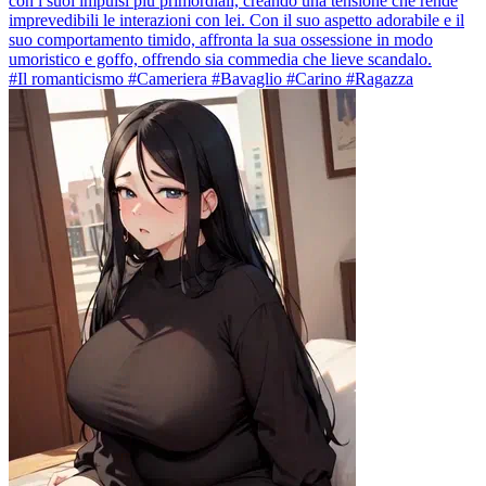
con i suoi impulsi più primordiali, creando una tensione che rende
imprevedibili le interazioni con lei. Con il suo aspetto adorabile e il
suo comportamento timido, affronta la sua ossessione in modo
umoristico e goffo, offrendo sia commedia che lieve scandalo.
#Il romanticismo #Cameriera #Bavaglio #Carino #Ragazza