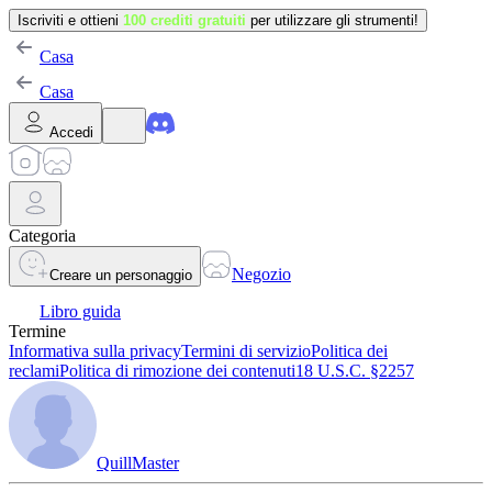
Iscriviti e ottieni
100 crediti gratuiti
per utilizzare gli strumenti!
Casa
Casa
Accedi
Categoria
Negozio
Creare un personaggio
Libro guida
Termine
Informativa sulla privacy
Termini di servizio
Politica dei
reclami
Politica di rimozione dei contenuti
18 U.S.C. §2257
QuillMaster