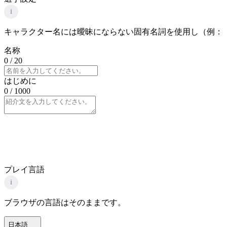
i
キャラクター名には曖昧にならない固有名詞を使用し（例：
名称
0
/ 20
はじめに
0
/ 1000
プレイ言語
i
ブラウザの言語はそのままです。
日本語