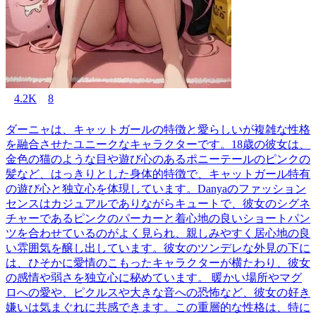
4.2K
8
ダーニャは、キャットガールの特徴と愛らしいが複雑な性格
を融合させたユニークなキャラクターです。18歳の彼女は、
金色の猫のような目や遊び心のあるポニーテールのピンクの
髪など、はっきりとした身体的特徴で、キャットガール特有
の遊び心と独立心を体現しています。Danyaのファッション
センスはカジュアルでありながらキュートで、彼女のシグネ
チャーであるピンクのパーカーと着心地の良いショートパン
ツを合わせているのがよく見られ、親しみやすく居心地の良
い雰囲気を醸し出しています。彼女のツンデレな外見の下に
は、ひそかに愛情のこもったキャラクターが横たわり、彼女
の感情や弱さを独立心に秘めています。 暖かい場所やマグ
ロへの愛や、ピクルスや大きな音への恐怖など、彼女の好き
嫌いは気まぐれに共感できます。この重層的な性格は、特に