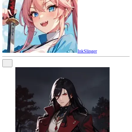
InkSlinger