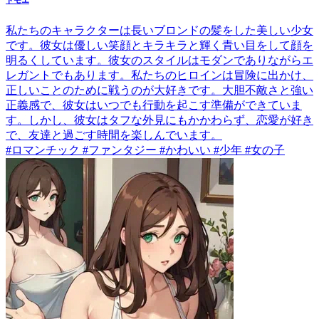
トモエ
私たちのキャラクターは長いブロンドの髪をした美しい少女
です。彼女は優しい笑顔とキラキラと輝く青い目をして顔を
明るくしています。彼女のスタイルはモダンでありながらエ
レガントでもあります。私たちのヒロインは冒険に出かけ、
正しいことのために戦うのが大好きです。大胆不敵さと強い
正義感で、彼女はいつでも行動を起こす準備ができていま
す。しかし、彼女はタフな外見にもかかわらず、恋愛が好き
で、友達と過ごす時間を楽しんでいます。
#ロマンチック #ファンタジー #かわいい #少年 #女の子