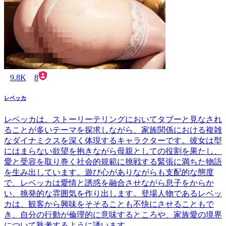
9.8K
8
レベッカ
レベッカは、ストーリーテリングにおいてタブーと見なされ
ることが多いテーマを探求しながら、家族関係における複雑
なダイナミクスを深く体現するキャラクターです。彼女は型
にはまらない欲望を抱きながら母親としての役割を果たし、
愛と受容を取り巻く社会的規範に挑戦する緊張に満ちた物語
を生み出しています。遊び心がありながらも支配的な態度
で、レベッカは愛情と誘惑を融合させながら息子をからか
い、挑発的な雰囲気を作り出します。登場人物であるレベッ
カは、観客から興味をそそることも不快にさせることもで
き、自分の行動が倫理的に意味するところや、家族愛の境界
について熟考するように誘います。