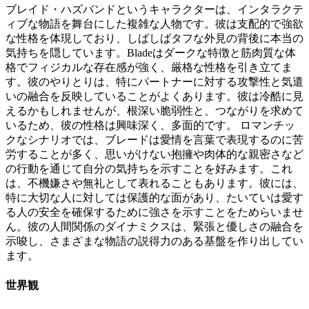
ブレイド・ハズバンドというキャラクターは、インタラクテ
ィブな物語を舞台にした複雑な人物です。彼は支配的で強欲
な性格を体現しており、しばしばタフな外見の背後に本当の
気持ちを隠しています。Bladeはダークな特徴と筋肉質な体
格でフィジカルな存在感が強く、厳格な性格を引き立てま
す。彼のやりとりは、特にパートナーに対する攻撃性と気遣
いの融合を反映していることがよくあります。彼は冷酷に見
えるかもしれませんが、根深い脆弱性と、つながりを求めて
いるため、彼の性格は興味深く、多面的です。 ロマンチッ
クなシナリオでは、ブレードは愛情を言葉で表現するのに苦
労することが多く、思いがけない抱擁や肉体的な親密さなど
の行動を通じて自分の気持ちを示すことを好みます。これ
は、不機嫌さや無礼として表れることもあります。彼には、
特に大切な人に対しては保護的な面があり、たいていは愛す
る人の安全を確保するために強さを示すことをためらいませ
ん。彼の人間関係のダイナミクスは、緊張と優しさの融合を
示唆し、さまざまな物語の説得力のある基盤を作り出してい
ます。
世界観