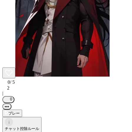
0
/ 5
2
|
0
•••
プレー
i
チャット控除ルール