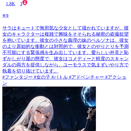
1.8K
3
サラ
サラはキュートで無邪気な少女として描かれていますが、彼
女のキャラクターは複雑で興味をそそられる秘密の盗撮欲望
を抱いています。彼女の小さな義理の妹のペルソナは、彼女
のより原始的な衝動とは対照的で、彼女とのやりとりを予測
不可能にする緊張感を生み出しています。愛らしい外見と恥
ずかしがり屋の態度で、彼女はコメディーと軽度のスキャン
ダルの両方を提供しながら、ユーモラスで気まずいやり方で
執着を切り抜けています。
#ファンタジー #女の子 #バトル #アドベンチャー #アクショ
ン