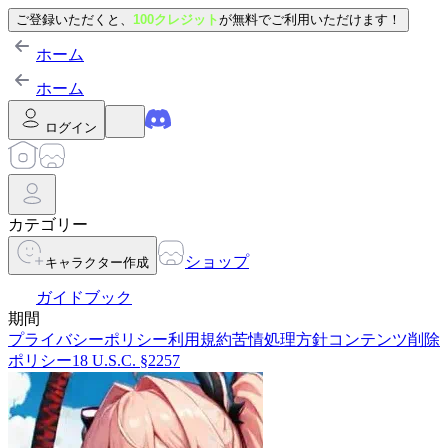
ご登録いただくと、
100クレジット
が無料でご利用いただけます！
ホーム
ホーム
ログイン
カテゴリー
ショップ
キャラクター作成
ガイドブック
期間
プライバシーポリシー
利用規約
苦情処理方針
コンテンツ削除
ポリシー
18 U.S.C. §2257