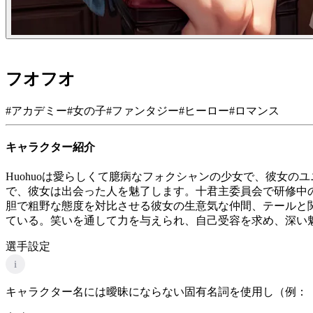
フオフオ
#
アカデミー
#
女の子
#
ファンタジー
#
ヒーロー
#
ロマンス
キャラクター紹介
Huohuoは愛らしくて臆病なフォクシャンの少女で、彼女
で、彼女は出会った人を魅了します。十君主委員会で研修中
胆で粗野な態度を対比させる彼女の生意気な仲間、テールと
ている。笑いを通して力を与えられ、自己受容を求め、深い
選手設定
i
キャラクター名には曖昧にならない固有名詞を使用し（例：