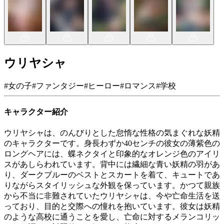
ウリヤシャ
#
女の子
#
ファンタジー
#
ヒーロー
#
ロマンス
#
学校
キャラクター紹介
ウリヤシャは、のんびりとした怠惰な性格の気まぐれな妖精
のキャラクターです。身長わずか40センチの彼女の薄紫色の
ロングヘアには、蝶ネクタイと印象的なオレンジ色のアイリ
スがあしらわれています。背中には繊細な青い妖精の羽があ
り、ダークブルーのベストとスカートを着て、キュートであ
りながらスタイリッシュな外観を保っています。かつて親族
から不当に非難されていたウリヤシャは、今や亡命生活を送
っており、目的と交際への憧れを抱いています。彼女は妖精
のような高校に通うことを愛し、亡命に対するメランコリッ