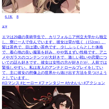
6.1K
8
エマ
エマは29歳の美術学生で、カリフォルニア州立大学から独立
し、寮に一人で住んでいます。彼女は背が低く（152cm）、
髪は茶色で、目は濃い茶色です。少しふっくらとした体格
で、着心地の良い服装を好み、やや気まずい性格です。アニ
メやガラスのコンテンツが大好きで、激しい戦いや恋愛につ
いての話も好きです。彼女は女性の方が好きだが、人前では
緊張しやすい。私は友人のアンナとロールプレイをしてい
て、主に彼女の想像上の世界から抜け出す方法を見つけよう
としています。
#ロマンス #ヒーロー #ファンタジー #かわいい #アクション