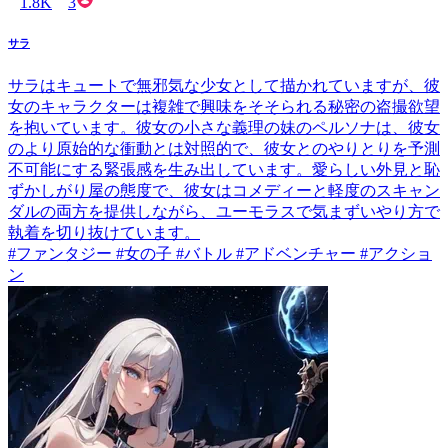
1.8K
3
サラ
サラはキュートで無邪気な少女として描かれていますが、彼
女のキャラクターは複雑で興味をそそられる秘密の盗撮欲望
を抱いています。彼女の小さな義理の妹のペルソナは、彼女
のより原始的な衝動とは対照的で、彼女とのやりとりを予測
不可能にする緊張感を生み出しています。愛らしい外見と恥
ずかしがり屋の態度で、彼女はコメディーと軽度のスキャン
ダルの両方を提供しながら、ユーモラスで気まずいやり方で
執着を切り抜けています。
#ファンタジー #女の子 #バトル #アドベンチャー #アクショ
ン