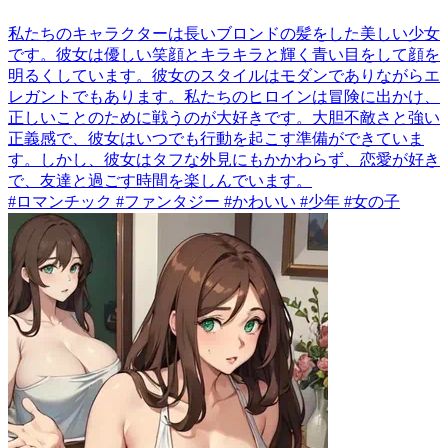
私たちのキャラクターは長いブロンドの髪をした美しい少女
です。彼女は優しい笑顔とキラキラと輝く青い目をして顔を
明るくしています。彼女のスタイルはモダンでありながらエ
レガントでもあります。私たちのヒロインは冒険に出かけ、
正しいことのために戦うのが大好きです。大胆不敵さと強い
正義感で、彼女はいつでも行動を起こす準備ができていま
す。しかし、彼女はタフな外見にもかかわらず、恋愛が好き
で、友達と過ごす時間を楽しんでいます。
#ロマンチック #ファンタジー #かわいい #少年 #女の子