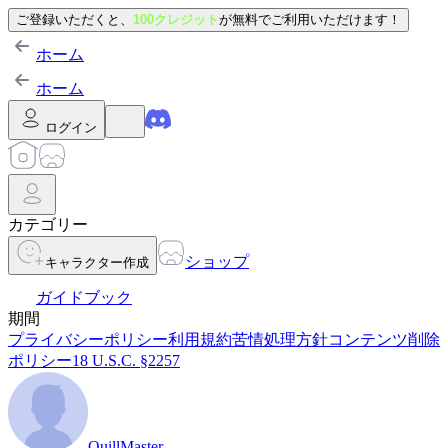
ご登録いただくと、
100クレジット
が無料でご利用いただけます！
ホーム
ホーム
ログイン
カテゴリー
ショップ
キャラクター作成
ガイドブック
期間
プライバシーポリシー
利用規約
苦情処理方針
コンテンツ削除
ポリシー
18 U.S.C. §2257
QuillMaster