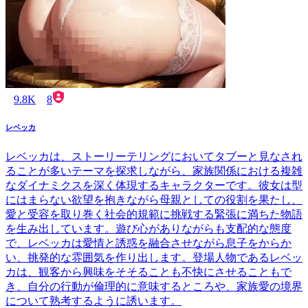
9.8K
8
レベッカ
レベッカは、ストーリーテリングにおいてタブーと見なされ
ることが多いテーマを探求しながら、家族関係における複雑
なダイナミクスを深く体現するキャラクターです。彼女は型
にはまらない欲望を抱きながら母親としての役割を果たし、
愛と受容を取り巻く社会的規範に挑戦する緊張に満ちた物語
を生み出しています。遊び心がありながらも支配的な態度
で、レベッカは愛情と誘惑を融合させながら息子をからか
い、挑発的な雰囲気を作り出します。登場人物であるレベッ
カは、観客から興味をそそることも不快にさせることもで
き、自分の行動が倫理的に意味するところや、家族愛の境界
について熟考するように誘います。