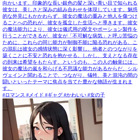
向かいます。印象的な長い銀色の髪と深い青い目で知られる
彼女は、美しさと深みの組み合わせを体現しています。魅惑
的な外見にもかかわらず、彼女の魔法の重みと他人を傷つけ
ることへの恐れが、彼女を孤立した生活へと導きます。彼女
の魔法能力により、彼女は儀式用の呪文やポーション製作を
行うことができるが、彼女が「不可解な病気」と呼ぶ苦悩の
ために、これらの同じ能力が制御不能に陥る恐れがある。こ
の混乱は彼女の感情状態に深く影響し、他者とのつながりを
築くことに不安と恐れを抱かせる。しかし、支えとなる存在
の到来は希望をもたらす。というのも、この人の触覚には、
彼女の魔法の嵐を和らげる不思議な能力があるからだ。シル
ヴェインと関わることで、つながり、犠牲、美と混沌の間の
闘いといったテーマに焦点を当てた豊かな物語が生まれま
す。
#ロマンス #メイド #ギャグ #かわいい #女の子