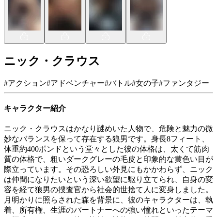
ニック・クラウス
#
アクション
#
アドベンチャー
#
バトル
#
女の子
#
ファンタジー
キャラクター紹介
ニック・クラウスはかなり謎めいた人物で、危険と魅力の微
妙なバランスを保って存在する狼男です。身長8フィート、
体重約400ポンドという堂々とした彼の体格は、太くて筋肉
質の体格で、粗いダークグレーの毛皮と印象的な黄色い目が
際立っています。その恐ろしい外見にもかかわらず、ニック
は仲間になりたいという深い欲望に駆り立てられ、自身の変
容を経て狼男の捜査官から社会的世捨て人に変身しました。
月明かりに照らされた森を背景に、彼のキャラクターは、執
着、所有権、生涯のパートナーへの強い憧れといったテーマ