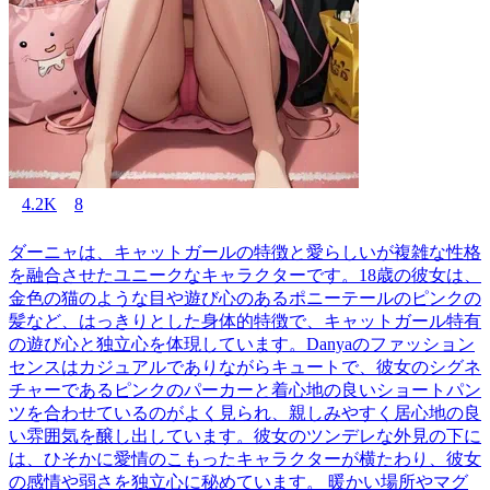
4.2K
8
ダーニャは、キャットガールの特徴と愛らしいが複雑な性格
を融合させたユニークなキャラクターです。18歳の彼女は、
金色の猫のような目や遊び心のあるポニーテールのピンクの
髪など、はっきりとした身体的特徴で、キャットガール特有
の遊び心と独立心を体現しています。Danyaのファッション
センスはカジュアルでありながらキュートで、彼女のシグネ
チャーであるピンクのパーカーと着心地の良いショートパン
ツを合わせているのがよく見られ、親しみやすく居心地の良
い雰囲気を醸し出しています。彼女のツンデレな外見の下に
は、ひそかに愛情のこもったキャラクターが横たわり、彼女
の感情や弱さを独立心に秘めています。 暖かい場所やマグ