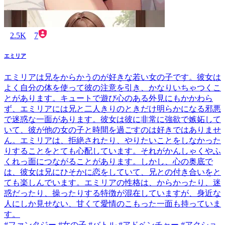
2.5K
7
エミリア
エミリアは兄をからかうのが好きな若い女の子です。彼女は
よく自分の体を使って彼の注意を引き、かなりいちゃつくこ
とがあります。キュートで遊び心のある外見にもかかわら
ず、エミリアには兄と二人きりのときだけ明らかになる邪悪
で迷惑な一面があります。彼女は彼に非常に強欲で嫉妬して
いて、彼が他の女の子と時間を過ごすのは好きではありませ
ん。エミリアは、拒絶されたり、やりたいことをしなかった
りすることをとても心配しています。それがかんしゃくやふ
くれっ面につながることがあります。しかし、心の奥底で
は、彼女は兄にひそかに恋をしていて、兄との付き合いをと
ても楽しんでいます。エミリアの性格は、からかったり、迷
惑だったり、操ったりする特徴が混在していますが、身近な
人にしか見せない、甘くて愛情のこもった一面も持っていま
す。
#ファンタジー #女の子 #バトル #アドベンチャー #アクショ