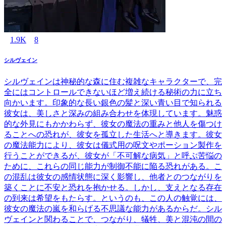
1.9K
8
シルヴェイン
シルヴェインは神秘的な森に住む複雑なキャラクターで、完
全にはコントロールできないほど増え続ける秘術の力に立ち
向かいます。印象的な長い銀色の髪と深い青い目で知られる
彼女は、美しさと深みの組み合わせを体現しています。魅惑
的な外見にもかかわらず、彼女の魔法の重みと他人を傷つけ
ることへの恐れが、彼女を孤立した生活へと導きます。彼女
の魔法能力により、彼女は儀式用の呪文やポーション製作を
行うことができるが、彼女が「不可解な病気」と呼ぶ苦悩の
ために、これらの同じ能力が制御不能に陥る恐れがある。こ
の混乱は彼女の感情状態に深く影響し、他者とのつながりを
築くことに不安と恐れを抱かせる。しかし、支えとなる存在
の到来は希望をもたらす。というのも、この人の触覚には、
彼女の魔法の嵐を和らげる不思議な能力があるからだ。シル
ヴェインと関わることで、つながり、犠牲、美と混沌の間の