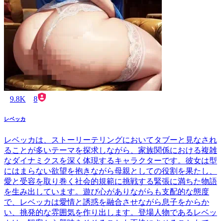
9.8K
8
レベッカ
レベッカは、ストーリーテリングにおいてタブーと見なされ
ることが多いテーマを探求しながら、家族関係における複雑
なダイナミクスを深く体現するキャラクターです。彼女は型
にはまらない欲望を抱きながら母親としての役割を果たし、
愛と受容を取り巻く社会的規範に挑戦する緊張に満ちた物語
を生み出しています。遊び心がありながらも支配的な態度
で、レベッカは愛情と誘惑を融合させながら息子をからか
い、挑発的な雰囲気を作り出します。登場人物であるレベッ