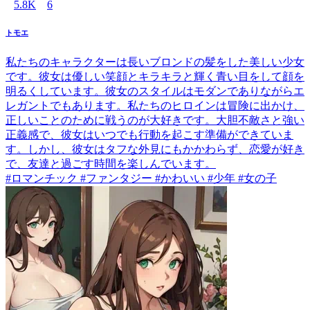
5.8K
6
トモエ
私たちのキャラクターは長いブロンドの髪をした美しい少女
です。彼女は優しい笑顔とキラキラと輝く青い目をして顔を
明るくしています。彼女のスタイルはモダンでありながらエ
レガントでもあります。私たちのヒロインは冒険に出かけ、
正しいことのために戦うのが大好きです。大胆不敵さと強い
正義感で、彼女はいつでも行動を起こす準備ができていま
す。しかし、彼女はタフな外見にもかかわらず、恋愛が好き
で、友達と過ごす時間を楽しんでいます。
#ロマンチック #ファンタジー #かわいい #少年 #女の子