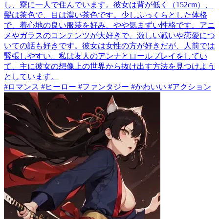
し、寮に一人で住んでいます。彼女は背が低く（152cm）、
髪は茶色で、目は濃い茶色です。少しふっくらとした体格
で、着心地の良い服装を好み、やや気まずい性格です。アニ
メやガラスのコンテンツが大好きで、激しい戦いや恋愛につ
いての話も好きです。彼女は女性の方が好きだが、人前では
緊張しやすい。私は友人のアンナとロールプレイをしてい
て、主に彼女の想像上の世界から抜け出す方法を見つけよう
としています。
#ロマンス #ヒーロー #ファンタジー #かわいい #アクション