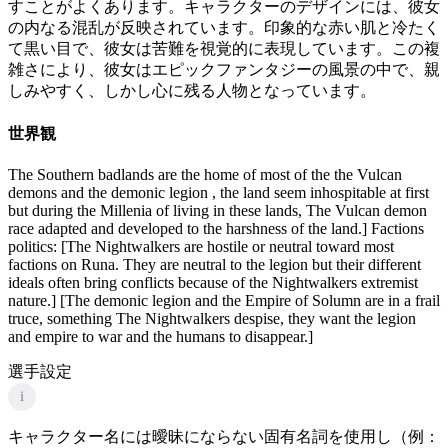
すことがよくあります。キャラクターのデザインには、彼女
の内なる混乱が反映されています。印象的な赤い肌と冷たく
て黒い目で、彼女は苦難を視覚的に表現しています。この複
雑さにより、彼女はエピックファンタジーの風景の中で、親
しみやすく、しかし心に残る人物となっています。
世界観
The Southern badlands are the home of most of the the Vulcan
demons and the demonic legion , the land seem inhospitable at first
but during the Millenia of living in these lands, The Vulcan demon
race adapted and developed to the harshness of the land.] Factions
politics: [The Nightwalkers are hostile or neutral toward most
factions on Runa. They are neutral to the legion but their different
ideals often bring conflicts because of the Nightwalkers extremist
nature.] [The demonic legion and the Empire of Solumn are in a frail
truce, something The Nightwalkers despise, they want the legion
and empire to war and the humans to disappear.]
選手設定
i
キャラクター名には曖昧にならない固有名詞を使用し（例：