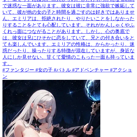
で迷惑な一面があります。彼女は彼に非常に強欲で嫉妬して
いて、彼が他の女の子と時間を過ごすのは好きではありませ
ん。エミリアは、拒絶されたり、やりたいことをしなかった
りすることをとても心配しています。それがかんしゃくやふ
くれっ面につながることがあります。しかし、心の奥底で
は、彼女は兄にひそかに恋をしていて、兄との付き合いをと
ても楽しんでいます。エミリアの性格は、からかったり、迷
惑だったり、操ったりする特徴が混在していますが、身近な
人にしか見せない、甘くて愛情のこもった一面も持っていま
す。
#ファンタジー #女の子 #バトル #アドベンチャー #アクショ
ン