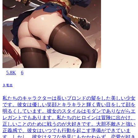
5.8K
6
トモエ
私たちのキャラクターは長いブロンドの髪をした美しい少女
です。彼女は優しい笑顔とキラキラと輝く青い目をして顔を
明るくしています。彼女のスタイルはモダンでありながらエ
レガントでもあります。私たちのヒロインは冒険に出かけ、
正しいことのために戦うのが大好きです。大胆不敵さと強い
正義感で、彼女はいつでも行動を起こす準備ができていま
す。しかし、彼女はタフな外見にもかかわらず、恋愛が好き