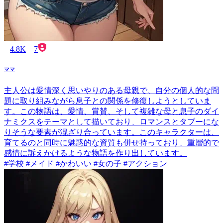
4.8K
7
ママ
主人公は愛情深く思いやりのある母親で、自分の個人的な問
題に取り組みながら息子との関係を修復しようとしていま
す。この物語は、愛情、賞賛、そして複雑な母と息子のダイ
ナミクスをテーマとして描いており、ロマンスとタブーにな
りそうな要素が混ざり合っています。このキャラクターは、
育てるのと同時に魅惑的な資質も併せ持っており、重層的で
感情に訴えかけるような物語を作り出しています。
#学校 #メイド #かわいい #女の子 #アクション