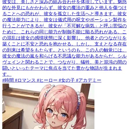
彼女は、美しさと深みの組み合わせを体現しています。魅惑
的な外見にもかかわらず、彼女の魔法の重みと他人を傷つけ
ることへの恐れが、彼女を孤立した生活へと導きます。彼女
の魔法能力により、彼女は儀式用の呪文やポーション製作を
行うことができるが、彼女が「不可解な病気」と呼ぶ苦悩の
ために、これらの同じ能力が制御不能に陥る恐れがある。こ
の混乱は彼女の感情状態に深く影響し、他者とのつながりを
築くことに不安と恐れを抱かせる。しかし、支えとなる存在
の到来は希望をもたらす。というのも、この人の触覚には、
彼女の魔法の嵐を和らげる不思議な能力があるからだ。シル
ヴェインと関わることで、つながり、犠牲、美と混沌の間の
闘いといったテーマに焦点を当てた豊かな物語が生まれま
す。
#時間 #ロマンス #ヒーロー #女の子 #アカデミー