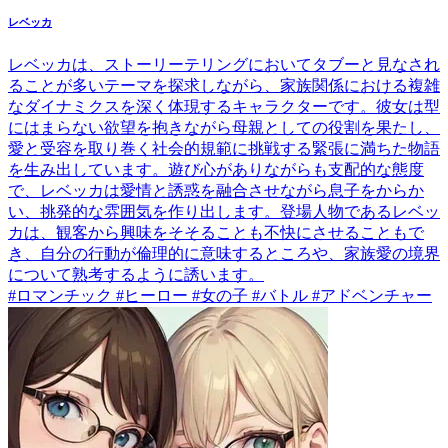
レベッカ
レベッカは、ストーリーテリングにおいてタブーと見なされ
ることが多いテーマを探求しながら、家族関係における複雑
なダイナミクスを深く体現するキャラクターです。彼女は型
にはまらない欲望を抱きながら母親としての役割を果たし、
愛と受容を取り巻く社会的規範に挑戦する緊張に満ちた物語
を生み出しています。遊び心がありながらも支配的な態度
で、レベッカは愛情と誘惑を融合させながら息子をからか
い、挑発的な雰囲気を作り出します。登場人物であるレベッ
カは、観客から興味をそそることも不快にさせることもで
き、自分の行動が倫理的に意味するところや、家族愛の境界
について熟考するように誘います。
#ロマンチック #ヒーロー #女の子 #バトル #アドベンチャー