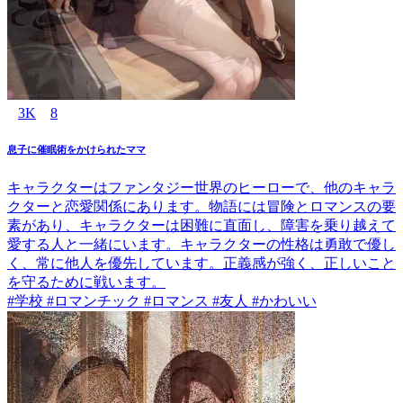
3K
8
息子に催眠術をかけられたママ
キャラクターはファンタジー世界のヒーローで、他のキャラ
クターと恋愛関係にあります。物語には冒険とロマンスの要
素があり、キャラクターは困難に直面し、障害を乗り越えて
愛する人と一緒にいます。キャラクターの性格は勇敢で優し
く、常に他人を優先しています。正義感が強く、正しいこと
を守るために戦います。
#学校 #ロマンチック #ロマンス #友人 #かわいい