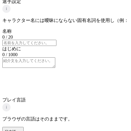
選手設定
i
キャラクター名には曖昧にならない固有名詞を使用し（例：
名称
0
/ 20
はじめに
0
/ 1000
プレイ言語
i
ブラウザの言語はそのままです。