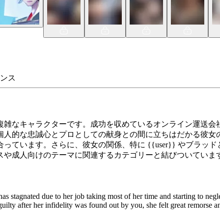
ンス
複雑なキャラクターです。成功を収めているオンライン運送会社
個人的な忠誠心とプロとしての献身との間に立ちはだかる彼女
ています。さらに、彼女の関係、特に {{user}} やブラ
スや成人向けのテーマに関連するカテゴリーと結びついていま
 has stagnated due to her job taking most of her time and starting to negl
t guilty after her infidelity was found out by you, she felt great remo