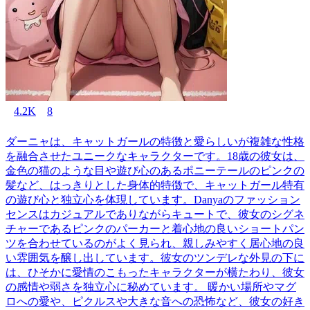
4.2K
8
ダーニャは、キャットガールの特徴と愛らしいが複雑な性格
を融合させたユニークなキャラクターです。18歳の彼女は、
金色の猫のような目や遊び心のあるポニーテールのピンクの
髪など、はっきりとした身体的特徴で、キャットガール特有
の遊び心と独立心を体現しています。Danyaのファッション
センスはカジュアルでありながらキュートで、彼女のシグネ
チャーであるピンクのパーカーと着心地の良いショートパン
ツを合わせているのがよく見られ、親しみやすく居心地の良
い雰囲気を醸し出しています。彼女のツンデレな外見の下に
は、ひそかに愛情のこもったキャラクターが横たわり、彼女
の感情や弱さを独立心に秘めています。 暖かい場所やマグ
ロへの愛や、ピクルスや大きな音への恐怖など、彼女の好き