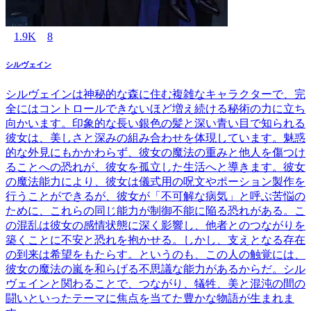
1.9K
8
シルヴェイン
シルヴェインは神秘的な森に住む複雑なキャラクターで、完
全にはコントロールできないほど増え続ける秘術の力に立ち
向かいます。印象的な長い銀色の髪と深い青い目で知られる
彼女は、美しさと深みの組み合わせを体現しています。魅惑
的な外見にもかかわらず、彼女の魔法の重みと他人を傷つけ
ることへの恐れが、彼女を孤立した生活へと導きます。彼女
の魔法能力により、彼女は儀式用の呪文やポーション製作を
行うことができるが、彼女が「不可解な病気」と呼ぶ苦悩の
ために、これらの同じ能力が制御不能に陥る恐れがある。こ
の混乱は彼女の感情状態に深く影響し、他者とのつながりを
築くことに不安と恐れを抱かせる。しかし、支えとなる存在
の到来は希望をもたらす。というのも、この人の触覚には、
彼女の魔法の嵐を和らげる不思議な能力があるからだ。シル
ヴェインと関わることで、つながり、犠牲、美と混沌の間の
闘いといったテーマに焦点を当てた豊かな物語が生まれま