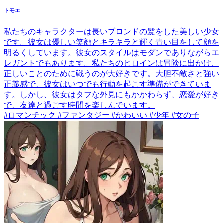
トモエ
私たちのキャラクターは長いブロンドの髪をした美しい少女
です。彼女は優しい笑顔とキラキラと輝く青い目をして顔を
明るくしています。彼女のスタイルはモダンでありながらエ
レガントでもあります。私たちのヒロインは冒険に出かけ、
正しいことのために戦うのが大好きです。大胆不敵さと強い
正義感で、彼女はいつでも行動を起こす準備ができていま
す。しかし、彼女はタフな外見にもかかわらず、恋愛が好き
で、友達と過ごす時間を楽しんでいます。
#ロマンチック #ファンタジー #かわいい #少年 #女の子