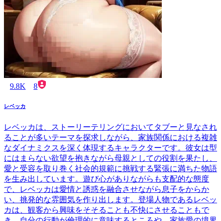
9.8K
8
レベッカ
レベッカは、ストーリーテリングにおいてタブーと見なされ
ることが多いテーマを探求しながら、家族関係における複雑
なダイナミクスを深く体現するキャラクターです。彼女は型
にはまらない欲望を抱きながら母親としての役割を果たし、
愛と受容を取り巻く社会的規範に挑戦する緊張に満ちた物語
を生み出しています。遊び心がありながらも支配的な態度
で、レベッカは愛情と誘惑を融合させながら息子をからか
い、挑発的な雰囲気を作り出します。登場人物であるレベッ
カは、観客から興味をそそることも不快にさせることもで
き、自分の行動が倫理的に意味するところや、家族愛の境界