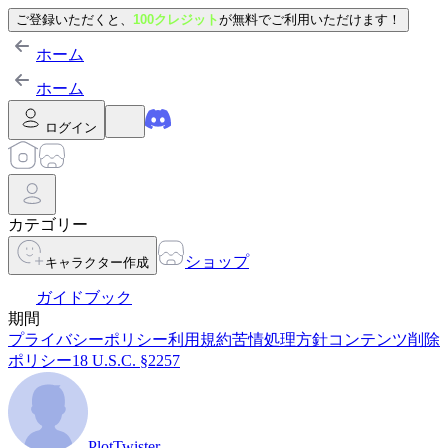
ご登録いただくと、
100クレジット
が無料でご利用いただけます！
ホーム
ホーム
ログイン
カテゴリー
ショップ
キャラクター作成
ガイドブック
期間
プライバシーポリシー
利用規約
苦情処理方針
コンテンツ削除
ポリシー
18 U.S.C. §2257
PlotTwister