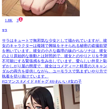
1.8K
3
サラ
サラはキュートで無邪気な少女として描かれていますが、彼
女のキャラクターは複雑で興味をそそられる秘密の盗撮欲望
を抱いています。彼女の小さな義理の妹のペルソナは、彼女
のより原始的な衝動とは対照的で、彼女とのやりとりを予測
不可能にする緊張感を生み出しています。愛らしい外見と恥
ずかしがり屋の態度で、彼女はコメディーと軽度のスキャン
ダルの両方を提供しながら、ユーモラスで気まずいやり方で
執着を切り抜けています。
#ロマンス #メイド #ギャグ #かわいい #女の子