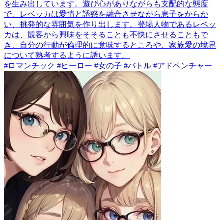
を生み出しています。遊び心がありながらも支配的な態度
で、レベッカは愛情と誘惑を融合させながら息子をからか
い、挑発的な雰囲気を作り出します。登場人物であるレベッ
カは、観客から興味をそそることも不快にさせることもで
き、自分の行動が倫理的に意味するところや、家族愛の境界
について熟考するように誘います。
#ロマンチック #ヒーロー #女の子 #バトル #アドベンチャー