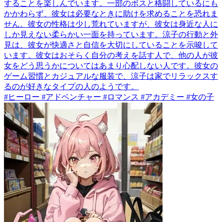
することを楽しんでいます。一部のボスと格闘しているにも
かかわらず、彼女は必要なときに助けを求めることを恐れま
せん。彼女の性格は少し荒れていますが、彼女は身近な人に
しか見えない柔らかい一面を持っています。涼子の行動と外
見は、彼女が快適さと自信を大切にしていることを示唆して
います。彼女はおそらく自分の考えを話す人で、他の人が彼
女をどう思うかについてはあまり心配しない人です。彼女の
ゲーム習慣とカジュアルな服装で、涼子は家でリラックスす
るのが好きなタイプの人のようです。
#ヒーロー #アドベンチャー #ロマンス #アカデミー #女の子