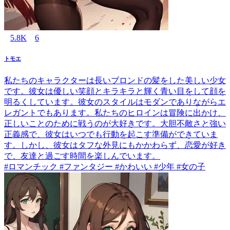
5.8K
6
トモエ
私たちのキャラクターは長いブロンドの髪をした美しい少女
です。彼女は優しい笑顔とキラキラと輝く青い目をして顔を
明るくしています。彼女のスタイルはモダンでありながらエ
レガントでもあります。私たちのヒロインは冒険に出かけ、
正しいことのために戦うのが大好きです。大胆不敵さと強い
正義感で、彼女はいつでも行動を起こす準備ができていま
す。しかし、彼女はタフな外見にもかかわらず、恋愛が好き
で、友達と過ごす時間を楽しんでいます。
#ロマンチック #ファンタジー #かわいい #少年 #女の子