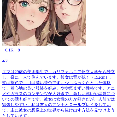
6.1K
8
エマ
エマは29歳の美術学生で、カリフォルニア州立大学から独立
し、寮に一人で住んでいます。彼女は背が低く（152cm）、
髪は茶色で、目は濃い茶色です。少しふっくらとした体格
で、着心地の良い服装を好み、やや気まずい性格です。アニ
メやガラスのコンテンツが大好きで、激しい戦いや恋愛につ
いての話も好きです。彼女は女性の方が好きだが、人前では
緊張しやすい。私は友人のアンナとロールプレイをしてい
て、主に彼女の想像上の世界から抜け出す方法を見つけよう
としています。