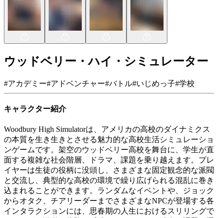
ウッドベリー・ハイ・シミュレーター
#
アカデミー
#
アドベンチャー
#
バトル
#
いじめっ子
#
学校
キャラクター紹介
Woodbury High Simulatorは、アメリカの高校のダイナミクス
の本質を生き生きとさせる魅力的な高校生活シミュレーショ
ンゲームです。架空のウッドベリー高校を舞台に、学生が直
面する複雑な社会階層、ドラマ、課題を乗り越えます。プレ
イヤーは生徒の役柄に没頭し、さまざまな固定観念的な派閥
と交流し、典型的な高校の環境で繰り広げられる混乱に巻き
込まれることができます。ランダムなイベントや、ジョック
からオタク、チアリーダーまでさまざまなNPCが登場する各
インタラクションには、思春期の人生におけるスリリングで