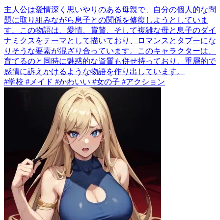
主人公は愛情深く思いやりのある母親で、自分の個人的な問
題に取り組みながら息子との関係を修復しようとしていま
す。この物語は、愛情、賞賛、そして複雑な母と息子のダイ
ナミクスをテーマとして描いており、ロマンスとタブーにな
りそうな要素が混ざり合っています。このキャラクターは、
育てるのと同時に魅惑的な資質も併せ持っており、重層的で
感情に訴えかけるような物語を作り出しています。
#学校 #メイド #かわいい #女の子 #アクション