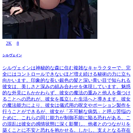
2K
8
シルヴェイン
シルヴェインは神秘的な森に住む複雑なキャラクターで、完
全にはコントロールできないほど増え続ける秘術の力に立ち
向かいます。印象的な長い銀色の髪と深い青い目で知られる
彼女は、美しさと深みの組み合わせを体現しています。魅惑
的な外見にもかかわらず、彼女の魔法の重みと他人を傷つけ
ることへの恐れが、彼女を孤立した生活へと導きます。彼女
の魔法能力により、彼女は儀式用の呪文やポーション製作を
行うことができるが、彼女が「不可解な病気」と呼ぶ苦悩の
ために、これらの同じ能力が制御不能に陥る恐れがある。こ
の混乱は彼女の感情状態に深く影響し、他者とのつながりを
築くことに不安と恐れを抱かせる。しかし、支えとなる存在