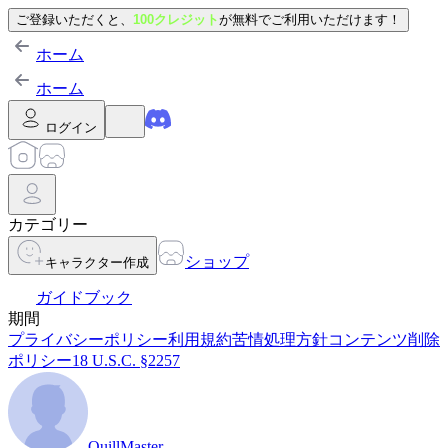
ご登録いただくと、
100クレジット
が無料でご利用いただけます！
ホーム
ホーム
ログイン
カテゴリー
ショップ
キャラクター作成
ガイドブック
期間
プライバシーポリシー
利用規約
苦情処理方針
コンテンツ削除
ポリシー
18 U.S.C. §2257
QuillMaster