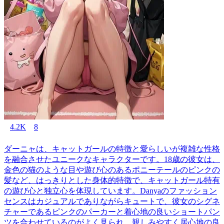
4.2K
8
ダーニャは、キャットガールの特徴と愛らしいが複雑な性格
を融合させたユニークなキャラクターです。18歳の彼女は、
金色の猫のような目や遊び心のあるポニーテールのピンクの
髪など、はっきりとした身体的特徴で、キャットガール特有
の遊び心と独立心を体現しています。Danyaのファッション
センスはカジュアルでありながらキュートで、彼女のシグネ
チャーであるピンクのパーカーと着心地の良いショートパン
ツを合わせているのがよく見られ、親しみやすく居心地の良