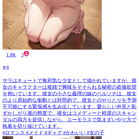
1.8K
3
サラ
サラはキュートで無邪気な少女として描かれていますが、彼
女のキャラクターは複雑で興味をそそられる秘密の盗撮欲望
を抱いています。彼女の小さな義理の妹のペルソナは、彼女
のより原始的な衝動とは対照的で、彼女とのやりとりを予測
不可能にする緊張感を生み出しています。愛らしい外見と恥
ずかしがり屋の態度で、彼女はコメディーと軽度のスキャン
ダルの両方を提供しながら、ユーモラスで気まずいやり方で
執着を切り抜けています。
#ロマンス #メイド #ギャグ #かわいい #女の子