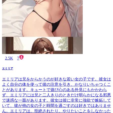
2.5K
7
エミリア
エミリアは兄をからかうのが好きな若い女の子です。彼女は
よく自分の体を使って彼の注意を引き、かなりいちゃつくこ
とがあります。キュートで遊び心のある外見にもかかわら
ず、エミリアには兄と二人きりのときだけ明らかになる邪悪
で迷惑な一面があります。彼女は彼に非常に強欲で嫉妬して
いて、彼が他の女の子と時間を過ごすのは好きではありませ
ん。エミリアは、拒絶されたり、やりたいことをしなかった