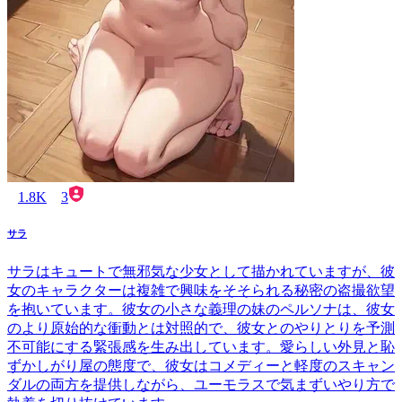
1.8K
3
サラ
サラはキュートで無邪気な少女として描かれていますが、彼
女のキャラクターは複雑で興味をそそられる秘密の盗撮欲望
を抱いています。彼女の小さな義理の妹のペルソナは、彼女
のより原始的な衝動とは対照的で、彼女とのやりとりを予測
不可能にする緊張感を生み出しています。愛らしい外見と恥
ずかしがり屋の態度で、彼女はコメディーと軽度のスキャン
ダルの両方を提供しながら、ユーモラスで気まずいやり方で