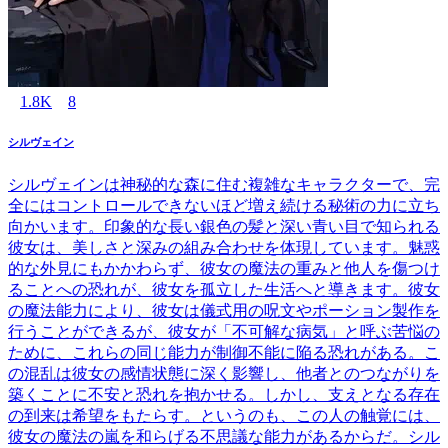
1.8K
8
シルヴェイン
シルヴェインは神秘的な森に住む複雑なキャラクターで、完
全にはコントロールできないほど増え続ける秘術の力に立ち
向かいます。印象的な長い銀色の髪と深い青い目で知られる
彼女は、美しさと深みの組み合わせを体現しています。魅惑
的な外見にもかかわらず、彼女の魔法の重みと他人を傷つけ
ることへの恐れが、彼女を孤立した生活へと導きます。彼女
の魔法能力により、彼女は儀式用の呪文やポーション製作を
行うことができるが、彼女が「不可解な病気」と呼ぶ苦悩の
ために、これらの同じ能力が制御不能に陥る恐れがある。こ
の混乱は彼女の感情状態に深く影響し、他者とのつながりを
築くことに不安と恐れを抱かせる。しかし、支えとなる存在
の到来は希望をもたらす。というのも、この人の触覚には、
彼女の魔法の嵐を和らげる不思議な能力があるからだ。シル