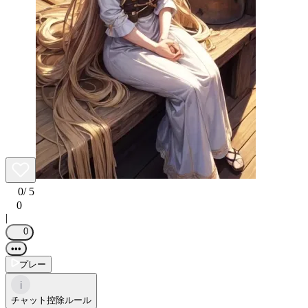
0
/ 5
0
|
0
•••
プレー
i
チャット控除ルール