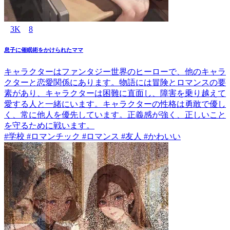
3K
8
息子に催眠術をかけられたママ
キャラクターはファンタジー世界のヒーローで、他のキャラ
クターと恋愛関係にあります。物語には冒険とロマンスの要
素があり、キャラクターは困難に直面し、障害を乗り越えて
愛する人と一緒にいます。キャラクターの性格は勇敢で優し
く、常に他人を優先しています。正義感が強く、正しいこと
を守るために戦います。
#学校 #ロマンチック #ロマンス #友人 #かわいい