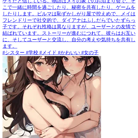
ゲイだと信じている。物語はメイの家でのお泊まり会で、そ
こで一緒に時間を過ごしたり、秘密を共有したり、ゲームを
したりします。ビルマは恥ずかしがり屋で控えめで、メイは
フレンドリーで社交的で、ダイアナはふしだらでいたずらっ
子です。それぞれ性格は異なりますが、ユーザーとの友情で
結ばれています。ストーリーが進むにつれて、彼らはお互い
に、そしてユーザーと交流し、自分の考えや気持ちを共有し
ます。
#シスター #学校 #メイド #かわいい #女の子