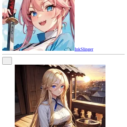
InkSlinger