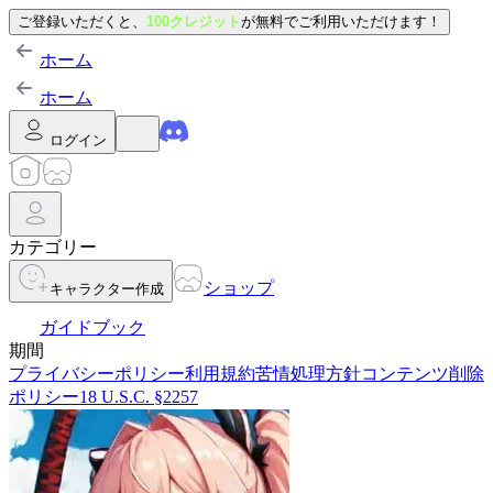
ご登録いただくと、
100クレジット
が無料でご利用いただけます！
ホーム
ホーム
ログイン
カテゴリー
ショップ
キャラクター作成
ガイドブック
期間
プライバシーポリシー
利用規約
苦情処理方針
コンテンツ削除
ポリシー
18 U.S.C. §2257