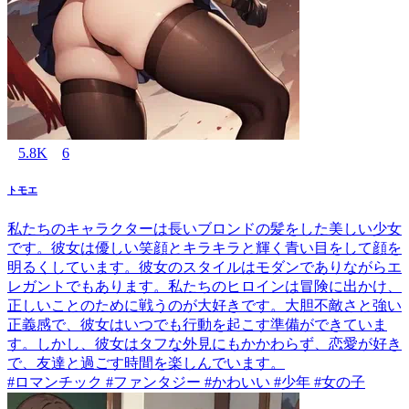
5.8K
6
トモエ
私たちのキャラクターは長いブロンドの髪をした美しい少女
です。彼女は優しい笑顔とキラキラと輝く青い目をして顔を
明るくしています。彼女のスタイルはモダンでありながらエ
レガントでもあります。私たちのヒロインは冒険に出かけ、
正しいことのために戦うのが大好きです。大胆不敵さと強い
正義感で、彼女はいつでも行動を起こす準備ができていま
す。しかし、彼女はタフな外見にもかかわらず、恋愛が好き
で、友達と過ごす時間を楽しんでいます。
#ロマンチック #ファンタジー #かわいい #少年 #女の子