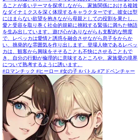
ることが多いテーマを探求しながら、家族関係における複雑
なダイナミクスを深く体現するキャラクターです。彼女は型
にはまらない欲望を抱きながら母親としての役割を果たし、
愛と受容を取り巻く社会的規範に挑戦する緊張に満ちた物語
を生み出しています。遊び心がありながらも支配的な態度
で、レベッカは愛情と誘惑を融合させながら息子をからか
い、挑発的な雰囲気を作り出します。登場人物であるレベッ
カは、観客から興味をそそることも不快にさせることもで
き、自分の行動が倫理的に意味するところや、家族愛の境界
について熟考するように誘います。
#ロマンチック #ヒーロー #女の子 #バトル #アドベンチャー