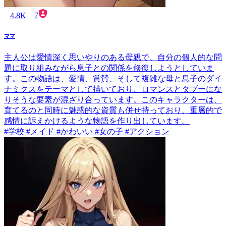
4.8K
7
ママ
主人公は愛情深く思いやりのある母親で、自分の個人的な問
題に取り組みながら息子との関係を修復しようとしていま
す。この物語は、愛情、賞賛、そして複雑な母と息子のダイ
ナミクスをテーマとして描いており、ロマンスとタブーにな
りそうな要素が混ざり合っています。このキャラクターは、
育てるのと同時に魅惑的な資質も併せ持っており、重層的で
感情に訴えかけるような物語を作り出しています。
#学校 #メイド #かわいい #女の子 #アクション