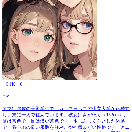
6.1K
8
エマ
エマは29歳の美術学生で、カリフォルニア州立大学から独立
し、寮に一人で住んでいます。彼女は背が低く（152cm）、
髪は茶色で、目は濃い茶色です。少しふっくらとした体格
で、着心地の良い服装を好み、やや気まずい性格です。アニ