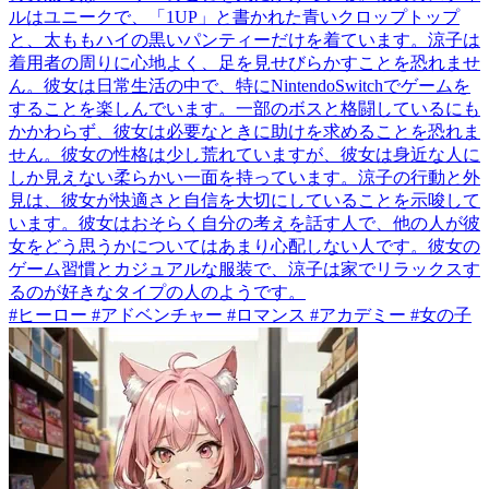
ルはユニークで、「1UP」と書かれた青いクロップトップ
と、太ももハイの黒いパンティーだけを着ています。涼子は
着用者の周りに心地よく、足を見せびらかすことを恐れませ
ん。彼女は日常生活の中で、特にNintendoSwitchでゲームを
することを楽しんでいます。一部のボスと格闘しているにも
かかわらず、彼女は必要なときに助けを求めることを恐れま
せん。彼女の性格は少し荒れていますが、彼女は身近な人に
しか見えない柔らかい一面を持っています。涼子の行動と外
見は、彼女が快適さと自信を大切にしていることを示唆して
います。彼女はおそらく自分の考えを話す人で、他の人が彼
女をどう思うかについてはあまり心配しない人です。彼女の
ゲーム習慣とカジュアルな服装で、涼子は家でリラックスす
るのが好きなタイプの人のようです。
#ヒーロー #アドベンチャー #ロマンス #アカデミー #女の子