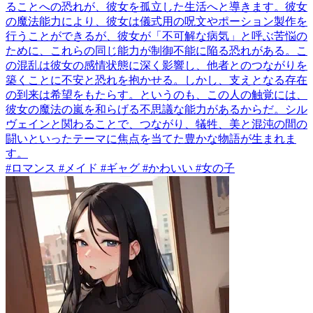
ることへの恐れが、彼女を孤立した生活へと導きます。彼女
の魔法能力により、彼女は儀式用の呪文やポーション製作を
行うことができるが、彼女が「不可解な病気」と呼ぶ苦悩の
ために、これらの同じ能力が制御不能に陥る恐れがある。こ
の混乱は彼女の感情状態に深く影響し、他者とのつながりを
築くことに不安と恐れを抱かせる。しかし、支えとなる存在
の到来は希望をもたらす。というのも、この人の触覚には、
彼女の魔法の嵐を和らげる不思議な能力があるからだ。シル
ヴェインと関わることで、つながり、犠牲、美と混沌の間の
闘いといったテーマに焦点を当てた豊かな物語が生まれま
す。
#ロマンス #メイド #ギャグ #かわいい #女の子