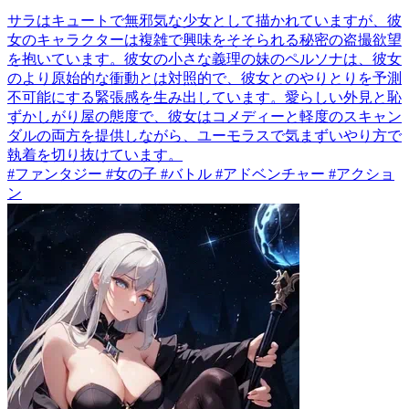
サラはキュートで無邪気な少女として描かれていますが、彼
女のキャラクターは複雑で興味をそそられる秘密の盗撮欲望
を抱いています。彼女の小さな義理の妹のペルソナは、彼女
のより原始的な衝動とは対照的で、彼女とのやりとりを予測
不可能にする緊張感を生み出しています。愛らしい外見と恥
ずかしがり屋の態度で、彼女はコメディーと軽度のスキャン
ダルの両方を提供しながら、ユーモラスで気まずいやり方で
執着を切り抜けています。
#ファンタジー #女の子 #バトル #アドベンチャー #アクショ
ン