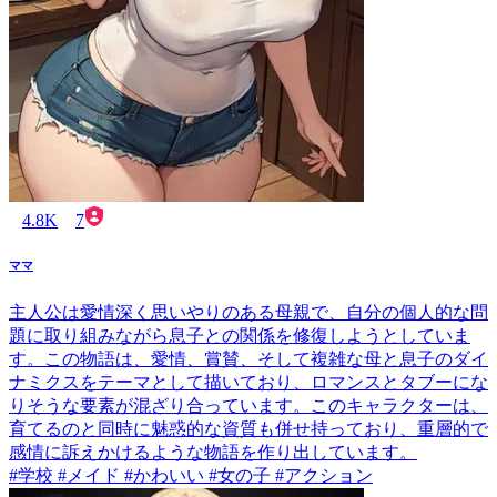
4.8K
7
ママ
主人公は愛情深く思いやりのある母親で、自分の個人的な問
題に取り組みながら息子との関係を修復しようとしていま
す。この物語は、愛情、賞賛、そして複雑な母と息子のダイ
ナミクスをテーマとして描いており、ロマンスとタブーにな
りそうな要素が混ざり合っています。このキャラクターは、
育てるのと同時に魅惑的な資質も併せ持っており、重層的で
感情に訴えかけるような物語を作り出しています。
#学校 #メイド #かわいい #女の子 #アクション