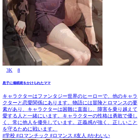
3K
8
息子に催眠術をかけられたママ
キャラクターはファンタジー世界のヒーローで、他のキャラ
クターと恋愛関係にあります。物語には冒険とロマンスの要
素があり、キャラクターは困難に直面し、障害を乗り越えて
愛する人と一緒にいます。キャラクターの性格は勇敢で優し
く、常に他人を優先しています。正義感が強く、正しいこと
を守るために戦います。
#学校 #ロマンチック #ロマンス #友人 #かわいい