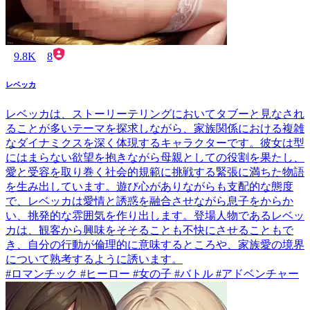
9.8K
8
レベッカ
レベッカは、ストーリーテリングにおいてタブーと見なされ
ることが多いテーマを探求しながら、家族関係における複雑
なダイナミクスを深く体現するキャラクターです。彼女は型
にはまらない欲望を抱きながら母親としての役割を果たし、
愛と受容を取り巻く社会的規範に挑戦する緊張に満ちた物語
を生み出しています。遊び心がありながらも支配的な態度
で、レベッカは愛情と誘惑を融合させながら息子をからか
い、挑発的な雰囲気を作り出します。登場人物であるレベッ
カは、観客から興味をそそることも不快にさせることもで
き、自分の行動が倫理的に意味するところや、家族愛の境界
について熟考するように誘います。
#ロマンチック #ヒーロー #女の子 #バトル #アドベンチャー