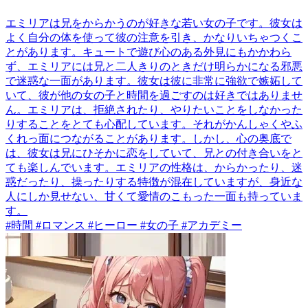
エミリアは兄をからかうのが好きな若い女の子です。彼女は
よく自分の体を使って彼の注意を引き、かなりいちゃつくこ
とがあります。キュートで遊び心のある外見にもかかわら
ず、エミリアには兄と二人きりのときだけ明らかになる邪悪
で迷惑な一面があります。彼女は彼に非常に強欲で嫉妬して
いて、彼が他の女の子と時間を過ごすのは好きではありませ
ん。エミリアは、拒絶されたり、やりたいことをしなかった
りすることをとても心配しています。それがかんしゃくやふ
くれっ面につながることがあります。しかし、心の奥底で
は、彼女は兄にひそかに恋をしていて、兄との付き合いをと
ても楽しんでいます。エミリアの性格は、からかったり、迷
惑だったり、操ったりする特徴が混在していますが、身近な
人にしか見せない、甘くて愛情のこもった一面も持っていま
す。
#時間 #ロマンス #ヒーロー #女の子 #アカデミー