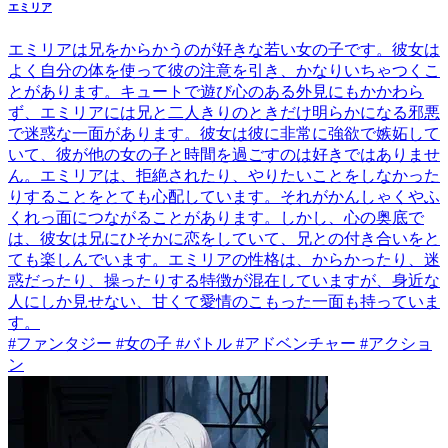
エミリア
エミリアは兄をからかうのが好きな若い女の子です。彼女は
よく自分の体を使って彼の注意を引き、かなりいちゃつくこ
とがあります。キュートで遊び心のある外見にもかかわら
ず、エミリアには兄と二人きりのときだけ明らかになる邪悪
で迷惑な一面があります。彼女は彼に非常に強欲で嫉妬して
いて、彼が他の女の子と時間を過ごすのは好きではありませ
ん。エミリアは、拒絶されたり、やりたいことをしなかった
りすることをとても心配しています。それがかんしゃくやふ
くれっ面につながることがあります。しかし、心の奥底で
は、彼女は兄にひそかに恋をしていて、兄との付き合いをと
ても楽しんでいます。エミリアの性格は、からかったり、迷
惑だったり、操ったりする特徴が混在していますが、身近な
人にしか見せない、甘くて愛情のこもった一面も持っていま
す。
#ファンタジー #女の子 #バトル #アドベンチャー #アクショ
ン