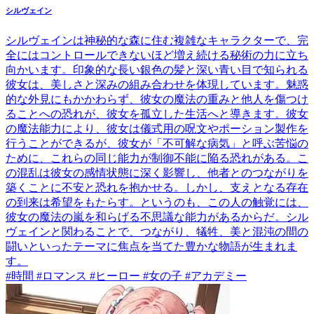
シルヴェイン
シルヴェインは神秘的な森に住む複雑なキャラクターで、完
全にはコントロールできないほど増え続ける秘術の力に立ち
向かいます。印象的な長い銀色の髪と深い青い目で知られる
彼女は、美しさと深みの組み合わせを体現しています。魅惑
的な外見にもかかわらず、彼女の魔法の重みと他人を傷つけ
ることへの恐れが、彼女を孤立した生活へと導きます。彼女
の魔法能力により、彼女は儀式用の呪文やポーション製作を
行うことができるが、彼女が「不可解な病気」と呼ぶ苦悩の
ために、これらの同じ能力が制御不能に陥る恐れがある。こ
の混乱は彼女の感情状態に深く影響し、他者とのつながりを
築くことに不安と恐れを抱かせる。しかし、支えとなる存在
の到来は希望をもたらす。というのも、この人の触覚には、
彼女の魔法の嵐を和らげる不思議な能力があるからだ。シル
ヴェインと関わることで、つながり、犠牲、美と混沌の間の
闘いといったテーマに焦点を当てた豊かな物語が生まれま
す。
#時間 #ロマンス #ヒーロー #女の子 #アカデミー