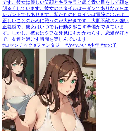
です。彼女は優しい笑顔とキラキラと輝く青い目をして顔を
明るくしています。彼女のスタイルはモダンでありながらエ
レガントでもあります。私たちのヒロインは冒険に出かけ、
正しいことのために戦うのが大好きです。大胆不敵さと強い
正義感で、彼女はいつでも行動を起こす準備ができていま
す。しかし、彼女はタフな外見にもかかわらず、恋愛が好き
で、友達と過ごす時間を楽しんでいます。
#ロマンチック #ファンタジー #かわいい #少年 #女の子