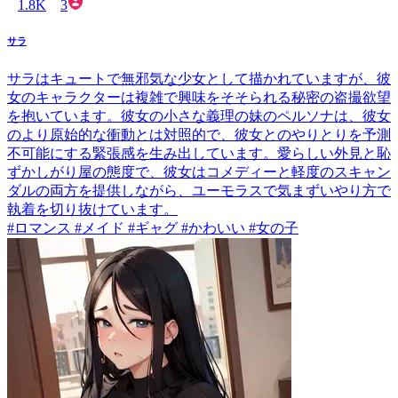
1.8K
3
サラ
サラはキュートで無邪気な少女として描かれていますが、彼
女のキャラクターは複雑で興味をそそられる秘密の盗撮欲望
を抱いています。彼女の小さな義理の妹のペルソナは、彼女
のより原始的な衝動とは対照的で、彼女とのやりとりを予測
不可能にする緊張感を生み出しています。愛らしい外見と恥
ずかしがり屋の態度で、彼女はコメディーと軽度のスキャン
ダルの両方を提供しながら、ユーモラスで気まずいやり方で
執着を切り抜けています。
#ロマンス #メイド #ギャグ #かわいい #女の子