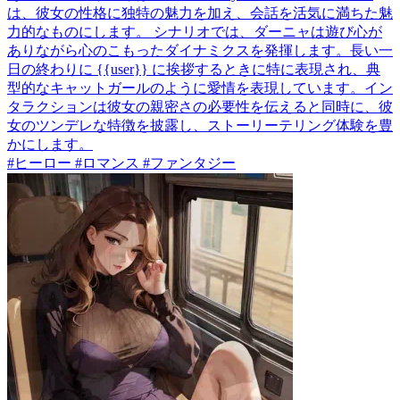
は、彼女の性格に独特の魅力を加え、会話を活気に満ちた魅
力的なものにします。 シナリオでは、ダーニャは遊び心が
ありながら心のこもったダイナミクスを発揮します。長い一
日の終わりに {{user}} に挨拶するときに特に表現され、典
型的なキャットガールのように愛情を表現しています。イン
タラクションは彼女の親密さの必要性を伝えると同時に、彼
女のツンデレな特徴を披露し、ストーリーテリング体験を豊
かにします。
#ヒーロー #ロマンス #ファンタジー