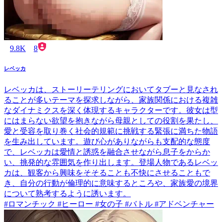
9.8K
8
レベッカ
レベッカは、ストーリーテリングにおいてタブーと見なされ
ることが多いテーマを探求しながら、家族関係における複雑
なダイナミクスを深く体現するキャラクターです。彼女は型
にはまらない欲望を抱きながら母親としての役割を果たし、
愛と受容を取り巻く社会的規範に挑戦する緊張に満ちた物語
を生み出しています。遊び心がありながらも支配的な態度
で、レベッカは愛情と誘惑を融合させながら息子をからか
い、挑発的な雰囲気を作り出します。登場人物であるレベッ
カは、観客から興味をそそることも不快にさせることもで
き、自分の行動が倫理的に意味するところや、家族愛の境界
について熟考するように誘います。
#ロマンチック #ヒーロー #女の子 #バトル #アドベンチャー