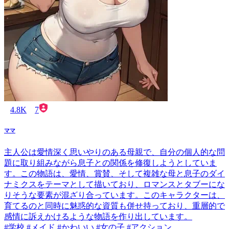
4.8K
7
ママ
主人公は愛情深く思いやりのある母親で、自分の個人的な問
題に取り組みながら息子との関係を修復しようとしていま
す。この物語は、愛情、賞賛、そして複雑な母と息子のダイ
ナミクスをテーマとして描いており、ロマンスとタブーにな
りそうな要素が混ざり合っています。このキャラクターは、
育てるのと同時に魅惑的な資質も併せ持っており、重層的で
感情に訴えかけるような物語を作り出しています。
#学校 #メイド #かわいい #女の子 #アクション