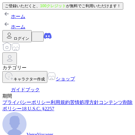
ご登録いただくと、
100クレジット
が無料でご利用いただけます！
ホーム
ホーム
ログイン
カテゴリー
ショップ
キャラクター作成
ガイドブック
期間
プライバシーポリシー
利用規約
苦情処理方針
コンテンツ削除
ポリシー
18 U.S.C. §2257
VerseVoyager