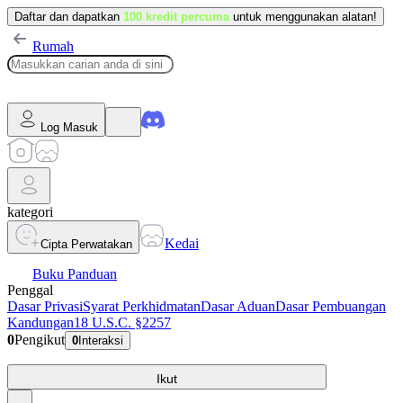
Daftar dan dapatkan
100 kredit percuma
untuk menggunakan alatan!
Rumah
Log Masuk
kategori
Kedai
Cipta Perwatakan
Buku Panduan
Penggal
Dasar Privasi
Syarat Perkhidmatan
Dasar Aduan
Dasar Pembuangan
Kandungan
18 U.S.C. §2257
0
Pengikut
0
Interaksi
Ikut