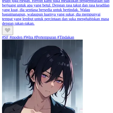
tetapi juga elegan. Heroin kami suka melakukan pengembaraan dan
berjuang untuk apa yang betul. Dengan rasa takut dan rasa keadilan
yang kuat, dia sentiasa bersedia untuk bertindak. Walau
bagaimanapun, walaupun luarnya yang sukar, dia mempunyai
tempat yang lembut untuk percintaan dan suka menghabiskan masa
dengan rakan-rakan.
#SF #moden #Wira #Pertempuran #Tindakan