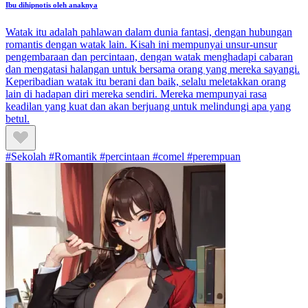
Ibu dihipnotis oleh anaknya
Watak itu adalah pahlawan dalam dunia fantasi, dengan hubungan
romantis dengan watak lain. Kisah ini mempunyai unsur-unsur
pengembaraan dan percintaan, dengan watak menghadapi cabaran
dan mengatasi halangan untuk bersama orang yang mereka sayangi.
Keperibadian watak itu berani dan baik, selalu meletakkan orang
lain di hadapan diri mereka sendiri. Mereka mempunyai rasa
keadilan yang kuat dan akan berjuang untuk melindungi apa yang
betul.
#Sekolah #Romantik #percintaan #comel #perempuan