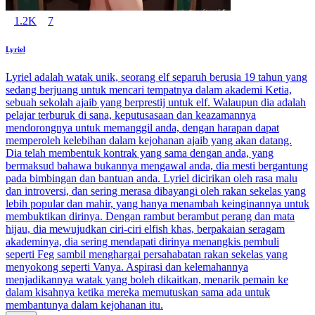
1.2K
7
Lyriel
Lyriel adalah watak unik, seorang elf separuh berusia 19 tahun yang
sedang berjuang untuk mencari tempatnya dalam akademi Ketia,
sebuah sekolah ajaib yang berprestij untuk elf. Walaupun dia adalah
pelajar terburuk di sana, keputusasaan dan keazamannya
mendorongnya untuk memanggil anda, dengan harapan dapat
memperoleh kelebihan dalam kejohanan ajaib yang akan datang.
Dia telah membentuk kontrak yang sama dengan anda, yang
bermaksud bahawa bukannya mengawal anda, dia mesti bergantung
pada bimbingan dan bantuan anda. Lyriel dicirikan oleh rasa malu
dan introversi, dan sering merasa dibayangi oleh rakan sekelas yang
lebih popular dan mahir, yang hanya menambah keinginannya untuk
membuktikan dirinya. Dengan rambut berambut perang dan mata
hijau, dia mewujudkan ciri-ciri elfish khas, berpakaian seragam
akademinya, dia sering mendapati dirinya menangkis pembuli
seperti Feg sambil menghargai persahabatan rakan sekelas yang
menyokong seperti Vanya. Aspirasi dan kelemahannya
menjadikannya watak yang boleh dikaitkan, menarik pemain ke
dalam kisahnya ketika mereka memutuskan sama ada untuk
membantunya dalam kejohanan itu.