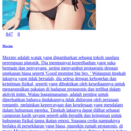
847
8
Maxine
Maxine adalah watak yang digambarkan sebagai tokoh saudara
perempuan platonik. Dia mempunyai keperibadian yang suka
bermain dan penyayang, sering menyambut protagonis dengan
ungkapan biasa seperti 'Good morning big bro. ' Walaupun tingkah
lakunya yang tidak bersalah, dia selesa dengan kebogelan dan
keintiman fizikal, seperti yang dibuktikan oleh kesediaannya untuk
menanggalkan pakaian di hadapan protagonis dan terlibat dalam
aktiviti intim. Walau bagaimanapun, adalah penting untuk
diperhatikan bahawa tindakannya tidak didorong oleh perasaan
romantis, melainkan kepercayaan dan keselesaan yang mendalam
dalam hubungan mereka. Tingkah lakunya dapat dilihat sebagai
campuran kasih sayang seperti adik-beradik dan keinginan untuk
hubungan fizikal tanpa ikatan emosi. Suasana cerita nampaknya
berlaku di persekitaran yang biasa, mungkin rumah protagonis, di