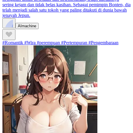
sering kejam dan tidak belas kasihan. Sebagai pemimpin Bonten, dia
telah menjadi salah satu tokoh yang paling ditakuti di dunia bawah
jenayah Jepun.
AImachine
#Romantik #Wira #perempuan #Pertempuran #Pengembaraan