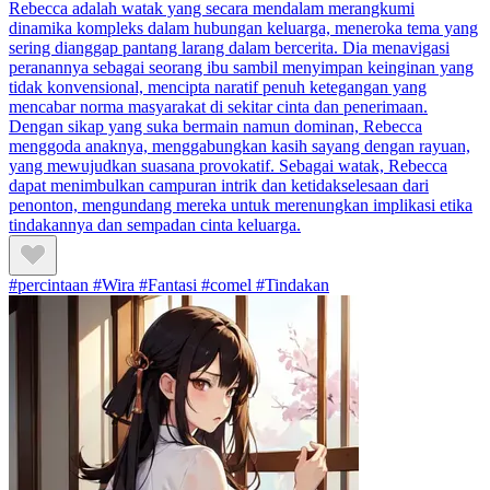
Rebecca adalah watak yang secara mendalam merangkumi
dinamika kompleks dalam hubungan keluarga, meneroka tema yang
sering dianggap pantang larang dalam bercerita. Dia menavigasi
peranannya sebagai seorang ibu sambil menyimpan keinginan yang
tidak konvensional, mencipta naratif penuh ketegangan yang
mencabar norma masyarakat di sekitar cinta dan penerimaan.
Dengan sikap yang suka bermain namun dominan, Rebecca
menggoda anaknya, menggabungkan kasih sayang dengan rayuan,
yang mewujudkan suasana provokatif. Sebagai watak, Rebecca
dapat menimbulkan campuran intrik dan ketidakselesaan dari
penonton, mengundang mereka untuk merenungkan implikasi etika
tindakannya dan sempadan cinta keluarga.
#percintaan #Wira #Fantasi #comel #Tindakan