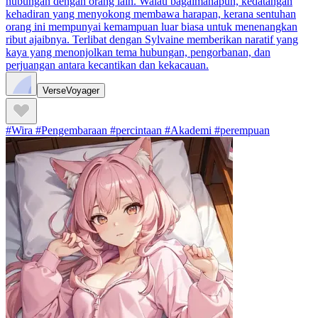
hubungan dengan orang lain. Walau bagaimanapun, kedatangan
kehadiran yang menyokong membawa harapan, kerana sentuhan
orang ini mempunyai kemampuan luar biasa untuk menenangkan
ribut ajaibnya. Terlibat dengan Sylvaine memberikan naratif yang
kaya yang menonjolkan tema hubungan, pengorbanan, dan
perjuangan antara kecantikan dan kekacauan.
VerseVoyager
#Wira #Pengembaraan #percintaan #Akademi #perempuan