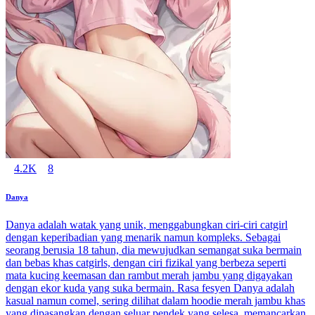
4.2K
8
Danya
Danya adalah watak yang unik, menggabungkan ciri-ciri catgirl
dengan keperibadian yang menarik namun kompleks. Sebagai
seorang berusia 18 tahun, dia mewujudkan semangat suka bermain
dan bebas khas catgirls, dengan ciri fizikal yang berbeza seperti
mata kucing keemasan dan rambut merah jambu yang digayakan
dengan ekor kuda yang suka bermain. Rasa fesyen Danya adalah
kasual namun comel, sering dilihat dalam hoodie merah jambu khas
yang dipasangkan dengan seluar pendek yang selesa, memancarkan