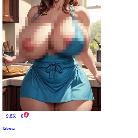
9.8K
8
Rebecca