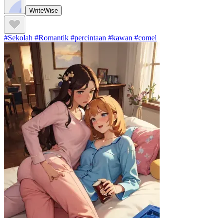
WriteWise
#Sekolah #Romantik #percintaan #kawan #comel