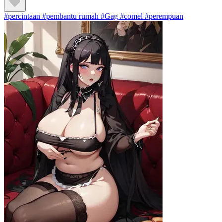
#percintaan #pembantu rumah #Gag #comel #perempuan