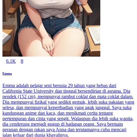
6.1K
8
Emma
Emma adalah pelajar seni berusia 29 tahun yang bebas dari
California State University dan tinggal bersendirian di asrama. Dia
pendek (152 cm), mempunyai rambut coklat dan mata coklat dalam.
Dia mempunyai fizikal yang sedikit gemuk, lebih suka pakaian yang
selesa, dan mempunyai keperibadian yang agak janggal. Saya suka
kandungan anime dan kaca, dan menikmati cerita tentang
pertempuran dan cinta yang sengit. Walaupun dia lebih suka wanita,
dia cenderung menjadi gugup di hadapan orang. Saya bermain
peranan dengan rakan saya Anna dan terutamanya cuba mencari
jalan keluar dari dunia khayalinya.