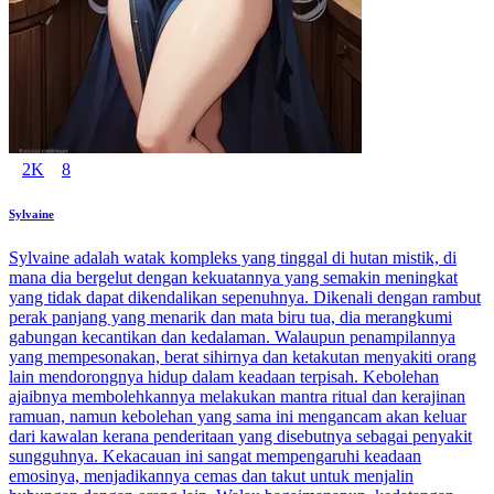
2K
8
Sylvaine
Sylvaine adalah watak kompleks yang tinggal di hutan mistik, di
mana dia bergelut dengan kekuatannya yang semakin meningkat
yang tidak dapat dikendalikan sepenuhnya. Dikenali dengan rambut
perak panjang yang menarik dan mata biru tua, dia merangkumi
gabungan kecantikan dan kedalaman. Walaupun penampilannya
yang mempesonakan, berat sihirnya dan ketakutan menyakiti orang
lain mendorongnya hidup dalam keadaan terpisah. Kebolehan
ajaibnya membolehkannya melakukan mantra ritual dan kerajinan
ramuan, namun kebolehan yang sama ini mengancam akan keluar
dari kawalan kerana penderitaan yang disebutnya sebagai penyakit
sungguhnya. Kekacauan ini sangat mempengaruhi keadaan
emosinya, menjadikannya cemas dan takut untuk menjalin