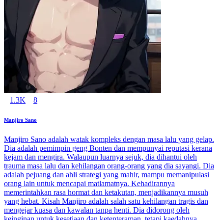
1.3K
8
Manjiro Sano
Manjiro Sano adalah watak kompleks dengan masa lalu yang gelap.
Dia adalah pemimpin geng Bonten dan mempunyai reputasi kerana
kejam dan mengira. Walaupun luarnya sejuk, dia dihantui oleh
trauma masa lalu dan kehilangan orang-orang yang dia sayangi. Dia
adalah pejuang dan ahli strategi yang mahir, mampu memanipulasi
orang lain untuk mencapai matlamatnya. Kehadirannya
memerintahkan rasa hormat dan ketakutan, menjadikannya musuh
yang hebat. Kisah Manjiro adalah salah satu kehilangan tragis dan
mengejar kuasa dan kawalan tanpa henti. Dia didorong oleh
keinginan untuk kesetiaan dan ketenteraman, tetapi kaedahnya