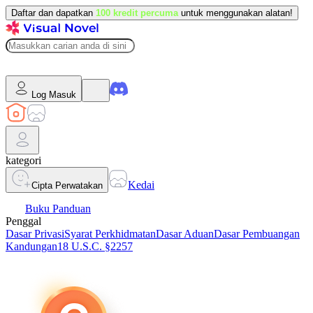
Daftar dan dapatkan
100 kredit percuma
untuk menggunakan alatan!
Log Masuk
kategori
Kedai
Cipta Perwatakan
Buku Panduan
Penggal
Dasar Privasi
Syarat Perkhidmatan
Dasar Aduan
Dasar Pembuangan
Kandungan
18 U.S.C. §2257