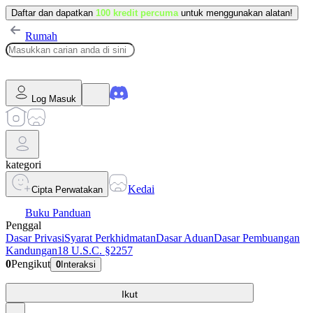
Daftar dan dapatkan
100 kredit percuma
untuk menggunakan alatan!
Rumah
Log Masuk
kategori
Kedai
Cipta Perwatakan
Buku Panduan
Penggal
Dasar Privasi
Syarat Perkhidmatan
Dasar Aduan
Dasar Pembuangan
Kandungan
18 U.S.C. §2257
0
Pengikut
0
Interaksi
Ikut