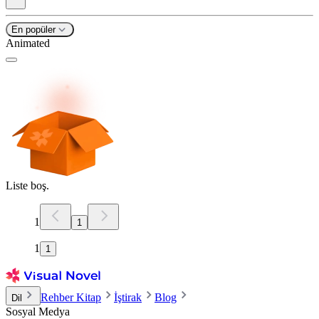
En popüler
Animated
Liste boş.
1
1
1
1
Rehber Kitap
İştirak
Blog
Dil
Sosyal Medya