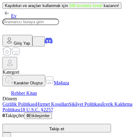
Kaydolun ve araçları kullanmak için
100 ücretsiz kredi
kazanın!
Ev
Giriş Yap
Kategori
Mağaza
Karakter Oluştur
Rehber Kitap
Dönem
Gizlilik Politikası
Hizmet Koşulları
Şikâyet Politikası
İçerik Kaldırma
Politikası
18 U.S.C. §2257
0
Takipçiler
0
Etkileşimler
Takip et