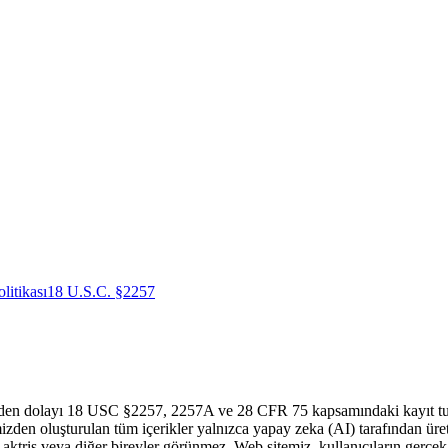
litikası
18 U.S.C. §2257
rden dolayı 18 USC §2257, 2257A ve 28 CFR 75 kapsamındaki kayıt tutma
zden oluşturulan tüm içerikler yalnızca yapay zeka (AI) tarafından üret
aktris veya diğer bireyler görünmez. Web sitemiz, kullanıcıların gerçek i