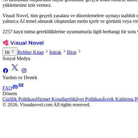
yüklemesine izin vermez.
Visual Novel, tüm geçerli yasalara ve düzenlemelere uymayı taahhüt ede
yalnızca AI temel alınarak oluşturulan metin içerir ve görüntü veya vi
2257 kayıt tutma gerekliliklerine uyumumuzla ilgili herhangi bir soru
Rehber Kitap
İştirak
Blog
Dil
Sosyal Medya
Yardım ve Destek
FAQ
Dönem
Gizlilik Politikası
Hizmet Koşulları
Şikâyet Politikası
İçerik Kaldırma Po
© 2026. Visualnovel.com All rights reserved.