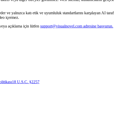
r ve yalnızca katı etik ve uyumluluk standartlarını karşılayan AI tarafı
deo içermez.
 veya açıklama için lütfen
support@visualnovel.com adresine başvurun.
litikası
18 U.S.C. §2257