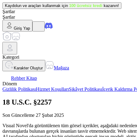
Kaydolun ve araçları kullanmak için
100 ücretsiz kredi
kazanın!
Şartlar
Şartlar
Giriş Yap
Kategori
Mağaza
Karakter Oluştur
Rehber Kitap
Dönem
Gizlilik Politikası
Hizmet Koşulları
Şikâyet Politikası
İçerik Kaldırma Po
18 U.S.C. §2257
Son Güncelleme 27 Şubat 2025
Visual Novel'da görüntülenen tüm görsel içerikler, aşağıdaki nedenle
davranışlarda bulunan gerçek insanları tasvir etmemektedir. Web sitemi
AI tarafından oluşturulan hiçbir görüntüde gerçek insan modeli, aktör, 