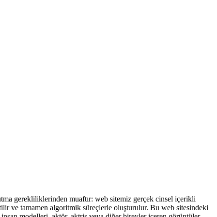
 gerekliliklerinden muaftır: web sitemiz gerçek cinsel içerikli
ilir ve tamamen algoritmik süreçlerle oluşturulur. Bu web sitesindeki
nsan modelleri, aktör, aktris veya diğer bireyler içeren görüntüler