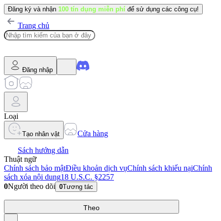
Đăng ký và nhận
100 tín dụng miễn phí
để sử dụng các công cụ!
Trang chủ
Đăng nhập
Loại
Cửa hàng
Tạo nhân vật
Sách hướng dẫn
Thuật ngữ
Chính sách bảo mật
Điều khoản dịch vụ
Chính sách khiếu nại
Chính
sách xóa nội dung
18 U.S.C. §2257
0
Người theo dõi
0
Tương tác
Theo