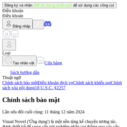
Đăng ký và nhận
100 tín dụng miễn phí
để sử dụng các công cụ!
Điều khoản
Điều khoản
Đăng nhập
Loại
Cửa hàng
Tạo nhân vật
Sách hướng dẫn
Thuật ngữ
Chính sách bảo mật
Điều khoản dịch vụ
Chính sách khiếu nại
Chính
sách xóa nội dung
18 U.S.C. §2257
Chính sách bảo mật
Lần sửa đổi cuối cùng: 11 tháng 12 năm 2024
Visual Novel ('Ứng dụng') là một nền tảng kể chuyện tương tác,
được thiết kế để cung cấp trải nghiệm nhập vai thông qua các câu