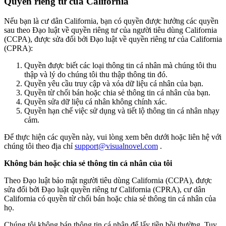
Quyền riêng tư của California
Nếu bạn là cư dân California, bạn có quyền được hưởng các quyền
sau theo Đạo luật về quyền riêng tư của người tiêu dùng California
(CCPA), được sửa đổi bởi Đạo luật về quyền riêng tư của California
(CPRA):
Quyền được biết các loại thông tin cá nhân mà chúng tôi thu
thập và lý do chúng tôi thu thập thông tin đó.
Quyền yêu cầu truy cập và xóa dữ liệu cá nhân của bạn.
Quyền từ chối bán hoặc chia sẻ thông tin cá nhân của bạn.
Quyền sửa dữ liệu cá nhân không chính xác.
Quyền hạn chế việc sử dụng và tiết lộ thông tin cá nhân nhạy
cảm.
Để thực hiện các quyền này, vui lòng xem bên dưới hoặc liên hệ với
chúng tôi theo địa chỉ
support@visualnovel.com
.
Không bán hoặc chia sẻ thông tin cá nhân của tôi
Theo Đạo luật bảo mật người tiêu dùng California (CCPA), được
sửa đổi bởi Đạo luật quyền riêng tư California (CPRA), cư dân
California có quyền từ chối bán hoặc chia sẻ thông tin cá nhân của
họ.
Chúng tôi không bán thông tin cá nhân để lấy tiền bồi thường. Tuy