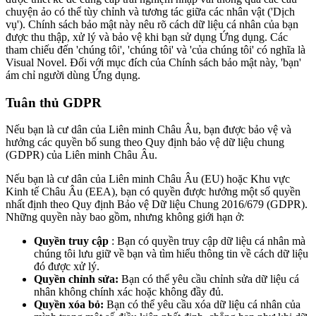
chuyện ảo có thể tùy chỉnh và tương tác giữa các nhân vật ('Dịch
vụ'). Chính sách bảo mật này nêu rõ cách dữ liệu cá nhân của bạn
được thu thập, xử lý và bảo vệ khi bạn sử dụng Ứng dụng. Các
tham chiếu đến 'chúng tôi', 'chúng tôi' và 'của chúng tôi' có nghĩa là
Visual Novel. Đối với mục đích của Chính sách bảo mật này, 'bạn'
ám chỉ người dùng Ứng dụng.
Tuân thủ GDPR
Nếu bạn là cư dân của Liên minh Châu Âu, bạn được bảo vệ và
hưởng các quyền bổ sung theo Quy định bảo vệ dữ liệu chung
(GDPR) của Liên minh Châu Âu.
Nếu bạn là cư dân của Liên minh Châu Âu (EU) hoặc Khu vực
Kinh tế Châu Âu (EEA), bạn có quyền được hưởng một số quyền
nhất định theo Quy định Bảo vệ Dữ liệu Chung 2016/679 (GDPR).
Những quyền này bao gồm, nhưng không giới hạn ở:
Quyền truy cập
: Bạn có quyền truy cập dữ liệu cá nhân mà
chúng tôi lưu giữ về bạn và tìm hiểu thông tin về cách dữ liệu
đó được xử lý.
Quyền chỉnh sửa:
Bạn có thể yêu cầu chỉnh sửa dữ liệu cá
nhân không chính xác hoặc không đầy đủ.
Quyền xóa bỏ:
Bạn có thể yêu cầu xóa dữ liệu cá nhân của