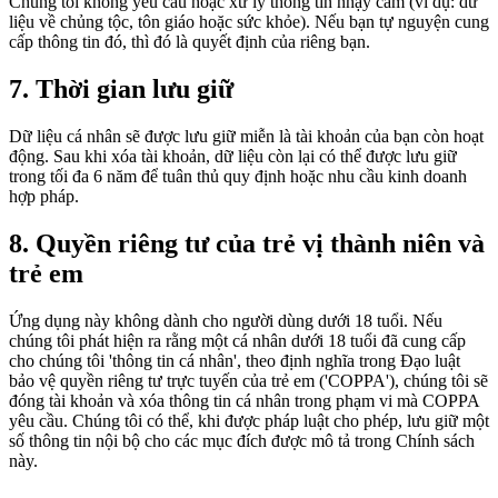
Chúng tôi không yêu cầu hoặc xử lý thông tin nhạy cảm (ví dụ: dữ
liệu về chủng tộc, tôn giáo hoặc sức khỏe). Nếu bạn tự nguyện cung
cấp thông tin đó, thì đó là quyết định của riêng bạn.
7. Thời gian lưu giữ
Dữ liệu cá nhân sẽ được lưu giữ miễn là tài khoản của bạn còn hoạt
động. Sau khi xóa tài khoản, dữ liệu còn lại có thể được lưu giữ
trong tối đa 6 năm để tuân thủ quy định hoặc nhu cầu kinh doanh
hợp pháp.
8. Quyền riêng tư của trẻ vị thành niên và
trẻ em
Ứng dụng này không dành cho người dùng dưới 18 tuổi. Nếu
chúng tôi phát hiện ra rằng một cá nhân dưới 18 tuổi đã cung cấp
cho chúng tôi 'thông tin cá nhân', theo định nghĩa trong Đạo luật
bảo vệ quyền riêng tư trực tuyến của trẻ em ('COPPA'), chúng tôi sẽ
đóng tài khoản và xóa thông tin cá nhân trong phạm vi mà COPPA
yêu cầu. Chúng tôi có thể, khi được pháp luật cho phép, lưu giữ một
số thông tin nội bộ cho các mục đích được mô tả trong Chính sách
này.