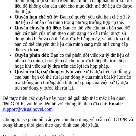
mình trong một số điều kiện nhất định, chẳng hạn như khi dữ
liệu đó không còn cần thiết cho mục đích mà dữ liệu đó được
thu thập.
Quyền hạn chế xử lý:
Bạn có quyền yêu cầu hạn chế xử lý
dữ liệu cá nhân của mình trong những trường hợp cụ thể.
Quyền chuyển dữ liệu:
Bạn có thể yêu cầu một bản sao dữ
liệu cá nhân của mình theo định dạng có cấu trúc, được sử
dụng phổ biến và có thể đọc được bằng máy, và nếu khả thi,
bạn có thể chuyển dữ liệu của mình sang một nhà cung cấp
dịch vụ khác.
Quyền phản đối:
Bạn có thể phản đối việc xử lý dữ liệu cá
nhân của mình, bao gồm cả cho mục đích tiếp thị trực tiếp
hoặc khi việc xử lý dựa trên các lợi ích hợp pháp.
Quyền rút lại sự đồng ý:
Khi việc xử lý dựa trên sự đồng ý
của bạn, bạn có thể rút lại sự đồng ý của mình bất kỳ lúc nào
mà không ảnh hưởng đến tính hợp pháp của việc xử lý dựa
trên sự đồng ý trước khi rút lại.
Để thực hiện các quyền này hoặc để giải đáp thắc mắc liên quan
đến GDPR, vui lòng liên hệ với chúng tôi theo địa chỉ:
Email
:
support@visualnovel.com
Chúng tôi sẽ phản hồi các yêu cầu theo đúng yêu cầu của GDPR và
trong khung thời gian theo quy định của pháp luật.