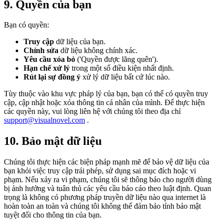
9. Quyền của bạn
Bạn có quyền:
Truy cập
dữ liệu của bạn.
Chỉnh sửa
dữ liệu không chính xác.
Yêu cầu xóa bỏ
('Quyền được lãng quên').
Hạn chế xử lý
trong một số điều kiện nhất định.
Rút lại sự đồng ý
xử lý dữ liệu bất cứ lúc nào.
Tùy thuộc vào khu vực pháp lý của bạn, bạn có thể có quyền truy
cập, cập nhật hoặc xóa thông tin cá nhân của mình. Để thực hiện
các quyền này, vui lòng liên hệ với chúng tôi theo địa chỉ
support@visualnovel.com
.
10. Bảo mật dữ liệu
Chúng tôi thực hiện các biện pháp mạnh mẽ để bảo vệ dữ liệu của
bạn khỏi việc truy cập trái phép, sử dụng sai mục đích hoặc vi
phạm. Nếu xảy ra vi phạm, chúng tôi sẽ thông báo cho người dùng
bị ảnh hưởng và tuân thủ các yêu cầu báo cáo theo luật định. Quan
trọng là không có phương pháp truyền dữ liệu nào qua internet là
hoàn toàn an toàn và chúng tôi không thể đảm bảo tính bảo mật
tuyệt đối cho thông tin của bạn.