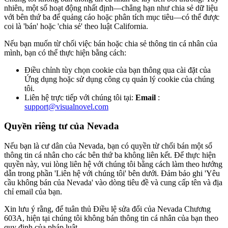
nhiên, một số hoạt động nhất định—chẳng hạn như chia sẻ dữ liệu
với bên thứ ba để quảng cáo hoặc phân tích mục tiêu—có thể được
coi là 'bán' hoặc 'chia sẻ' theo luật California.
Nếu bạn muốn từ chối việc bán hoặc chia sẻ thông tin cá nhân của
mình, bạn có thể thực hiện bằng cách:
Điều chỉnh tùy chọn cookie của bạn thông qua cài đặt của
Ứng dụng hoặc sử dụng công cụ quản lý cookie của chúng
tôi.
Liên hệ trực tiếp với chúng tôi tại:
Email
:
support@visualnovel.com
Quyền riêng tư của Nevada
Nếu bạn là cư dân của Nevada, bạn có quyền từ chối bán một số
thông tin cá nhân cho các bên thứ ba không liên kết. Để thực hiện
quyền này, vui lòng liên hệ với chúng tôi bằng cách làm theo hướng
dẫn trong phần 'Liên hệ với chúng tôi' bên dưới. Đảm bảo ghi 'Yêu
cầu không bán của Nevada' vào dòng tiêu đề và cung cấp tên và địa
chỉ email của bạn.
Xin lưu ý rằng, để tuân thủ Điều lệ sửa đổi của Nevada Chương
603A, hiện tại chúng tôi không bán thông tin cá nhân của bạn theo
quy định của pháp luật.