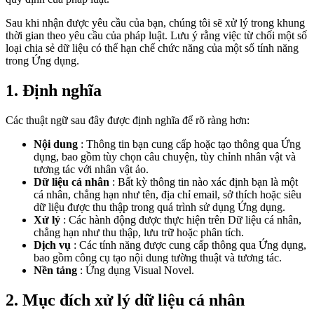
Sau khi nhận được yêu cầu của bạn, chúng tôi sẽ xử lý trong khung
thời gian theo yêu cầu của pháp luật. Lưu ý rằng việc từ chối một số
loại chia sẻ dữ liệu có thể hạn chế chức năng của một số tính năng
trong Ứng dụng.
1. Định nghĩa
Các thuật ngữ sau đây được định nghĩa để rõ ràng hơn:
Nội dung
: Thông tin bạn cung cấp hoặc tạo thông qua Ứng
dụng, bao gồm tùy chọn câu chuyện, tùy chỉnh nhân vật và
tương tác với nhân vật ảo.
Dữ liệu cá nhân
: Bất kỳ thông tin nào xác định bạn là một
cá nhân, chẳng hạn như tên, địa chỉ email, sở thích hoặc siêu
dữ liệu được thu thập trong quá trình sử dụng Ứng dụng.
Xử lý
: Các hành động được thực hiện trên Dữ liệu cá nhân,
chẳng hạn như thu thập, lưu trữ hoặc phân tích.
Dịch vụ
: Các tính năng được cung cấp thông qua Ứng dụng,
bao gồm công cụ tạo nội dung tường thuật và tương tác.
Nền tảng
: Ứng dụng Visual Novel.
2. Mục đích xử lý dữ liệu cá nhân