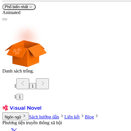
Phổ biến nhất
Animated
Danh sách trống.
1
1
1
1
Sách hướng dẫn
Liên kết
Blog
Ngôn ngữ
Phương tiện truyền thông xã hội