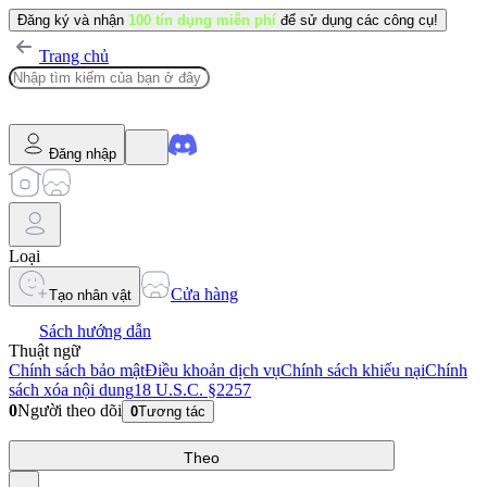
Đăng ký và nhận
100 tín dụng miễn phí
để sử dụng các công cụ!
Trang chủ
Đăng nhập
Loại
Cửa hàng
Tạo nhân vật
Sách hướng dẫn
Thuật ngữ
Chính sách bảo mật
Điều khoản dịch vụ
Chính sách khiếu nại
Chính
sách xóa nội dung
18 U.S.C. §2257
0
Người theo dõi
0
Tương tác
Theo