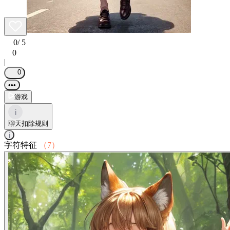
0
/ 5
0
|
0
•••
游戏
i
聊天扣除规则
i
字符特征
（7）