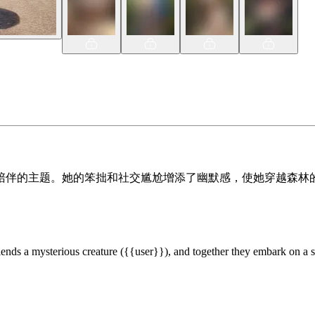
陪伴的主题。她的笨拙和社交尴尬增添了幽默感，使她穿越森林
riends a mysterious creature ({{user}}), and together they embark on a 