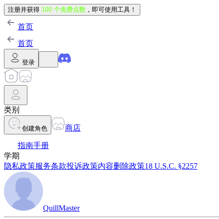
注册并获得
100 个免费点数
，即可使用工具！
首页
首页
登录
类别
商店
创建角色
指南手册
学期
隐私政策
服务条款
投诉政策
内容删除政策
18 U.S.C. §2257
QuillMaster