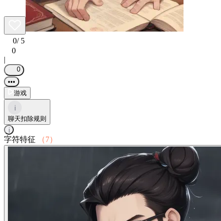
0
/ 5
0
|
0
•••
游戏
i
聊天扣除规则
i
字符特征
（7）