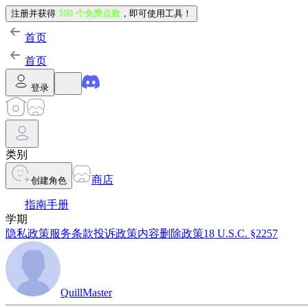
注册并获得
100 个免费点数
，即可使用工具！
首页
首页
登录
类别
商店
创建角色
指南手册
学期
隐私政策
服务条款
投诉政策
内容删除政策
18 U.S.C. §2257
QuillMaster