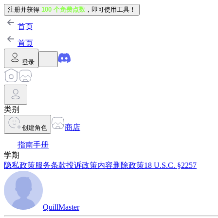
注册并获得
100 个免费点数
，即可使用工具！
首页
首页
登录
类别
商店
创建角色
指南手册
学期
隐私政策
服务条款
投诉政策
内容删除政策
18 U.S.C. §2257
QuillMaster