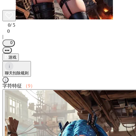
0
/ 5
0
|
0
•••
游戏
i
聊天扣除规则
i
字符特征
（9）