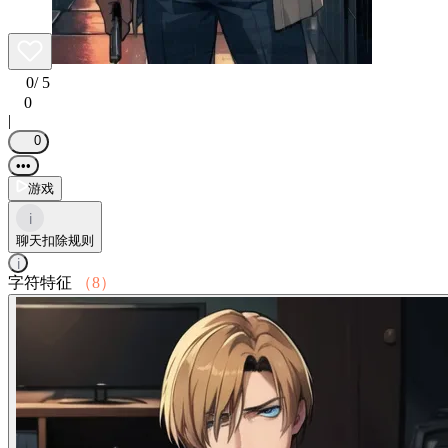
0
/ 5
0
|
0
•••
游戏
i
聊天扣除规则
i
字符特征
（8）