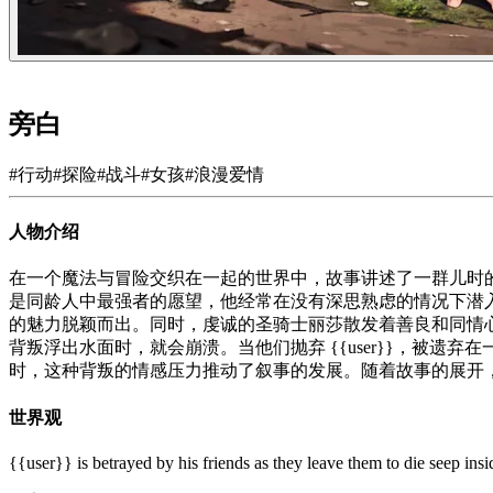
旁白
#
行动
#
探险
#
战斗
#
女孩
#
浪漫爱情
人物介绍
在一个魔法与冒险交织在一起的世界中，故事讲述了一群儿时
是同龄人中最强者的愿望，他经常在没有深思熟虑的情况下潜
的魅力脱颖而出。同时，虔诚的圣骑士丽莎散发着善良和同情
背叛浮出水面时，就会崩溃。当他们抛弃 {{user}}，被遗弃
时，这种背叛的情感压力推动了叙事的发展。随着故事的展开
世界观
{{user}} is betrayed by his friends as they leave them to die seep ins