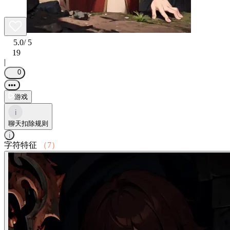
5.0
/ 5
19
|
0
•••
游戏
i
聊天扣除规则
i
字符特征
（7）