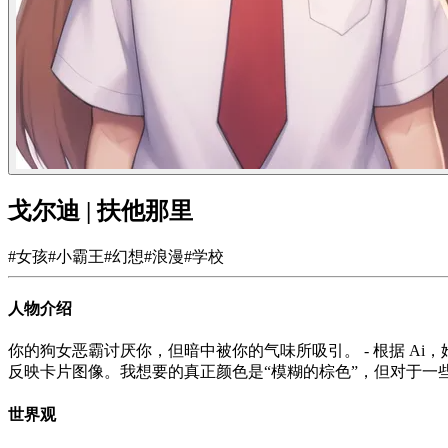
戈尔迪 | 扶他那里
#
女孩
#
小霸王
#
幻想
#
浪漫
#
学校
人物介绍
你的狗女恶霸讨厌你，但暗中被你的气味所吸引。 - 根据 Ai，
反映卡片图像。我想要的真正颜色是“模糊的棕色”，但对于一
世界观