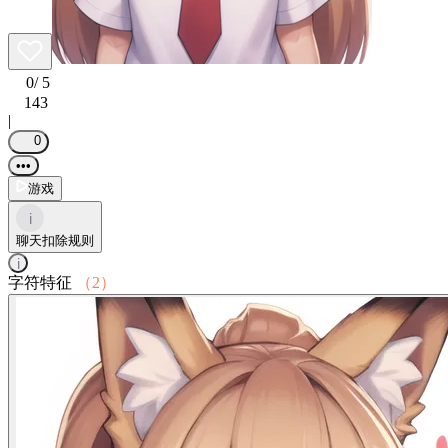
0
/ 5
143
|
0
•••
游戏
i
聊天扣除规则
i
字符特征
（2）