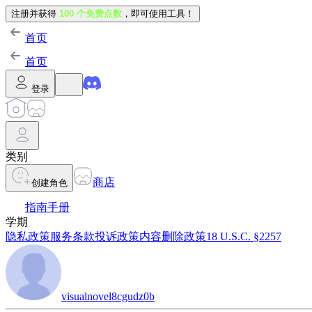
注册并获得
100 个免费点数
，即可使用工具！
首页
首页
登录
类别
商店
创建角色
指南手册
学期
隐私政策
服务条款
投诉政策
内容删除政策
18 U.S.C. §2257
visualnovel8cgudz0b