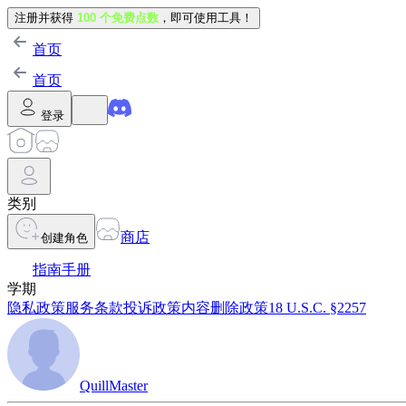
注册并获得
100 个免费点数
，即可使用工具！
首页
首页
登录
类别
商店
创建角色
指南手册
学期
隐私政策
服务条款
投诉政策
内容删除政策
18 U.S.C. §2257
QuillMaster