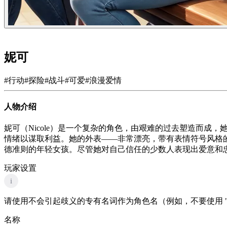
妮可
#
行动
#
探险
#
战斗
#
可爱
#
浪漫爱情
人物介绍
妮可（Nicole）是一个复杂的角色，由艰难的过去塑造而
情绪以谋取利益。她的外表——非常漂亮，带有表情符号风格
德准则的年轻女孩。尽管她对自己信任的少数人表现出爱意和
玩家设置
i
请使用不会引起歧义的专有名词作为角色名（例如，不要使用 "
名称