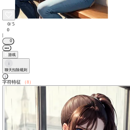
0
/ 5
0
|
0
•••
游戏
i
聊天扣除规则
i
字符特征
（8）