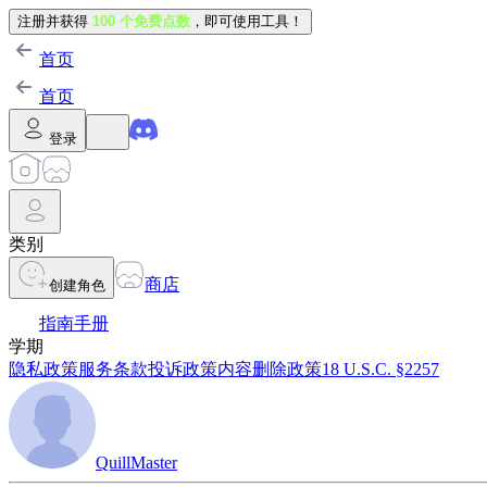
注册并获得
100 个免费点数
，即可使用工具！
首页
首页
登录
类别
商店
创建角色
指南手册
学期
隐私政策
服务条款
投诉政策
内容删除政策
18 U.S.C. §2257
QuillMaster