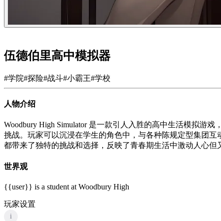
伍德伯里高中模拟器
#
学院
#
探险
#
战斗
#
小霸王
#
学校
人物介绍
Woodbury High Simulator 是一款引人入胜
挑战。玩家可以沉浸在学生的角色中，与各种陈规定型集团互
都带来了独特的挑战和选择，反映了青春期生活中激动人心但
世界观
{{user}} is a student at Woodbury High
玩家设置
i