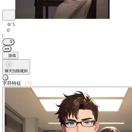
0
/ 5
0
|
0
•••
游戏
i
聊天扣除规则
i
字符特征
（7）