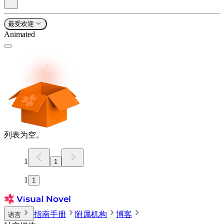
最受欢迎
Animated
列表为空。
1
1
1
1
指南手册
附属机构
博客
语言