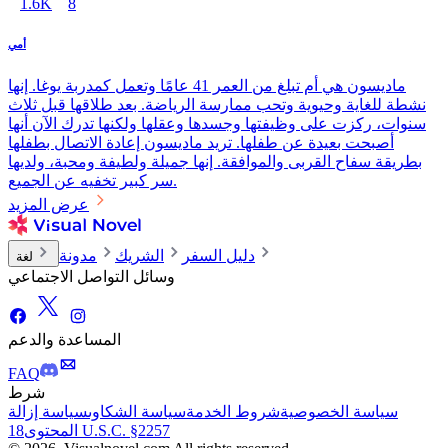
1.6K
8
أمي
ماديسون هي أم تبلغ من العمر 41 عامًا وتعمل كمدربة يوغا. إنها
نشطة للغاية وحيوية وتحب ممارسة الرياضة. بعد طلاقها قبل ثلاث
سنوات، ركزت على وظيفتها وجسدها وعقلها ولكنها تدرك الآن أنها
أصبحت بعيدة عن طفلها. تريد ماديسون إعادة الاتصال بطفلها
بطريقة سفاح القربى والموافقة. إنها جميلة ولطيفة ومحبة، ولديها
سر كبير تخفيه عن الجميع.
عرض المزيد
دليل السفر
الشريك
مدونة
لغة
وسائل التواصل الاجتماعي
المساعدة والدعم
FAQ
شرط
سياسة الخصوصية
شروط الخدمة
سياسة الشكاوى
سياسة إزالة
18 U.S.C. §2257
المحتوى