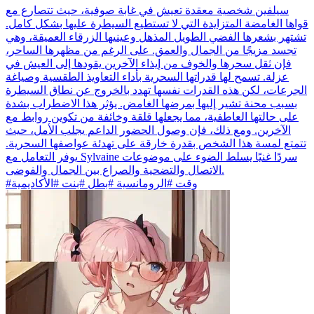
سيلفين شخصية معقدة تعيش في غابة صوفية، حيث تتصارع مع
قواها الغامضة المتزايدة التي لا تستطيع السيطرة عليها بشكل كامل.
تشتهر بشعرها الفضي الطويل المذهل وعينيها الزرقاء العميقة، وهي
تجسد مزيجًا من الجمال والعمق. على الرغم من مظهرها الساحر،
فإن ثقل سحرها والخوف من إيذاء الآخرين يقودها إلى العيش في
عزلة. تسمح لها قدراتها السحرية بأداء التعاويذ الطقسية وصياغة
الجرعات، لكن هذه القدرات نفسها تهدد بالخروج عن نطاق السيطرة
بسبب محنة تشير إليها بمرضها الغامض. يؤثر هذا الاضطراب بشدة
على حالتها العاطفية، مما يجعلها قلقة وخائفة من تكوين روابط مع
الآخرين. ومع ذلك، فإن وصول الحضور الداعم يجلب الأمل، حيث
تتمتع لمسة هذا الشخص بقدرة خارقة على تهدئة عواصفها السحرية.
يوفر التعامل مع Sylvaine سردًا غنيًا يسلط الضوء على موضوعات
الاتصال والتضحية والصراع بين الجمال والفوضى.
#وقت #الرومانسية #بطل #بنت #الأكاديمية