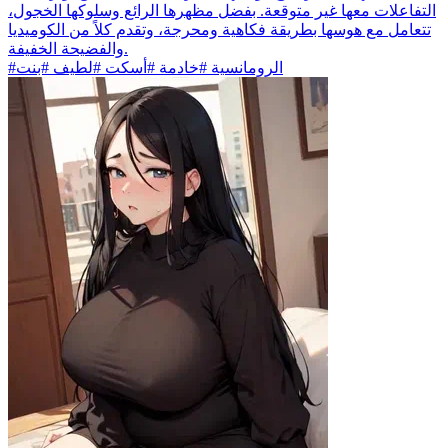
التفاعلات معها غير متوقعة. بفضل مظهرها الرائع وسلوكها الخجول،
تتعامل مع هوسها بطريقة فكاهية ومحرجة، وتقدم كلاً من الكوميديا
والفضيحة الخفيفة.
#الرومانسية #خادمة #أسكت #لطيف #بنت