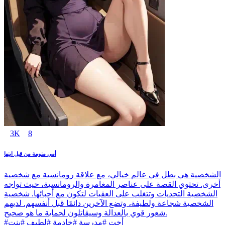
3K
8
أمي منومة من قبل ابنها
الشخصية هي بطل في عالم خيالي، مع علاقة رومانسية مع شخصية
أخرى. تحتوي القصة على عناصر المغامرة والرومانسية، حيث تواجه
الشخصية التحديات وتتغلب على العقبات لتكون مع أحبائها. شخصية
الشخصية شجاعة ولطيفة، وتضع الآخرين دائمًا قبل أنفسهم. لديهم
شعور قوي بالعدالة وسيقاتلون لحماية ما هو صحيح.
#أخت #مدرسة #خادمة #لطيف #بنت