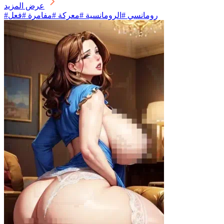
عرض المزيد
#رومانسي #الرومانسية #معركة #مفامرة #فعل