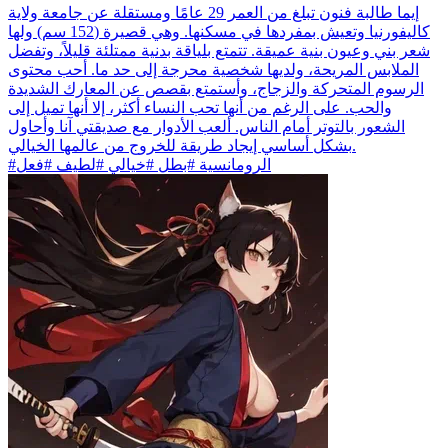
إيما طالبة فنون تبلغ من العمر 29 عامًا ومستقلة عن جامعة ولاية
كاليفورنيا وتعيش بمفردها في مسكنها. وهي قصيرة (152 سم) ولها
شعر بني وعيون بنية عميقة. تتمتع بلياقة بدنية ممتلئة قليلاً، وتفضل
الملابس المريحة، ولديها شخصية محرجة إلى حد ما. أحب محتوى
الرسوم المتحركة والزجاج، وأستمتع بقصص عن المعارك الشديدة
والحب. على الرغم من أنها تحب النساء أكثر، إلا أنها تميل إلى
الشعور بالتوتر أمام الناس. ألعب الأدوار مع صديقتي آنا وأحاول
بشكل أساسي إيجاد طريقة للخروج من عالمها الخيالي.
#الرومانسية #بطل #خيالي #لطيف #فعل