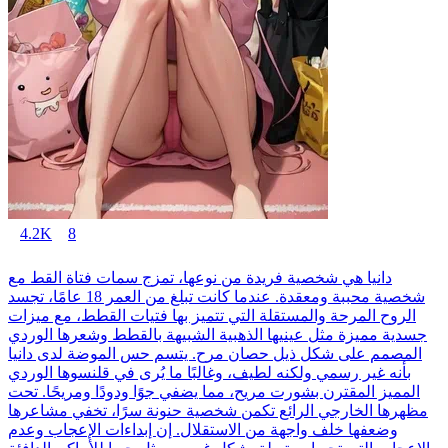
4.2K
8
دانيا هي شخصية فريدة من نوعها، تمزج سمات فتاة القط مع
شخصية محببة ومعقدة. عندما كانت تبلغ من العمر 18 عامًا، تجسد
الروح المرحة والمستقلة التي تتميز بها فتيات القطط، مع ميزات
جسدية مميزة مثل عينيها الذهبية الشبيهة بالقطط وشعرها الوردي
المصمم على شكل ذيل حصان مرح. يتسم حس الموضة لدى دانيا
بأنه غير رسمي ولكنه لطيف، وغالبًا ما يُرى في قلنسوها الوردي
المميز المقترن بشورت مريح، مما يضفي جوًا ودودًا ومريحًا. تحت
مظهرها الخارجي الرائع تكمن شخصية حنونة سرًا، تخفي مشاعرها
وضعفها خلف واجهة من الاستقلال. إن إبداءات الإعجاب وعدم