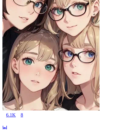
6.1K
8
إيما