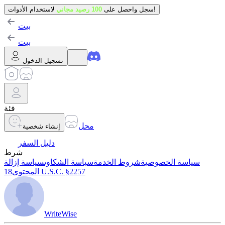
لاستخدام الأدوات!
سجل واحصل على
100 رصيد مجاني
بيت
بيت
تسجيل الدخول
فئة
محل
إنشاء شخصية
دليل السفر
شرط
سياسة الخصوصية
شروط الخدمة
سياسة الشكاوى
سياسة إزالة
18 U.S.C. §2257
المحتوى
WriteWise