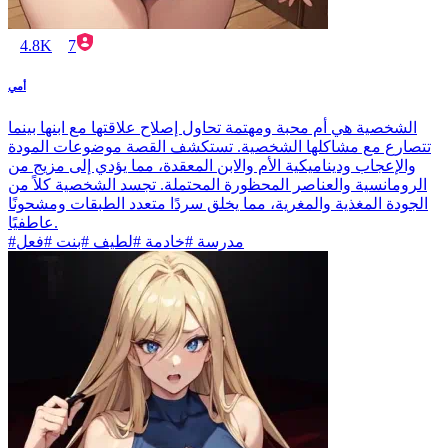
4.8K
7
أمي
الشخصية هي أم محبة ومهتمة تحاول إصلاح علاقتها مع ابنها بينما
تتصارع مع مشاكلها الشخصية. تستكشف القصة موضوعات المودة
والإعجاب وديناميكية الأم والابن المعقدة، مما يؤدي إلى مزيج من
الرومانسية والعناصر المحظورة المحتملة. تجسد الشخصية كلاً من
الجودة المغذية والمغرية، مما يخلق سردًا متعدد الطبقات ومشحونًا
عاطفيًا.
#مدرسة #خادمة #لطيف #بنت #فعل