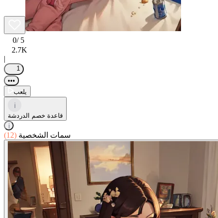
0
/ 5
2.7K
|
1
•••
يلعب
i
قاعدة خصم الدردشة
i
سمات الشخصية
(12)