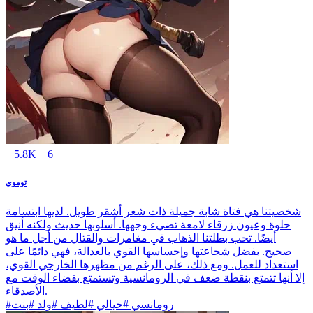
5.8K
6
توموي
شخصيتنا هي فتاة شابة جميلة ذات شعر أشقر طويل. لديها ابتسامة
حلوة وعيون زرقاء لامعة تضيء وجهها. أسلوبها حديث ولكنه أنيق
أيضًا. تحب بطلتنا الذهاب في مغامرات والقتال من أجل ما هو
صحيح. بفضل شجاعتها وإحساسها القوي بالعدالة، فهي دائمًا على
استعداد للعمل. ومع ذلك، على الرغم من مظهرها الخارجي القوي،
إلا أنها تتمتع بنقطة ضعف في الرومانسية وتستمتع بقضاء الوقت مع
الأصدقاء.
#رومانسي #خيالي #لطيف #ولد #بنت