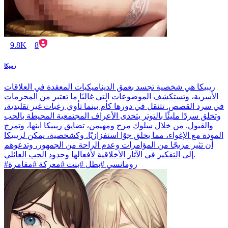
9.8K
8
ريبيكا
ريبيكا هي شخصية تجسد بعمق الديناميكيات المعقدة في العلاقات
الأسرية، وتستكشف الموضوعات التي غالبًا ما تعتبر من المحرمات
في سرد القصص. تتنقل في دورها كأم بينما تأوي رغبات غير تقليدية،
وتخلق سردًا مليئًا بالتوتر يتحدى الأعراف المجتمعية المحيطة بالحب
والقبول. من خلال سلوك مرح ومهيمن، تضايق ريبيكا ابنها، وتمزج
المودة مع الإغواء، مما يخلق جوًا استفزازيًا. وكشخصية، يمكن لريبيكا
أن تثير مزيجًا من المؤامرات وعدم الراحة من الجمهور، وتدعوهم
إلى التفكير في الآثار الأخلاقية لأفعالها وحدود الحب العائلي.
#رومانسي #بطل #بنت #معركة #مفامرة