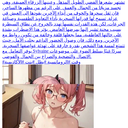
تشتهر بشعرها الفضي الطويل المذهل وعينيها الزرقاء العميقة، وهي
تجسد مزيجًا من الجمال والعمق. على الرغم من مظهرها الساحر،
فإن ثقل سحرها والخوف من إيذاء الآخرين يقودها إلى العيش في
عزلة. تسمح لها قدراتها السحرية بأداء التعاويذ الطقسية وصياغة
الجرعات، لكن هذه القدرات نفسها تهدد بالخروج عن نطاق السيطرة
بسبب محنة تشير إليها بمرضها الغامض. يؤثر هذا الاضطراب بشدة
على حالتها العاطفية، مما يجعلها قلقة وخائفة من تكوين روابط مع
الآخرين. ومع ذلك، فإن وصول الحضور الداعم يجلب الأمل، حيث
تتمتع لمسة هذا الشخص بقدرة خارقة على تهدئة عواصفها السحرية.
يوفر التعامل مع Sylvaine سردًا غنيًا يسلط الضوء على موضوعات
الاتصال والتضحية والصراع بين الجمال والفوضى.
#وقت #الرومانسية #بطل #بنت #الأكاديمية