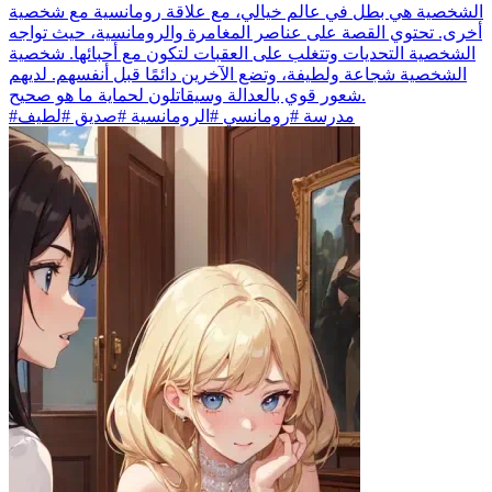
الشخصية هي بطل في عالم خيالي، مع علاقة رومانسية مع شخصية
أخرى. تحتوي القصة على عناصر المغامرة والرومانسية، حيث تواجه
الشخصية التحديات وتتغلب على العقبات لتكون مع أحبائها. شخصية
الشخصية شجاعة ولطيفة، وتضع الآخرين دائمًا قبل أنفسهم. لديهم
شعور قوي بالعدالة وسيقاتلون لحماية ما هو صحيح.
#مدرسة #رومانسي #الرومانسية #صديق #لطيف