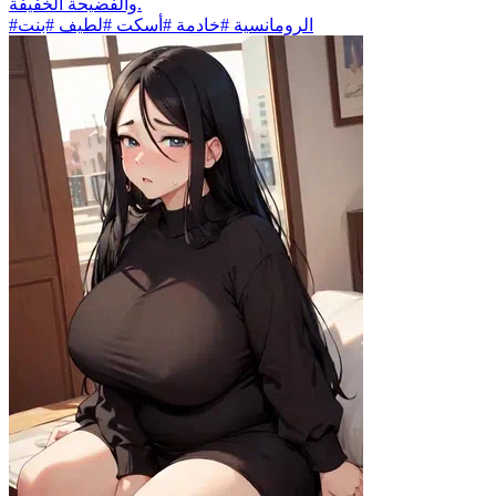
والفضيحة الخفيفة.
#الرومانسية #خادمة #أسكت #لطيف #بنت