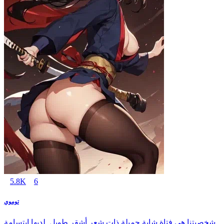
5.8K
6
توموي
شخصيتنا هي فتاة شابة جميلة ذات شعر أشقر طويل. لديها ابتسامة