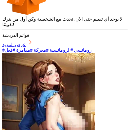
لا يوجد أي تقييم حتى الآن. تحدث مع الشخصية وكن أول من يترك
تقييمًا!
قوائم الدردشة
عرض المزيد
#رومانسي #الرومانسية #معركة #مفامرة #فعل