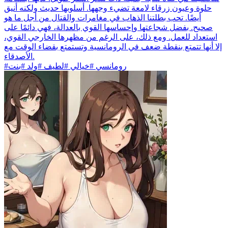
حلوة وعيون زرقاء لامعة تضيء وجهها. أسلوبها حديث ولكنه أنيق
أيضًا. تحب بطلتنا الذهاب في مغامرات والقتال من أجل ما هو
صحيح. بفضل شجاعتها وإحساسها القوي بالعدالة، فهي دائمًا على
استعداد للعمل. ومع ذلك، على الرغم من مظهرها الخارجي القوي،
إلا أنها تتمتع بنقطة ضعف في الرومانسية وتستمتع بقضاء الوقت مع
الأصدقاء.
#رومانسي #خيالي #لطيف #ولد #بنت