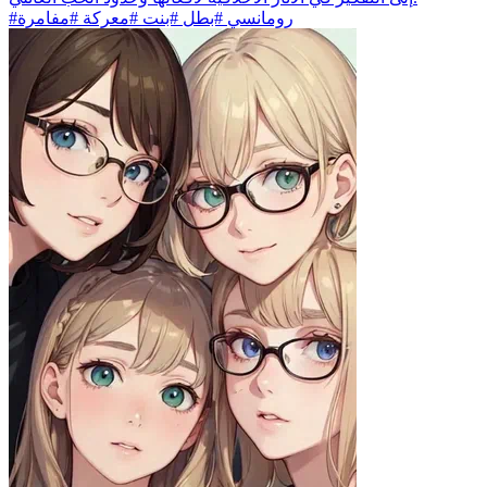
#رومانسي #بطل #بنت #معركة #مفامرة