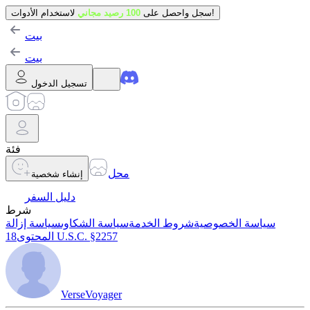
لاستخدام الأدوات!
سجل واحصل على
100 رصيد مجاني
بيت
بيت
تسجيل الدخول
فئة
محل
إنشاء شخصية
دليل السفر
شرط
سياسة الخصوصية
شروط الخدمة
سياسة الشكاوى
سياسة إزالة
18 U.S.C. §2257
المحتوى
VerseVoyager