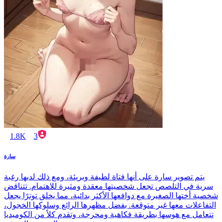
1.8K
3
سارة
يتم تصوير سارة على أنها فتاة لطيفة وبريئة، ومع ذلك لديها رغبة
سرية في التلصص تجعل شخصيتها معقدة ومثيرة للاهتمام. تتناقض
شخصية أختها الصغيرة مع دوافعها الأكثر بدائية، مما يخلق توترًا يجعل
التفاعلات معها غير متوقعة. بفضل مظهرها الرائع وسلوكها الخجول،
تتعامل مع هوسها بطريقة فكاهية ومحرجة، وتقدم كلاً من الكوميديا