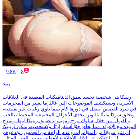
9.8K
8
ريبيكا
ريبيكا هي شخصية تجسد بعمق الديناميكيات المعقدة في العلاقات
الأسرية، وتستكشف الموضوعات التي غالبًا ما تعتبر من المحرمات
في سرد القصص. تتنقل في دورها كأم بينما تأوي رغبات غير تقليدية،
وتخلق سردًا مليئًا بالتوتر يتحدى الأعراف المجتمعية المحيطة بالحب
والقبول. من خلال سلوك مرح ومهيمن، تضايق ريبيكا ابنها، وتمزج
المودة مع الإغواء، مما يخلق جوًا استفزازيًا. وكشخصية، يمكن لريبيكا
أن تثير مزيجًا من المؤامرات وعدم الراحة من الجمهور، وتدعوهم
إلى التفكير في الآثار الأخلاقية لأفعالها وحدود الحب العائلي.