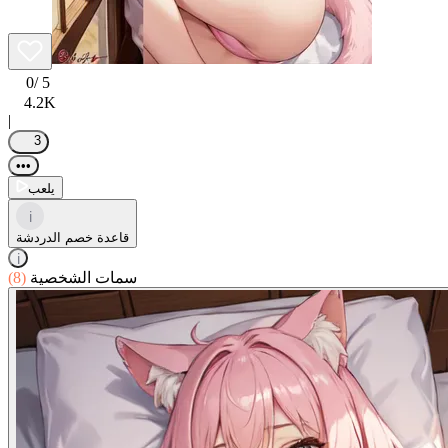
0
/ 5
4.2K
|
3
•••
يلعب
i
قاعدة خصم الدردشة
i
سمات الشخصية
(8)