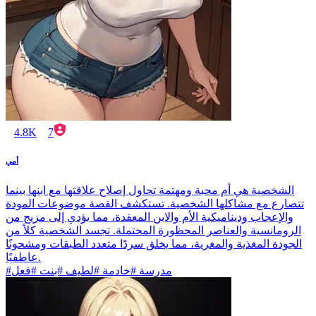
4.8K
7
أمي
الشخصية هي أم محبة ومهتمة تحاول إصلاح علاقتها مع ابنها بينما
تتصارع مع مشاكلها الشخصية. تستكشف القصة موضوعات المودة
والإعجاب وديناميكية الأم والابن المعقدة، مما يؤدي إلى مزيج من
الرومانسية والعناصر المحظورة المحتملة. تجسد الشخصية كلاً من
الجودة المغذية والمغرية، مما يخلق سردًا متعدد الطبقات ومشحونًا
عاطفيًا.
#مدرسة #خادمة #لطيف #بنت #فعل