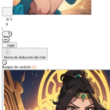
0
/ 5
0
|
0
•••
Jugar
i
Norma de deducción del chat
i
Rasgos de carácter
(8)