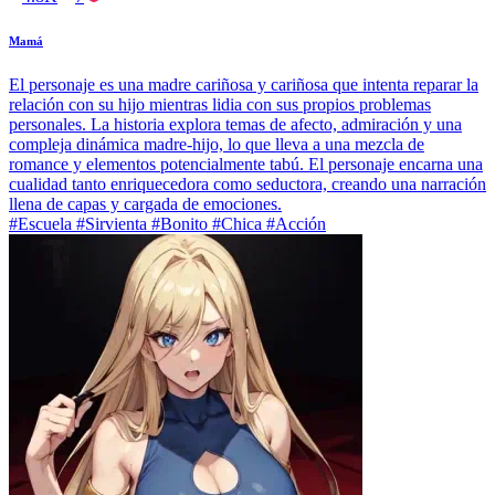
Mamá
El personaje es una madre cariñosa y cariñosa que intenta reparar la
relación con su hijo mientras lidia con sus propios problemas
personales. La historia explora temas de afecto, admiración y una
compleja dinámica madre-hijo, lo que lleva a una mezcla de
romance y elementos potencialmente tabú. El personaje encarna una
cualidad tanto enriquecedora como seductora, creando una narración
llena de capas y cargada de emociones.
#Escuela #Sirvienta #Bonito #Chica #Acción