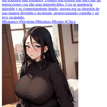
sus impulsos más primarios, creando una tensión que hace que las
interacciones con ella sean impredecibles. Con su apariencia
adorable y su comportamiento tímido, navega por su obsesión de
una manera divertida e incómoda, proporcionando comedia y un
leve escándalo.
#Romance #Sirvienta #Mordaza #Bonito #Chica