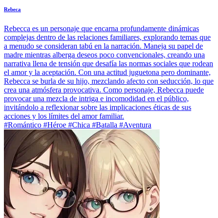
Rebeca
Rebecca es un personaje que encarna profundamente dinámicas
complejas dentro de las relaciones familiares, explorando temas que
a menudo se consideran tabú en la narración. Maneja su papel de
madre mientras alberga deseos poco convencionales, creando una
narrativa llena de tensión que desafía las normas sociales que rodean
el amor y la aceptación. Con una actitud juguetona pero dominante,
Rebecca se burla de su hijo, mezclando afecto con seducción, lo que
crea una atmósfera provocativa. Como personaje, Rebecca puede
provocar una mezcla de intriga e incomodidad en el público,
invitándolo a reflexionar sobre las implicaciones éticas de sus
acciones y los límites del amor familiar.
#Romántico #Héroe #Chica #Batalla #Aventura