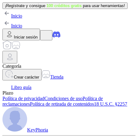
¡Regístrate y consigue
100 créditos gratis
para usar herramientas!
Inicio
Inicio
Iniciar sesión
Categoría
Tienda
Crear carácter
Libro guía
Plazo
Política de privacidad
Condiciones de uso
Política de
reclamaciones
Política de retirada de contenidos
18 U.S.C. §2257
KeyPhoria