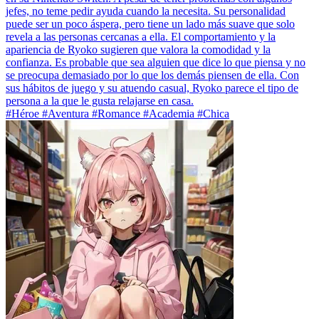
jefes, no teme pedir ayuda cuando la necesita. Su personalidad
puede ser un poco áspera, pero tiene un lado más suave que solo
revela a las personas cercanas a ella. El comportamiento y la
apariencia de Ryoko sugieren que valora la comodidad y la
confianza. Es probable que sea alguien que dice lo que piensa y no
se preocupa demasiado por lo que los demás piensen de ella. Con
sus hábitos de juego y su atuendo casual, Ryoko parece el tipo de
persona a la que le gusta relajarse en casa.
#Héroe #Aventura #Romance #Academia #Chica