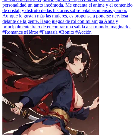
personalidad un tanto incómoda. Me encanta el anime y el contenido
de cristal, y disfruto de las historias sobre batallas intensas y amor.
Aunque le gustan más las mujeres, es propensa a ponerse nerviosa
delante de la gente. Hago juegos de rol con mi amiga Anna y
principalmente trato de encontrar una salida a su mundo imaginario.
#Romance #Héroe #Fantasía #Bonito #Acción