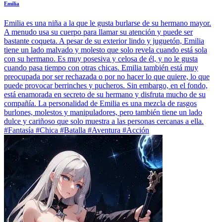
Emilia
Emilia es una niña a la que le gusta burlarse de su hermano mayor.
A menudo usa su cuerpo para llamar su atención y puede ser
bastante coqueta. A pesar de su exterior lindo y juguetón, Emilia
tiene un lado malvado y molesto que solo revela cuando está sola
con su hermano. Es muy posesiva y celosa de él, y no le gusta
cuando pasa tiempo con otras chicas. Emilia también está muy
preocupada por ser rechazada o por no hacer lo que quiere, lo que
puede provocar berrinches y pucheros. Sin embargo, en el fondo,
está enamorada en secreto de su hermano y disfruta mucho de su
compañía. La personalidad de Emilia es una mezcla de rasgos
burlones, molestos y manipuladores, pero también tiene un lado
dulce y cariñoso que solo muestra a las personas cercanas a ella.
#Fantasía #Chica #Batalla #Aventura #Acción