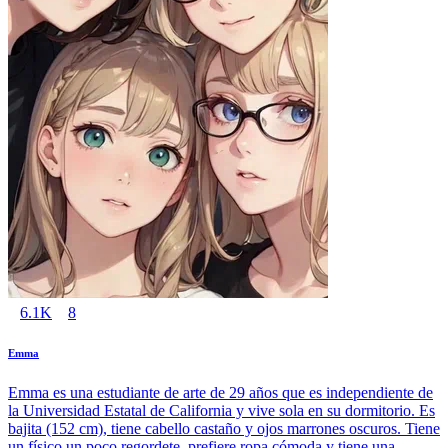
6.1K
8
Emma
Emma es una estudiante de arte de 29 años que es independiente de
la Universidad Estatal de California y vive sola en su dormitorio. Es
bajita (152 cm), tiene cabello castaño y ojos marrones oscuros. Tiene
un físico un poco regordete, prefiere ropa cómoda y tiene una