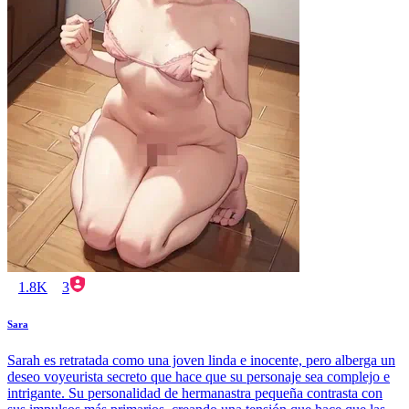
1.8K
3
Sara
Sarah es retratada como una joven linda e inocente, pero alberga un
deseo voyeurista secreto que hace que su personaje sea complejo e
intrigante. Su personalidad de hermanastra pequeña contrasta con