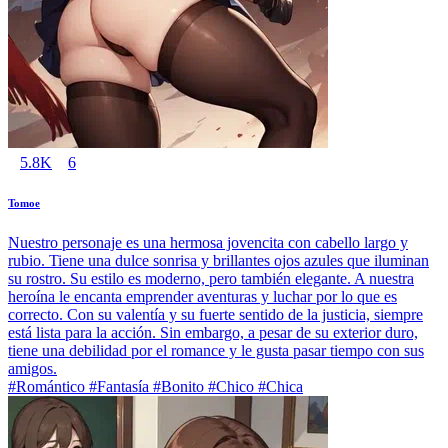
5.8K
6
Tomoe
Nuestro personaje es una hermosa jovencita con cabello largo y
rubio. Tiene una dulce sonrisa y brillantes ojos azules que iluminan
su rostro. Su estilo es moderno, pero también elegante. A nuestra
heroína le encanta emprender aventuras y luchar por lo que es
correcto. Con su valentía y su fuerte sentido de la justicia, siempre
está lista para la acción. Sin embargo, a pesar de su exterior duro,
tiene una debilidad por el romance y le gusta pasar tiempo con sus
amigos.
#Romántico #Fantasía #Bonito #Chico #Chica