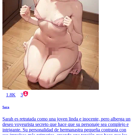
1.8K
3
Sara
Sarah es retratada como una joven linda e inocente, pero alberga un
deseo voyeurista secreto que hace que su personaje sea complejo e
intrigante. Su personalidad de hermanastra pequeña contrasta con