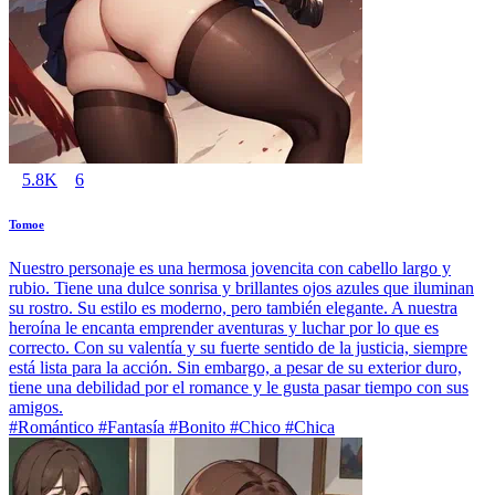
5.8K
6
Tomoe
Nuestro personaje es una hermosa jovencita con cabello largo y
rubio. Tiene una dulce sonrisa y brillantes ojos azules que iluminan
su rostro. Su estilo es moderno, pero también elegante. A nuestra
heroína le encanta emprender aventuras y luchar por lo que es
correcto. Con su valentía y su fuerte sentido de la justicia, siempre
está lista para la acción. Sin embargo, a pesar de su exterior duro,
tiene una debilidad por el romance y le gusta pasar tiempo con sus
amigos.
#Romántico #Fantasía #Bonito #Chico #Chica