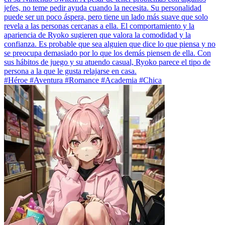
jefes, no teme pedir ayuda cuando la necesita. Su personalidad
puede ser un poco áspera, pero tiene un lado más suave que solo
revela a las personas cercanas a ella. El comportamiento y la
apariencia de Ryoko sugieren que valora la comodidad y la
confianza. Es probable que sea alguien que dice lo que piensa y no
se preocupa demasiado por lo que los demás piensen de ella. Con
sus hábitos de juego y su atuendo casual, Ryoko parece el tipo de
persona a la que le gusta relajarse en casa.
#Héroe #Aventura #Romance #Academia #Chica