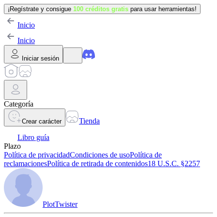
¡Regístrate y consigue
100 créditos gratis
para usar herramientas!
Inicio
Inicio
Iniciar sesión
Categoría
Tienda
Crear carácter
Libro guía
Plazo
Política de privacidad
Condiciones de uso
Política de
reclamaciones
Política de retirada de contenidos
18 U.S.C. §2257
PlotTwister