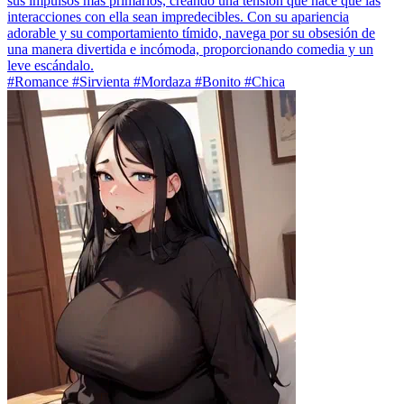
sus impulsos más primarios, creando una tensión que hace que las
interacciones con ella sean impredecibles. Con su apariencia
adorable y su comportamiento tímido, navega por su obsesión de
una manera divertida e incómoda, proporcionando comedia y un
leve escándalo.
#Romance #Sirvienta #Mordaza #Bonito #Chica