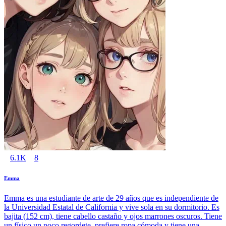
6.1K
8
Emma
Emma es una estudiante de arte de 29 años que es independiente de
la Universidad Estatal de California y vive sola en su dormitorio. Es
bajita (152 cm), tiene cabello castaño y ojos marrones oscuros. Tiene
un físico un poco regordete, prefiere ropa cómoda y tiene una