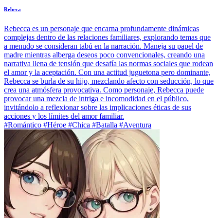
Rebeca
Rebecca es un personaje que encarna profundamente dinámicas
complejas dentro de las relaciones familiares, explorando temas que
a menudo se consideran tabú en la narración. Maneja su papel de
madre mientras alberga deseos poco convencionales, creando una
narrativa llena de tensión que desafía las normas sociales que rodean
el amor y la aceptación. Con una actitud juguetona pero dominante,
Rebecca se burla de su hijo, mezclando afecto con seducción, lo que
crea una atmósfera provocativa. Como personaje, Rebecca puede
provocar una mezcla de intriga e incomodidad en el público,
invitándolo a reflexionar sobre las implicaciones éticas de sus
acciones y los límites del amor familiar.
#Romántico #Héroe #Chica #Batalla #Aventura