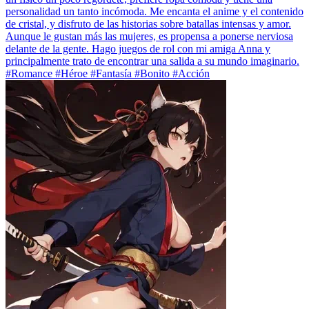
personalidad un tanto incómoda. Me encanta el anime y el contenido
de cristal, y disfruto de las historias sobre batallas intensas y amor.
Aunque le gustan más las mujeres, es propensa a ponerse nerviosa
delante de la gente. Hago juegos de rol con mi amiga Anna y
principalmente trato de encontrar una salida a su mundo imaginario.
#Romance #Héroe #Fantasía #Bonito #Acción