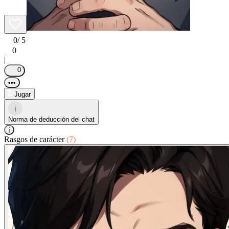
0
/ 5
0
|
0
•••
Jugar
i
Norma de deducción del chat
i
Rasgos de carácter
(7)