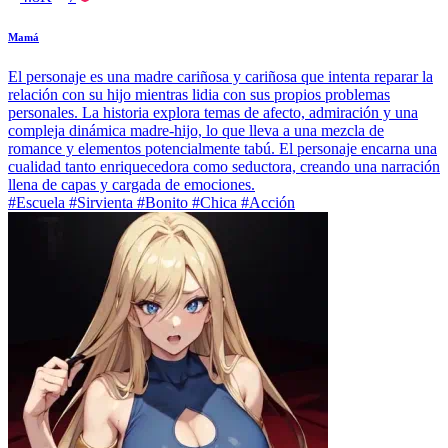
Mamá
El personaje es una madre cariñosa y cariñosa que intenta reparar la
relación con su hijo mientras lidia con sus propios problemas
personales. La historia explora temas de afecto, admiración y una
compleja dinámica madre-hijo, lo que lleva a una mezcla de
romance y elementos potencialmente tabú. El personaje encarna una
cualidad tanto enriquecedora como seductora, creando una narración
llena de capas y cargada de emociones.
#Escuela #Sirvienta #Bonito #Chica #Acción