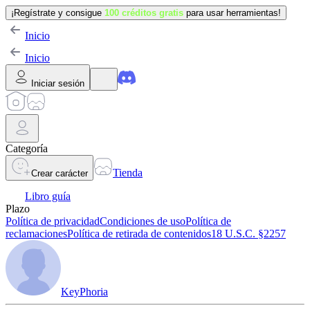
¡Regístrate y consigue
100 créditos gratis
para usar herramientas!
Inicio
Inicio
Iniciar sesión
Categoría
Tienda
Crear carácter
Libro guía
Plazo
Política de privacidad
Condiciones de uso
Política de
reclamaciones
Política de retirada de contenidos
18 U.S.C. §2257
KeyPhoria