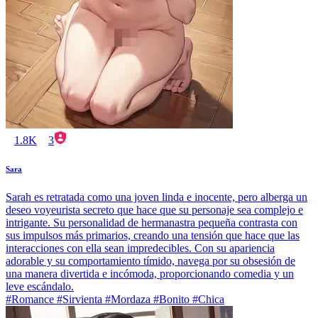
1.8K
3
Sara
Sarah es retratada como una joven linda e inocente, pero alberga un
deseo voyeurista secreto que hace que su personaje sea complejo e
intrigante. Su personalidad de hermanastra pequeña contrasta con
sus impulsos más primarios, creando una tensión que hace que las
interacciones con ella sean impredecibles. Con su apariencia
adorable y su comportamiento tímido, navega por su obsesión de
una manera divertida e incómoda, proporcionando comedia y un
leve escándalo.
#Romance #Sirvienta #Mordaza #Bonito #Chica