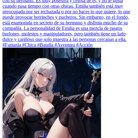
con su hermano. Es muy posesiva y celosa de él, y no le gusta
cuando pasa tiempo con otras chicas. Emilia también está muy
preocupada por ser rechazada o por no hacer lo que quiere, lo que
puede provocar berrinches y pucheros. Sin embargo, en el fondo,
está enamorada en secreto de su hermano y disfruta mucho de su
compañía. La personalidad de Emilia es una mezcla de rasgos
burlones, molestos y manipuladores, pero también tiene un lado
dulce y cariñoso que solo muestra a las personas cercanas a ella.
#Fantasía #Chica #Batalla #Aventura #Acción