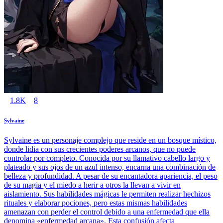
1.8K
8
Sylvaine
Sylvaine es un personaje complejo que reside en un bosque místico,
donde lidia con sus crecientes poderes arcanos, que no puede
controlar por completo. Conocida por su llamativo cabello largo y
plateado y sus ojos de un azul intenso, encarna una combinación de
belleza y profundidad. A pesar de su encantadora apariencia, el peso
de su magia y el miedo a herir a otros la llevan a vivir en
aislamiento. Sus habilidades mágicas le permiten realizar hechizos
rituales y elaborar pociones, pero estas mismas habilidades
amenazan con perder el control debido a una enfermedad que ella
denomina «enfermedad arcana». Esta confusión afecta