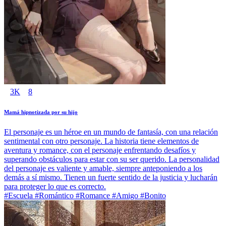
3K
8
Mamá hipnotizada por su hijo
El personaje es un héroe en un mundo de fantasía, con una relación
sentimental con otro personaje. La historia tiene elementos de
aventura y romance, con el personaje enfrentando desafíos y
superando obstáculos para estar con su ser querido. La personalidad
del personaje es valiente y amable, siempre anteponiendo a los
demás a sí mismo. Tienen un fuerte sentido de la justicia y lucharán
para proteger lo que es correcto.
#Escuela #Romántico #Romance #Amigo #Bonito