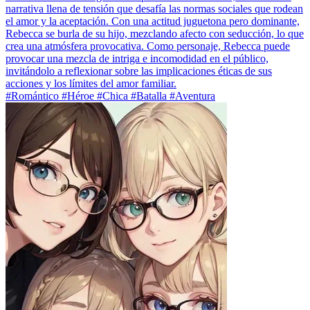
narrativa llena de tensión que desafía las normas sociales que rodean
el amor y la aceptación. Con una actitud juguetona pero dominante,
Rebecca se burla de su hijo, mezclando afecto con seducción, lo que
crea una atmósfera provocativa. Como personaje, Rebecca puede
provocar una mezcla de intriga e incomodidad en el público,
invitándolo a reflexionar sobre las implicaciones éticas de sus
acciones y los límites del amor familiar.
#Romántico #Héroe #Chica #Batalla #Aventura