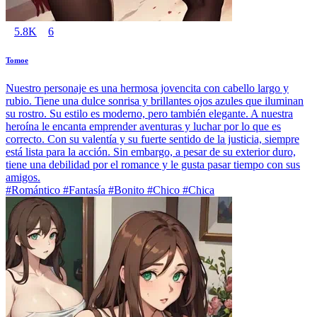
5.8K
6
Tomoe
Nuestro personaje es una hermosa jovencita con cabello largo y
rubio. Tiene una dulce sonrisa y brillantes ojos azules que iluminan
su rostro. Su estilo es moderno, pero también elegante. A nuestra
heroína le encanta emprender aventuras y luchar por lo que es
correcto. Con su valentía y su fuerte sentido de la justicia, siempre
está lista para la acción. Sin embargo, a pesar de su exterior duro,
tiene una debilidad por el romance y le gusta pasar tiempo con sus
amigos.
#Romántico #Fantasía #Bonito #Chico #Chica